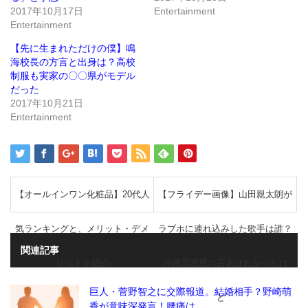
ド
さ
2017年10月17日
Entertainment
ウ
い
で
(新
Entertainment
開
し
き
い
ま
ウ
【先に生まれただけの僕】鳴
す)
ィ
ン
海校長の方言と出身は？高校
ド
制服も実家の〇〇県がモデル
ウ
で
だった
開
き
2017年10月21日
ま
Entertainment
す)
【オールインワン化粧品】20代人
【フライデー画像】山田親太朗が
気ランキングと、メリット・デメ
ラブホに連れ込みした歌手は誰？
関連記事
リットを紹介
沖縄居酒屋の店名はわかったけ
巨人・菅野智之に交際報道。結婚相手？野崎萌
ど
香が意味深発言！腰痛は…