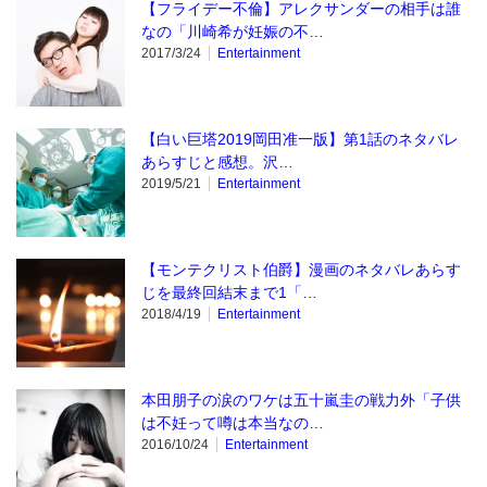
【フライデー不倫】アレクサンダーの相手は誰
なの「川崎希が妊娠の不…
2017/3/24
Entertainment
【白い巨塔2019岡田准一版】第1話のネタバレ
あらすじと感想。沢…
2019/5/21
Entertainment
【モンテクリスト伯爵】漫画のネタバレあらす
じを最終回結末まで1「…
2018/4/19
Entertainment
本田朋子の涙のワケは五十嵐圭の戦力外「子供
は不妊って噂は本当なの…
2016/10/24
Entertainment