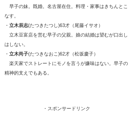
早子の妹。既婚。名古屋在住。料理・家事はきちんとこ
なす。
・
立木辰志
(たつきたつし)63才（尾藤イサオ）
立木豆富店を営む早子の父親。娘の結婚は望むが口出し
はしない。
・
立木尚子
(たつきなおこ)62才（松坂慶子）
楽天家でストレートにモノを言うが嫌味はない。早子の
精神的支えでもある。
・スポンサードリンク