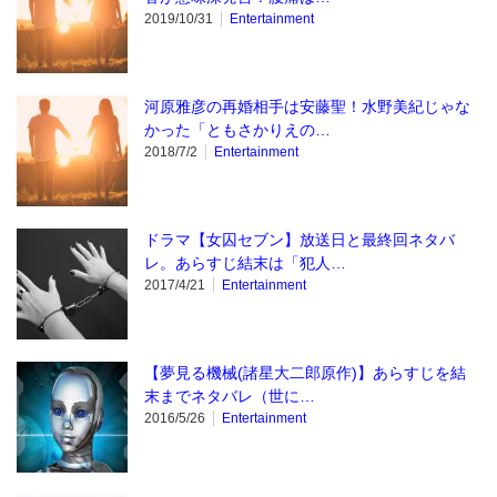
2019/10/31
Entertainment
河原雅彦の再婚相手は安藤聖！水野美紀じゃな
かった「ともさかりえの…
2018/7/2
Entertainment
ドラマ【女囚セブン】放送日と最終回ネタバ
レ。あらすじ結末は「犯人…
2017/4/21
Entertainment
【夢見る機械(諸星大二郎原作)】あらすじを結
末までネタバレ（世に…
2016/5/26
Entertainment