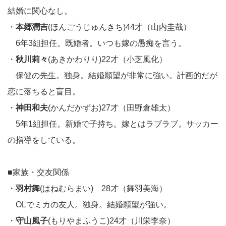
結婚に関心なし。
・
本郷潤吉
(ほんごうじゅんきち)44才（山内圭哉）
6年3組担任。既婚者。いつも嫁の愚痴を言う。
・
秋川莉々
(あきかわりり)22才（小芝風化）
保健の先生。独身。結婚願望が非常に強い。計画的だが
恋に落ちると盲目。
・
神田和夫
(かんだかずお)27才（田野倉雄太）
5年1組担任。新婚で子持ち。嫁とはラブラブ。サッカー
の指導をしている。
■家族・交友関係
・
羽村舞
(はねむらまい) 28才（舞羽美海）
OLでミカの友人。独身。結婚願望が強い。
・
守山風子
(もりやまふうこ)24才（川栄李奈）