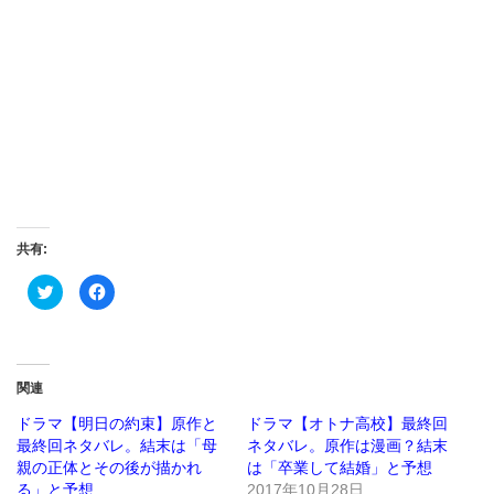
共有:
ク
Facebook
リ
で
ッ
共
ク
有
し
す
て
る
Twitter
に
で
は
関連
共
ク
有
リ
(新
ッ
ドラマ【明日の約束】原作と
ドラマ【オトナ高校】最終回
し
ク
最終回ネタバレ。結末は「母
ネタバレ。原作は漫画？結末
い
し
ウ
て
親の正体とその後が描かれ
は「卒業して結婚」と予想
ィ
く
ン
だ
る」と予想
2017年10月28日