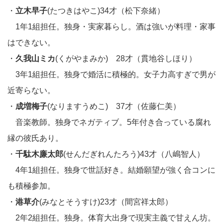
・
立木早子
(たつきはやこ)34才（松下奈緒）
1年1組担任。独身・実家暮らし。酒は強いが料理・家事
はできない。
・
久我山ミカ
(くがやまみか) 28才（貫地谷しほり）
3年1組担任。独身で婚活に積極的。女子力高すぎで男が
近寄らない。
・
成増梅子
(なりますうめこ) 37才（佐藤仁美）
音楽教師。独身でネガティブ。5年付き合っている腐れ
縁の彼氏あり。
・
千駄木廉太郎
(せんだぎれんたろう)43才（八嶋智人）
4年1組担任。独身で世話好き。結婚願望が強く合コンに
も積極参加。
・
港草介
(みなとそうすけ)23才（間宮祥太郎）
2年2組担任。独身。体育大出身で現実主義で甘えん坊。