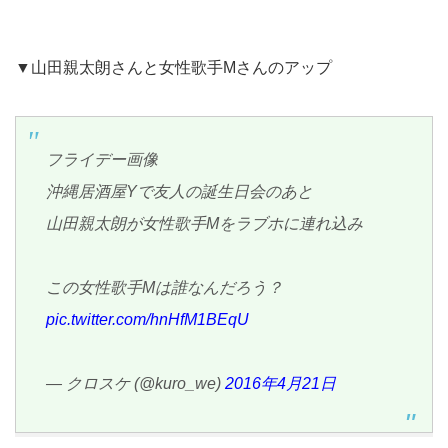
▼山田親太朗さんと女性歌手Mさんのアップ
フライデー画像
沖縄居酒屋Yで友人の誕生日会のあと
山田親太朗が女性歌手Mをラブホに連れ込み
この女性歌手Mは誰なんだろう？
pic.twitter.com/hnHfM1BEqU
— クロスケ (@kuro_we)
2016年4月21日