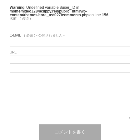
Warning
: Undefined variable $user_ID in
/home/hideo3284/clippy.red/public_html/wp-
content/themes/core_tcd027/comments.php
on line
156
名前
( 必須 )
E-MAIL
( 必須 ) - 公開されません -
URL