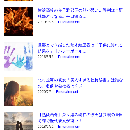
横浜高校の金子雅部長の顔が恐い…評判は？野
球部どうなる。平田徹監…
2019/9/26
Entertainment
旦那とでき婚した荒木絵里香は「子供に誇れる
結果を」【バレーボール…
2016/5/18
Entertainment
北村匠海の彼女「美人すぎる社長秘書」は誰な
の。名前や会社名は？メ…
2020/7/2
Entertainment
【熱愛画像】菜々緒の現在の彼氏は共演の菅田
将暉で歴代彼女が凄い！…
2018/2/21
Entertainment