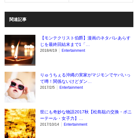
関連記事
【モンテクリスト伯爵】漫画のネタバレあらす
じを最終回結末まで1「…
2018/4/19
Entertainment
りゅうちぇる沖縄の実家がマジモンでヤバいっ
て噂！関係ないけどダン…
2017/2/5
Entertainment
世にも奇妙な物語2017秋【松島聡の交換・ポニ
ーテール・女子力】…
2017/10/14
Entertainment