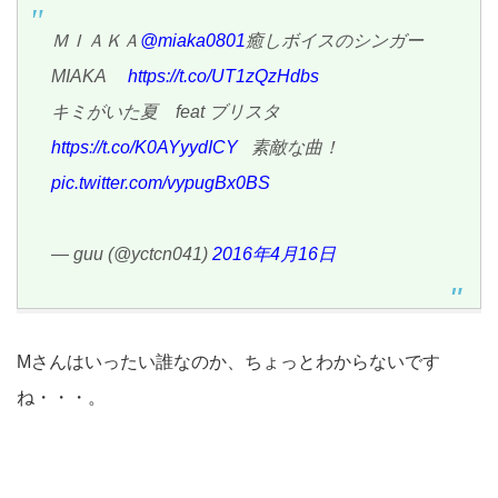
ＭＩＡＫＡ
@miaka0801
癒しボイスのシンガー
MIAKA
https://t.co/UT1zQzHdbs
キミがいた夏 feat ブリスタ
https://t.co/K0AYyydICY
素敵な曲！
pic.twitter.com/vypugBx0BS
— guu (@yctcn041)
2016年4月16日
Mさんはいったい誰なのか、ちょっとわからないです
ね・・・。