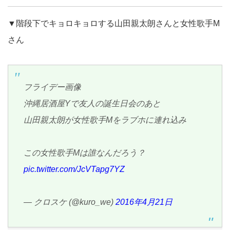
▼階段下でキョロキョロする山田親太朗さんと女性歌手M
さん
フライデー画像
沖縄居酒屋Yで友人の誕生日会のあと
山田親太朗が女性歌手Mをラブホに連れ込み
この女性歌手Mは誰なんだろう？
pic.twitter.com/JcVTapg7YZ
— クロスケ (@kuro_we)
2016年4月21日