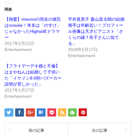
て
る
Twitter
に
で
は
関連
共
ク
有
リ
(新
ッ
【熱愛】misonoの現在の彼氏
平井真美子 森山直太朗の結婚
し
ク
はnosuke！本名は「のすけ」
相手は年齢近い！プロフィー
い
し
ウ
て
じゃなかったHighsidEドラマ
ル画像は天才ピアニスト「さ
ィ
く
ン
だ
ー
くらの縁？良子さんに似て
ド
さ
2017年2月22日
る」
ウ
い
で
(新
Entertainment
2018年5月17日
開
し
き
い
Entertainment
ま
ウ
す)
ィ
ン
【フライデーデキ婚と不倫】
ド
はまやねんは結婚して子供い
ウ
で
た「イケメン8.6秒バズーカー
開
き
説明が苦しかった」
ま
2017年1月27日
す)
Entertainment
前の記事
次の記事