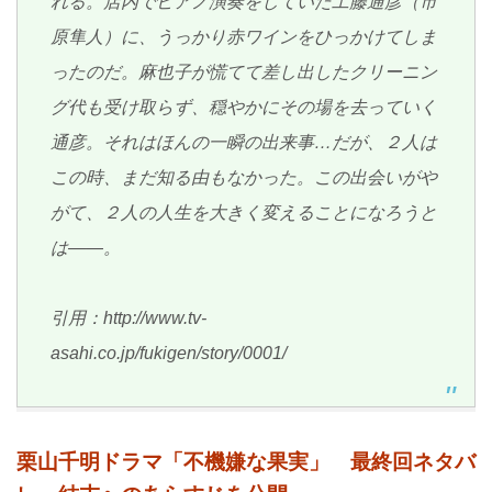
れる。店内でピアノ演奏をしていた工藤通彦（市
原隼人）に、うっかり赤ワインをひっかけてしま
ったのだ。麻也子が慌てて差し出したクリーニン
グ代も受け取らず、穏やかにその場を去っていく
通彦。それはほんの一瞬の出来事…だが、２人は
この時、まだ知る由もなかった。この出会いがや
がて、２人の人生を大きく変えることになろうと
は――。
引用：http://www.tv-
asahi.co.jp/fukigen/story/0001/
栗山千明ドラマ「不機嫌な果実」 最終回ネタバ