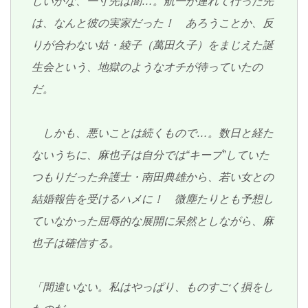
しいかな、一寸先は闇…。航一が連れて行った先
は、なんと彼の実家だった！ あろうことか、反
りが合わない姑・綾子（萬田久子）をまじえた誕
生会という、地獄のようなオチが待っていたの
だ。
しかも、悪いことは続くもので…。数日と経た
ないうちに、麻也子は自分では“キープ”していた
つもりだった弁護士・南田典雄から、若い女との
結婚報告を受けるハメに！ 微塵たりとも予想し
ていなかった屈辱的な展開に呆然としながら、麻
也子は確信する。
「間違いない。私はやっぱり、ものすごく損をし