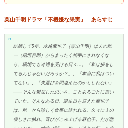
栗山千明ドラマ「不機嫌な果実」 あらすじ
結婚して5年、水越麻也子（栗山千明）は夫の航
一（稲垣吾郎）からまったく相手にされなくな
り、職場でも冷遇を受ける日々…。「私は損をし
てるんじゃないだろうか？」、「本当に私はつい
てない」、「夫選びを間違えたのかもしれない」
――そんな鬱屈した思いを、ことあるごとに抱い
ていた。そんなある日、誕生日を迎えた麻也子
は、航一から珍しく食事に誘われる。久々に夫の
優しさに触れ、喜びがこみ上げる麻也子。だが悲