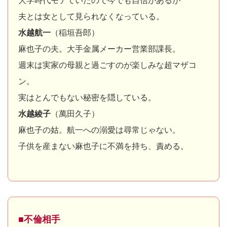
大学時代モテていたので今でも自信があるが
夫とは女として見られなくなっている。
水越航一
（稲垣吾郎）
麻也子の夫。大手金属メーカー営業部課長。
週末は実家の母親と過ごすのが楽しみな超マザコ
ン。
実はとんでもない秘密を隠している。
水越綾子
（萬田久子）
麻也子の姑。航一への溺愛は尋常じゃない。
子供を産まない麻也子に不満を持ち、責める。
■不倫相手