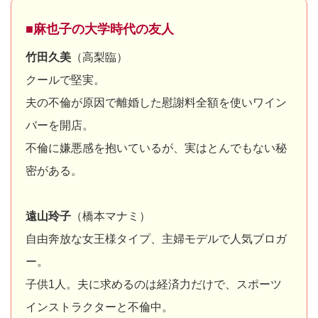
■麻也子の大学時代の友人
竹田久美
（高梨臨）
クールで堅実。
夫の不倫が原因で離婚した慰謝料全額を使いワイン
バーを開店。
不倫に嫌悪感を抱いているが、実はとんでもない秘
密がある。
遠山玲子
（橋本マナミ）
自由奔放な女王様タイプ、主婦モデルで人気ブロガ
ー。
子供1人。夫に求めるのは経済力だけで、スポーツ
インストラクターと不倫中。