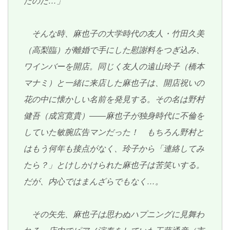
たのだ…」
そんな時、麻也子の大学時代の友人・竹田久美
（高梨臨）が離婚で手にした慰謝料をつぎ込み、
ワインバーを開店。同じく友人の遠山玲子（橋本
マナミ）と一緒に来店した麻也子は、開店祝いの
花の中に懐かしい名前を発見する。その名は野村
健吾（成宮寛貴）――麻也子が独身時代に不倫を
していた敏腕広告マンだった！ もちろん野村と
はもう何年も接点がなく、玲子から「連絡してみ
たら？」とけしかけられた麻也子は苦笑いする。
だが、内心ではまんざらでもなく…。
その矢先、麻也子は思わぬハプニングに見舞わ