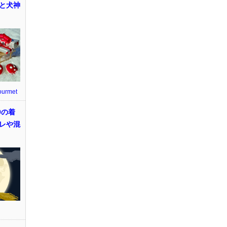
と犬神
ourmet
9の着
レや混