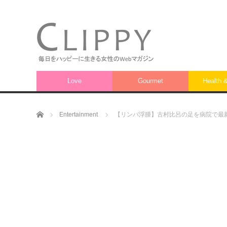
Love
Gourmet
Health 
ホーム
Entertainment
【リンパ浮腫】古村比呂の足を病院で最