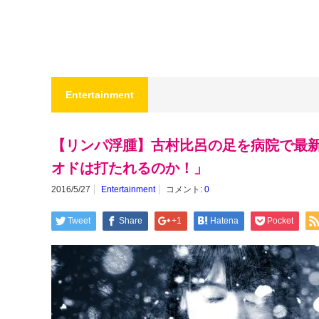
Entertainment
【リンパ浮腫】古村比呂の足を病院で最
オドは打たれるのか！」
2016/5/27
Entertainment
コメント:
0
Tweet
Share
+1
Hatena
Pocket