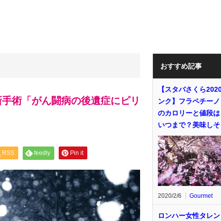
おすすめ記事
【スタバさくら202
新手術「がん闘病の後遺症にピリ
ンク】フラペチーノ
のカロリーと値段は
いつまで？美味しそ
RSS
feedly
Pin it
2020/2/6
Gourmet
ロンハー女性タレン