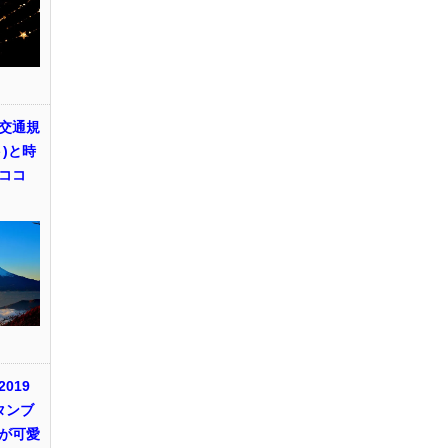
交通規
)と時
ココ
019
タンブ
が可愛