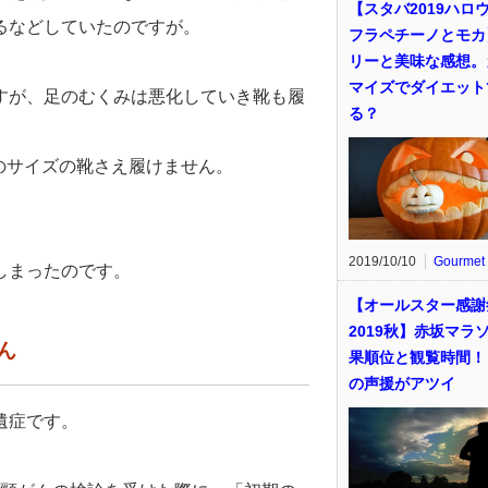
【スタバ2019ハロ
るなどしていたのですが。
フラペチーノとモカ
リーと美味な感想。
マイズでダイエット
すが、足のむくみは悪化していき靴も履
る？
mのサイズの靴さえ履けません。
2019/10/10
Gourmet
しまったのです。
【オールスター感謝
2019秋】赤坂マラ
ん
果順位と観覧時間！
の声援がアツイ
遺症です。