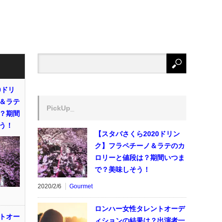
0ドリ
＆ラテ
PickUp_
？期間
う！
【スタバさくら2020ドリン
ク】フラペチーノ＆ラテのカ
ロリーと値段は？期間いつま
で？美味しそう！
2020/2/6
Gourmet
ロンハー女性タレントオーデ
トオー
ィションの結果は？出演者一