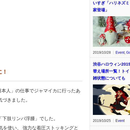
いすぎ「ハリネズミ
家登場」
2019/10/28
Event
,
G
渋谷ハロウィン201
替え場所一覧！トイ
に！
雑状態についても
の日本人」の仕事でジャマイカに行ったあ
気づきました。
「下肢リンパ浮腫」でした。
2019/10/25
Event
気を使い、 強力な着圧ストッキングと