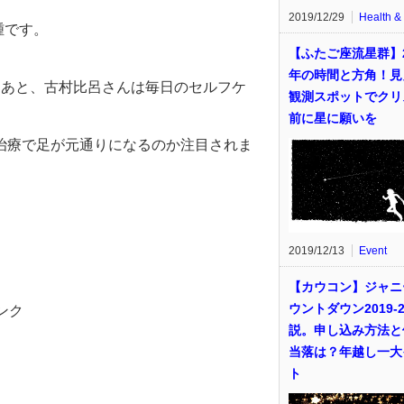
2019/12/29
Health &
腫です。
【ふたご座流星群】2
年の時間と方角！見
たあと、古村比呂さんは毎日のセルフケ
観測スポットでクリ
前に星に願いを
治療で足が元通りになるのか注目されま
2019/12/13
Event
【カウコン】ジャニ
ウントダウン2019-2
ンク
説。申し込み方法と
当落は？年越し一大
ト