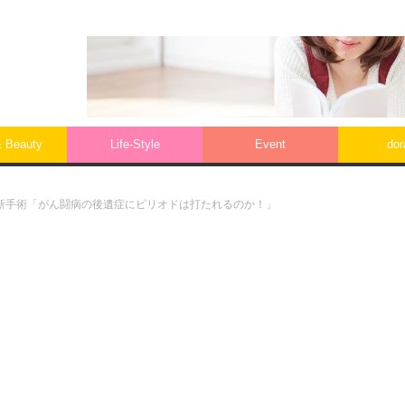
& Beauty
Life‐Style
Event
do
新手術「がん闘病の後遺症にピリオドは打たれるのか！」