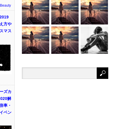
 Beauty
019
え方や
スマス
ーズカ
020解
倍率・
イベン