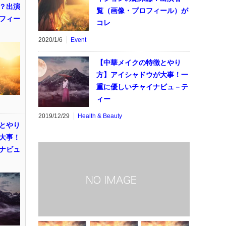
？出演
覧（画像・プロフィール）が
フィー
コレ
2020/1/6
Event
【中華メイクの特徴とやり
方】アイシャドウが大事！一
重に優しいチャイナビュ－テ
ィー
2019/12/29
Health & Beauty
とやり
大事！
ナビュ