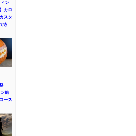
ウィン
】カロ
カスタ
でき
祭
ソン結
コース