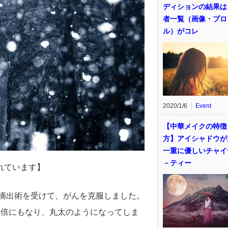
ディションの結果は
者一覧（画像・プロ
ル）がコレ
2020/1/6
Event
【中華メイクの特徴
方】アイシャドウが
一重に優しいチャイ
－ティー
れています】
全摘出術を受けて、がんを克服しました。
2倍にもなり、丸太のようになってしま