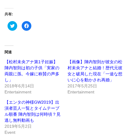
共有:
ク
Facebook
リ
で
ッ
共
ク
有
し
す
て
る
Twitter
に
で
は
関連
共
ク
有
リ
(新
ッ
【松村未央アナ第1子妊娠】
【画像】陣内智則が彼女の松
し
ク
陣内智則は初の子供「実家の
村未央アナと結婚！歴代元彼
い
し
ウ
て
両親に孫。今嫁に称賛の声多
女と破局した現在「一途な想
ィ
く
ン
だ
し」
いに心を動かされ再婚」
ド
さ
2018年6月14日
2017年5月25日
ウ
い
で
(新
Entertainment
Entertainment
開
し
き
い
ま
ウ
【エンタの神様GW2019】出
す)
ィ
ン
演者芸人一覧とタイムテーブ
ド
ル順番 陣内智則は何時頃？見
ウ
で
逃し無料動画も
開
き
2019年5月2日
ま
Event
す)