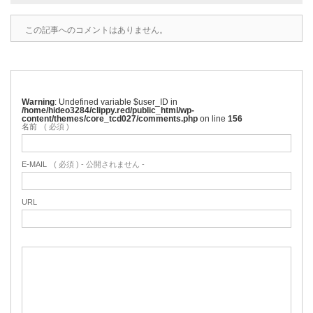
この記事へのコメントはありません。
Warning
: Undefined variable $user_ID in
/home/hideo3284/clippy.red/public_html/wp-
content/themes/core_tcd027/comments.php
on line
156
名前
( 必須 )
E-MAIL
( 必須 ) - 公開されません -
URL