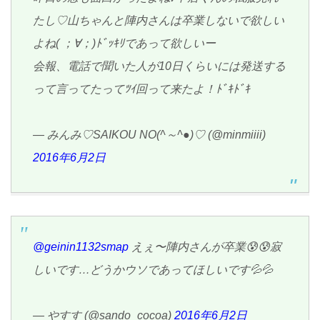
たし♡山ちゃんと陣内さんは卒業しないで欲しい
よね( ；∀；)ﾄﾞｯｷﾘであって欲しいー
会報、電話で聞いた人が10日くらいには発送する
って言ってたってﾂｲ回って来たよ！ﾄﾞｷﾄﾞｷ
— みんみ♡SAIKOU NO(^～^●)♡ (@minmiiii)
2016年6月2日
@geinin1132smap
えぇ〜陣内さんが卒業😰😰寂
しいです…どうかウソであってほしいです💦💦
— やすす (@sando_cocoa)
2016年6月2日