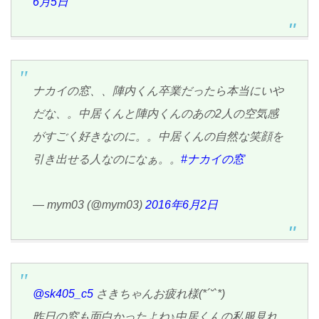
6月5日
ナカイの窓、、陣内くん卒業だったら本当にいや
だな、。中居くんと陣内くんのあの2人の空気感
がすごく好きなのに。。中居くんの自然な笑顔を
引き出せる人なのになぁ。。
#ナカイの窓
— mym03 (@mym03)
2016年6月2日
@sk405_c5
さきちゃんお疲れ様(*´˘`*)
昨日の窓も面白かったよね♪中居くんの私服見れ