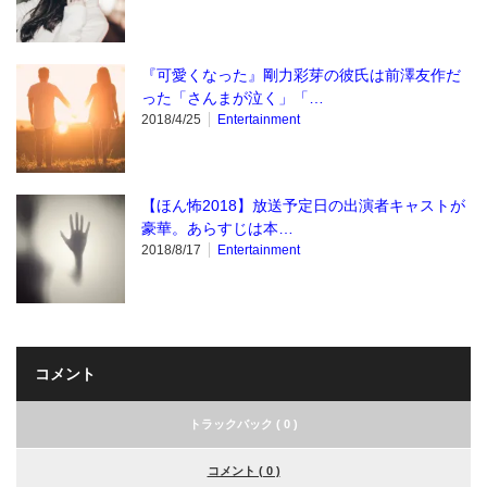
『可愛くなった』剛力彩芽の彼氏は前澤友作だ
った「さんまが泣く」「…
2018/4/25
Entertainment
【ほん怖2018】放送予定日の出演者キャストが
豪華。あらすじは本…
2018/8/17
Entertainment
コメント
トラックバック ( 0 )
コメント ( 0 )