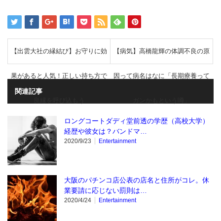
【出雲大社の縁結び】お守りに効
【病気】高橋龍輝の体調不良の原
果があると人気！正しい持ち方で
因って病名はなに「長期療養って
関連記事
良縁を呼び込もう
ガンかもという噂」
ロングコートダディ堂前透の学歴（高校大学）
経歴や彼女は？バンドマ…
2020/9/23
Entertainment
大阪のパチンコ店公表の店名と住所がコレ。休
業要請に応じない罰則は…
2020/4/24
Entertainment