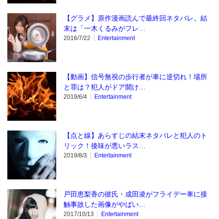
【グラメ】原作漫画読んで最終回ネタバレ。結
末は「一木くるみがフレ…
2016/7/22
Entertainment
【動画】信号無視の歩行者が車に逆切れ！場所
と罪は？犯人がドア開け…
2019/6/4
Entertainment
【点と線】あらすじの結末ネタバレと犯人のト
リック！後味が悪いラス…
2019/8/3
Entertainment
戸田恵梨香の彼氏・成田凌がフライデー車に接
触事故した画像がやばい…
2017/10/13
Entertainment