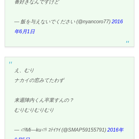
番好きなんですけど
— 飯を与えないでください (@nyancoro77)
2016
年6月1日
え、むり
ナカイの窓みてたわず
来週陣内くん卒業すんの？
むりむりむりむり
— ⛅️Mi—ku⛅️ ｺﾃｲﾂｲ (@SMAP59155791)
2016年