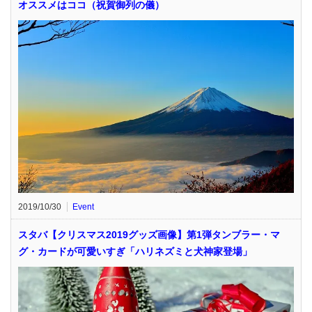
オススメはココ（祝賀御列の儀）
2019/10/30
Event
スタバ【クリスマス2019グッズ画像】第1弾タンブラー・マ
グ・カードが可愛いすぎ「ハリネズミと犬神家登場」