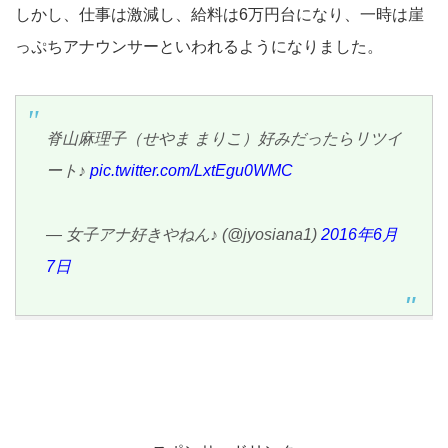
しかし、仕事は激減し、給料は6万円台になり、一時は崖
っぷちアナウンサーといわれるようになりました。
脊山麻理子（せやま まりこ）好みだったらリツイ
ート♪
pic.twitter.com/LxtEgu0WMC
— 女子アナ好きやねん♪ (@jyosiana1)
2016年6月
7日