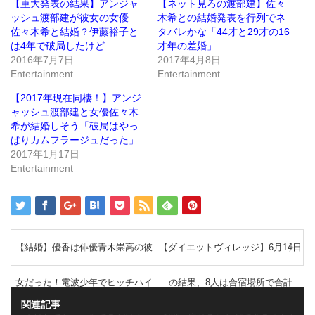
(新
ッ
【重大発表の結果】アンジャ
【ネット見ろの渡部建】佐々
し
ク
ッシュ渡部建が彼女の女優
木希との結婚発表を行列でネ
い
し
ウ
て
佐々木希と結婚？伊藤裕子と
タバレかな「44才と29才の16
ィ
く
ン
だ
は4年で破局したけど
才年の差婚」
ド
さ
2016年7月7日
2017年4月8日
ウ
い
で
(新
Entertainment
Entertainment
開
し
き
い
ま
ウ
【2017年現在同棲！】アンジ
す)
ィ
ン
ャッシュ渡部建と女優佐々木
ド
希が結婚しそう「破局はやっ
ウ
で
ぱりカムフラージュだった」
開
き
2017年1月17日
ま
Entertainment
す)
【結婚】優香は俳優青木崇高の彼
【ダイエットヴィレッジ】6月14日
女だった！電波少年でヒッチハイ
の結果、8人は合宿場所で合計
関連記事