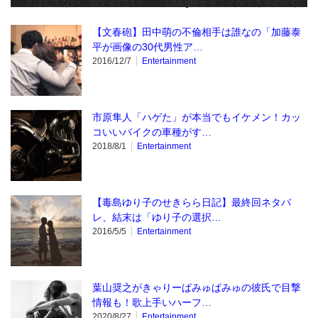
クはしてない、似てるだけ！
100kg痩せることができるのかな
【文春砲】田中萌の不倫相手は誰なの「加藤泰
平が画像の30代男性ア…
2016/12/7
Entertainment
市原隼人「ハゲた」が本当でもイケメン！カッ
コいいバイクの車種がす…
2018/8/1
Entertainment
【毒島ゆり子のせきらら日記】最終回ネタバ
レ、結末は「ゆり子の選択…
2016/5/5
Entertainment
葉山奨之がきゃりーぱみゅぱみゅの彼氏で目撃
情報も！歌上手いハーフ…
2020/8/27
Entertainment