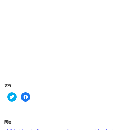
共有:
ク
Facebook
リ
で
ッ
共
ク
有
し
す
て
る
Twitter
に
で
は
関連
共
ク
有
リ