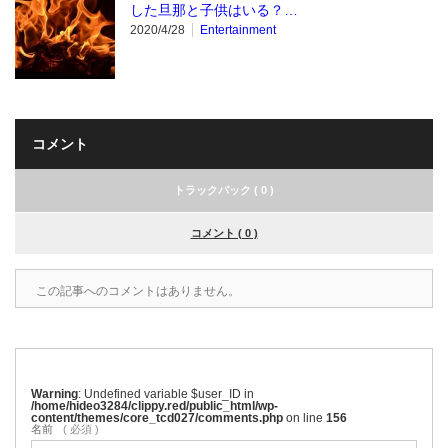
した旦那と子供はいる？…
2020/4/28
Entertainment
コメント
トラックバック ( 0 )
コメント ( 0 )
この記事へのコメントはありません。
Warning
: Undefined variable $user_ID in
/home/hideo3284/clippy.red/public_html/wp-
content/themes/core_tcd027/comments.php
on line
156
名前
( 必須 )