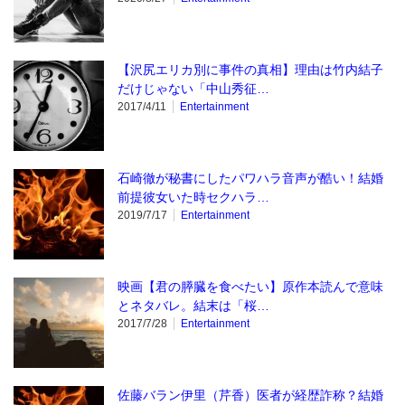
【沢尻エリカ別に事件の真相】理由は竹内結子
だけじゃない「中山秀征…
2017/4/11
Entertainment
石崎徹が秘書にしたパワハラ音声が酷い！結婚
前提彼女いた時セクハラ…
2019/7/17
Entertainment
映画【君の膵臓を食べたい】原作本読んで意味
とネタバレ。結末は「桜…
2017/7/28
Entertainment
佐藤バラン伊里（芹香）医者が経歴詐称？結婚