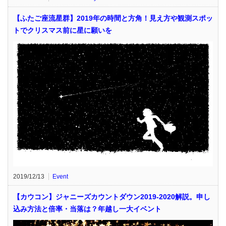
【ふたご座流星群】2019年の時間と方角！見え方や観測スポッ
トでクリスマス前に星に願いを
2019/12/13
Event
【カウコン】ジャニーズカウントダウン2019-2020解説。申し
込み方法と倍率・当落は？年越し一大イベント