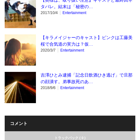
【奥様は、取り扱い注意】キャストと最終回ネ
タバレ。結末は「秘密の…
2017/10/4
Entertainment
【キラメイジャーのキャスト】ピンクは工藤美
桜で合気道の実力は？仮…
2020/3/7
Entertainment
吉澤ひとみ逮捕「記念日飲酒ひき逃げ」で旦那
の顔潰す。弟事故死のあ…
2018/9/6
Entertainment
コメント
トラックバック ( 0 )