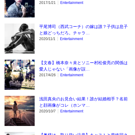
2017/1/21
Entertainment
平尾博司（西武コーチ）の嫁は誰？子供は息子
と娘どっちだろ。チャラ…
2020/11/1
Entertainment
【文春】橋本奈々未とソニー村松俊亮の関係は
愛人じゃない「画像が誤…
2017/4/26
Entertainment
浅田真央のお見合い結果！誰が結婚相手？名前
と顔画像がコレ（ホンマ…
2020/10/7
Entertainment