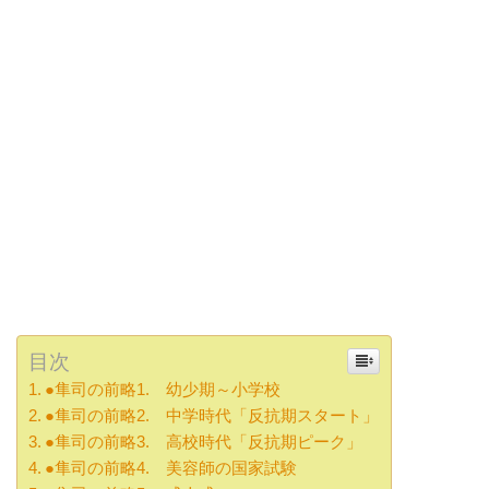
目次
●隼司の前略1. 幼少期～小学校
●隼司の前略2. 中学時代「反抗期スタート」
●隼司の前略3. 高校時代「反抗期ピーク」
●隼司の前略4. 美容師の国家試験