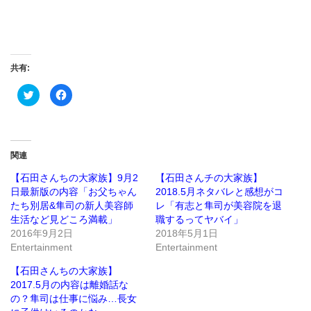
共有:
ク
Facebook
リ
で
ッ
共
ク
有
し
す
て
る
Twitter
に
で
は
関連
共
ク
有
リ
(新
ッ
【石田さんちの大家族】9月2
【石田さんチの大家族】
し
ク
日最新版の内容「お父ちゃん
2018.5月ネタバレと感想がコ
い
し
ウ
て
たち別居&隼司の新人美容師
レ「有志と隼司が美容院を退
ィ
く
ン
だ
生活など見どころ満載」
職するってヤバイ」
ド
さ
2016年9月2日
2018年5月1日
ウ
い
で
(新
Entertainment
Entertainment
開
し
き
い
ま
ウ
【石田さんちの大家族】
す)
ィ
ン
2017.5月の内容は離婚話な
ド
の？隼司は仕事に悩み…長女
ウ
で