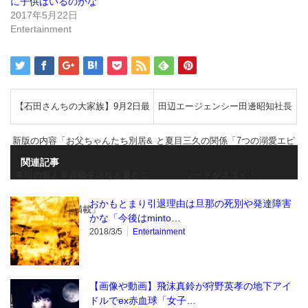
に子供はいるのかな
開
き
2017年5月22日
ま
Entertainment
す)
【石田さんちの大家族】9月2日最
田辺エージェンシー田邊昭知社長
新版の内容「お父ちゃんたち別居&
と夏目三久の関係「7つの溺愛エピ
関連記事
隼司の新人美容師生活など見どこ
ソードがスゴイ！」
おかもとまり引退理由は旦那の死別や発達障害
ろ満載」
かな「今後はminto…
2018/3/5
Entertainment
【画像や動画】飛沫真鈴が狩野英孝の地下アイ
ドルでex赤血球「女子…