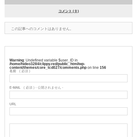
コメント ( 0 )
この記事へのコメントはありません。
Warning
: Undefined variable $user_ID in
/home/hideo3284/clippy.red/public_html/wp-
content/themes/core_tcd027/comments.php
on line
156
名前
( 必須 )
E-MAIL
( 必須 ) - 公開されません -
URL