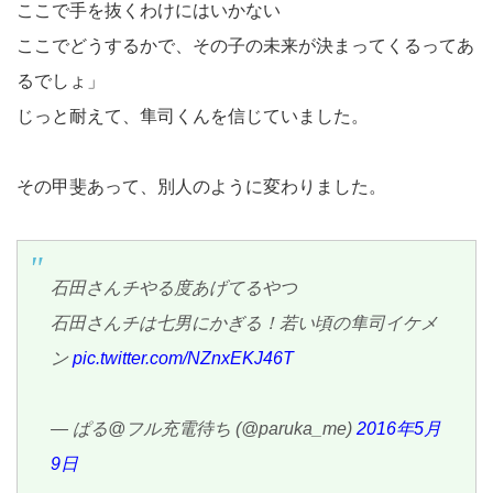
ここで手を抜くわけにはいかない
ここでどうするかで、その子の未来が決まってくるってあ
るでしょ」
じっと耐えて、隼司くんを信じていました。
その甲斐あって、別人のように変わりました。
石田さんチやる度あげてるやつ
石田さんチは七男にかぎる！若い頃の隼司イケメ
ン
pic.twitter.com/NZnxEKJ46T
— ぱる@フル充電待ち (@paruka_me)
2016年5月
9日