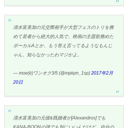
清水富美加の元交際相手が大型フェスのトリを務
めて若者から絶大的人気で、映画の主題歌務めた
ボーカルAとか、もう答え言ってるようなもんじ
ゃん、知らなかったわマジかよ。
— moe(ё)ワンオク3/5 (@mpkpn_1sp)
2017年2月
20日
清水富美加の元彼&既婚者が[Alexandros]でも
KANA-BOONの誰でも別にいいんだけど、自分の