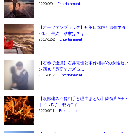
2020/9/9
Entertainment
【オーファンブラック】知英日本版と原作ネタ
バレ！最終回結末は？キ…
2017/12/2
Entertainment
【石巻で逢瀬】石井竜也と不倫相手Yの女性セブ
ン画像「最高でござる…
2016/3/17
Entertainment
【渡部建の不倫相手と理由まとめ】飲食店A子・
トイレB子・都内C子…
2020/6/11
Entertainment