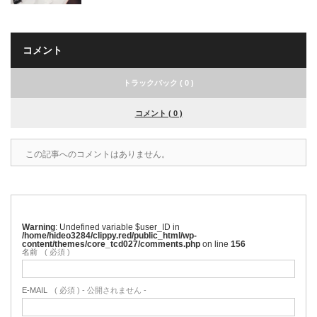
コメント
トラックバック ( 0 )
コメント ( 0 )
この記事へのコメントはありません。
Warning
: Undefined variable $user_ID in
/home/hideo3284/clippy.red/public_html/wp-
content/themes/core_tcd027/comments.php
on line
156
名前
( 必須 )
E-MAIL
( 必須 ) - 公開されません -