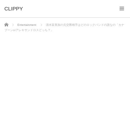
ホーム
Entertainment
清水富美加の元交際相手はどのロックバンドの誰なの「カナ
ブーンorアレキサンドロスどっち？」