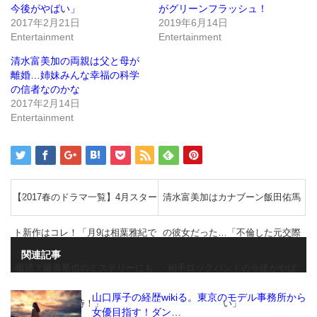
ン
だ
今後がやばい」
がグリーンフラッシュ！
ド
さ
2017年2月21日
2019年6月14日
ウ
い
で
(新
Entertainment
Entertainment
開
し
き
い
ま
ウ
清水富美加の両親は父と母が
す)
ィ
ン
離婚…姉妹みんな幸福の科学
ド
の信者なのかな
ウ
で
2017年2月14日
開
き
Entertainment
ま
す)
【2017春のドラマ一覧】4月スター
清水富美加はカナブーン飯田佑馬
ト新作はコレ！「月9は相葉雅紀で
の彼女だった…「不倫した元交際
関連記事
復活？藤原竜也のミステリーにも
相手ロックバンドの今後がやば
山口厚子の経歴wikiる。東京のモデル事務所から
期待！」
い」
女優目指す！ダン…