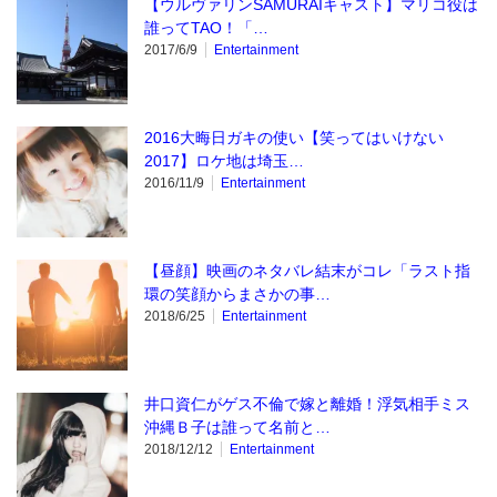
【ウルヴァリンSAMURAIキャスト】マリコ役は
誰ってTAO！「…
2017/6/9
Entertainment
2016大晦日ガキの使い【笑ってはいけない
2017】ロケ地は埼玉…
2016/11/9
Entertainment
【昼顔】映画のネタバレ結末がコレ「ラスト指
環の笑顔からまさかの事…
2018/6/25
Entertainment
井口資仁がゲス不倫で嫁と離婚！浮気相手ミス
沖縄Ｂ子は誰って名前と…
2018/12/12
Entertainment