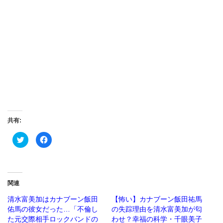
共有:
ク
Facebook
リ
で
ッ
共
ク
有
し
す
て
る
Twitter
に
で
は
関連
共
ク
有
リ
(新
ッ
清水富美加はカナブーン飯田
【怖い】カナブーン飯田祐馬
し
ク
佑馬の彼女だった…「不倫し
の失踪理由を清水富美加が匂
い
し
ウ
て
た元交際相手ロックバンドの
わせ？幸福の科学・千眼美子
ィ
く