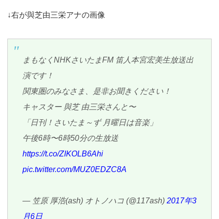
↓右が與芝由三栄アナの画像
まもなくNHKさいたまFM 笛人本宮宏美生放送出
演です！
関東圏のみなさま、是非お聞きください！
キャスター 與芝 由三栄さんと〜
「日刊！さいたま～ず 月曜日は音楽」
午後6時〜6時50分の生放送
https://t.co/ZIKOLB6Ahi
pic.twitter.com/MUZ0EDZC8A
— 笠原 厚浩(ash) オトノハコ (@117ash)
2017年3
月6日