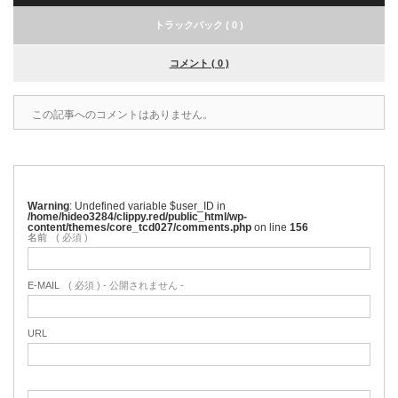
トラックバック ( 0 )
コメント ( 0 )
この記事へのコメントはありません。
Warning
: Undefined variable $user_ID in
/home/hideo3284/clippy.red/public_html/wp-
content/themes/core_tcd027/comments.php
on line
156
名前
( 必須 )
E-MAIL
( 必須 ) - 公開されません -
URL