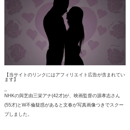
【当サイトのリンクにはアフィリエイト広告が含まれてい
ます】
_
NHKの與芝由三栄アナ(42才)が、映画監督の源孝志さん
(55才)とW不倫疑惑があると文春が写真画像つきでスクー
プしました。