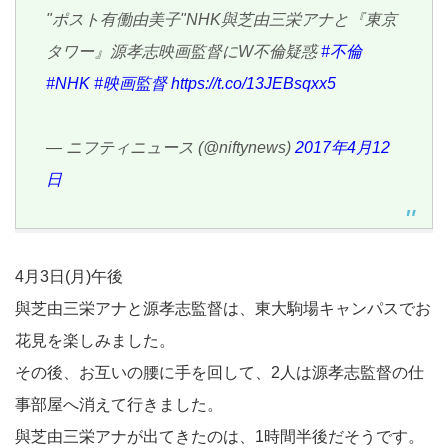
"ポスト有働由美子"NHK與芝由三栄アナと『東京
タワー』源孝志映画監督にW不倫疑惑
#不倫
#NHK
#映画監督
https://t.co/13JEBsqxx5
— ニフティニュース (@niftynews)
2017年4月12
日
4月3日(月)午後
與芝由三栄アナと源孝志監督は、東大駒場キャンパスでお
花見を楽しみました。
その後、お互いの腰に手を回して、2人は源孝志監督の仕
事部屋へ消えて行きました。
與芝由三栄アナが出てきたのは、1時間半後だそうです。