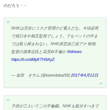
のだろう・・
NHKは完全にリスク管理のど素人だな。今頃必死
で箝口令や相互監視でしょう。でもベッドの中ま
では取り締まれない。NHK與芝由三栄アナ 映画
監督の源孝志氏と花見W不倫か
#ldnews
https://t.co/dMyKTH9AyZ
— 金田 オサム (@kanedabal58)
2017年4月12日
子供が三人いてこの不倫😱。NHKも処分すべきで