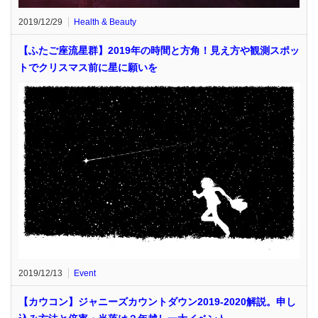
2019/12/29
Health & Beauty
【ふたご座流星群】2019年の時間と方角！見え方や観測スポッ
トでクリスマス前に星に願いを
2019/12/13
Event
【カウコン】ジャニーズカウントダウン2019-2020解説。申し