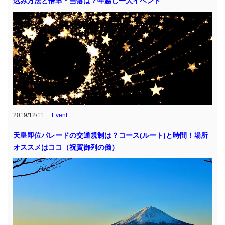
込み方法と倍率・当落は？年越し一大イベント
2019/12/11
Event
天皇即位パレードの交通規制は？コース(ルート)と時間！場所
オススメはココ（祝賀御列の儀）