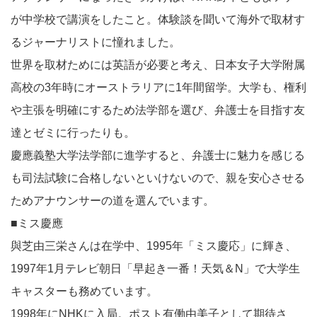
が中学校で講演をしたこと。体験談を聞いて海外で取材す
るジャーナリストに憧れました。
世界を取材ためには英語が必要と考え、日本女子大学附属
高校の3年時にオーストラリアに1年間留学。大学も、権利
や主張を明確にするため法学部を選び、弁護士を目指す友
達とゼミに行ったりも。
慶應義塾大学法学部に進学すると、弁護士に魅力を感じる
も司法試験に合格しないといけないので、親を安心させる
ためアナウンサーの道を選んでいます。
■ミス慶應
與芝由三栄さんは在学中、1995年「ミス慶応」に輝き、
1997年1月テレビ朝日「早起き一番！天気＆N」で大学生
キャスターも務めています。
1998年にNHKに入局。ポスト有働由美子として期待さ