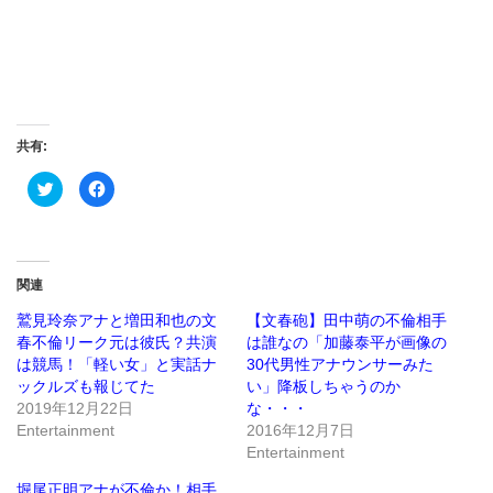
共有:
ク
Facebook
リ
で
ッ
共
ク
有
し
す
て
る
Twitter
に
で
は
関連
共
ク
有
リ
(新
ッ
鷲見玲奈アナと増田和也の文
【文春砲】田中萌の不倫相手
し
ク
春不倫リーク元は彼氏？共演
は誰なの「加藤泰平が画像の
い
し
ウ
て
は競馬！「軽い女」と実話ナ
30代男性アナウンサーみた
ィ
く
ン
だ
ックルズも報じてた
い」降板しちゃうのか
ド
さ
2019年12月22日
な・・・
ウ
い
で
(新
Entertainment
2016年12月7日
開
し
き
い
Entertainment
ま
ウ
す)
ィ
ン
堀尾正明アナが不倫か！相手