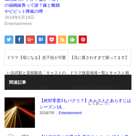
ド
の福嶋綾香って誰？嫁と離婚
ウ
で
やビビット降板の噂
開
き
2019年6月19日
ま
Entertainment
す)
ドラマ【母になる】息子役が可愛
【兄に愛されすぎて困ってます】
い吉武歓と道枝駿佑「キャストの
ドラマ放送地域一覧とキャスト相
関連記事
コメントも紹介」
関図「映画との関連性もチェック
【絶対零度3もパクリ？】キャストとあらすじは
しておこう」
シーズン1&…
2018/7/9
Entertainment