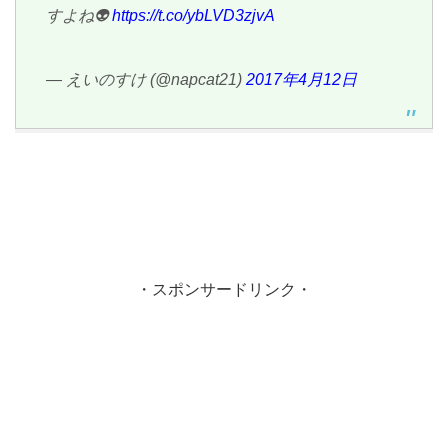
すよね👽
https://t.co/ybLVD3zjvA
— えいのすけ (@napcat21)
2017年4月12日
・スポンサードリンク・