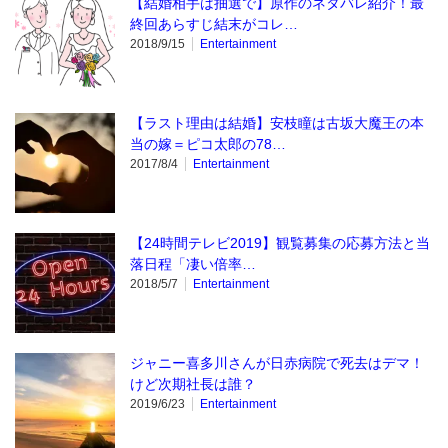
【結婚相手は抽選で】原作のネタバレ紹介！最
終回あらすじ結末がコレ…
2018/9/15
Entertainment
【ラスト理由は結婚】安枝瞳は古坂大魔王の本
当の嫁＝ピコ太郎の78…
2017/8/4
Entertainment
【24時間テレビ2019】観覧募集の応募方法と当
落日程「凄い倍率…
2018/5/7
Entertainment
ジャニー喜多川さんが日赤病院で死去はデマ！
けど次期社長は誰？
2019/6/23
Entertainment