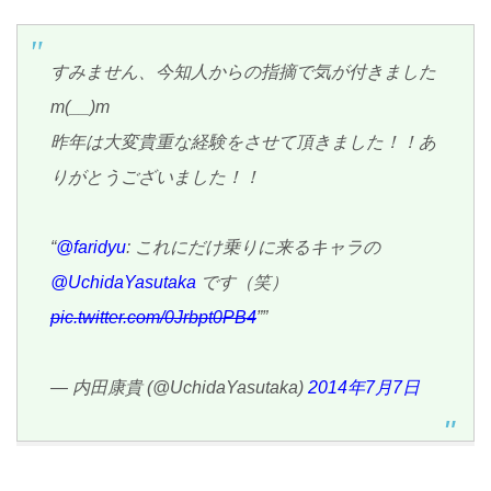
すみません、今知人からの指摘で気が付きました
m(__)m
昨年は大変貴重な経験をさせて頂きました！！あ
りがとうございました！！
“
@faridyu
: これにだけ乗りに来るキャラの
@UchidaYasutaka
です（笑）
pic.twitter.com/0Jrbpt0PB4
””
— 内田康貴 (@UchidaYasutaka)
2014年7月7日