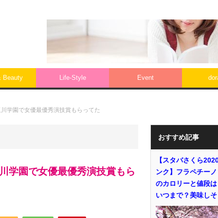
& Beauty
Life‐Style
Event
do
玉川学園で女優最優秀演技賞もらってた
おすすめ記事
【スタバさくら202
玉川学園で女優最優秀演技賞もら
ンク】フラペチーノ
のカロリーと値段は
いつまで？美味しそ