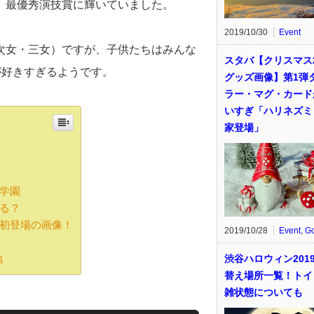
、最優秀演技賞に輝いていました。
2019/10/30
Event
次女・三女）ですが、子供たちはみんな
スタバ【クリスマス2
が好きすぎるようです。
グッズ画像】第1弾
ラー・マグ・カード
いすぎ「ハリネズミ
家登場」
川学園
なる？
ビ初登場の画像！
2019/10/28
Event
,
G
地
渋谷ハロウィン201
替え場所一覧！トイ
雑状態についても