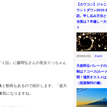
【カウコン】ジャニ
ウントダウン2019-2
説。申し込み方法と
当落は？年越し一大
ト
2019/12/11
Event
深イイ話』に藤岡弘さんの長女りっちゃん
天皇即位パレードの
制は？コース(ルート
間！場所オススメは
（祝賀御列の儀）
像と動画もあるので紹介します。「超大
像気になりますね。