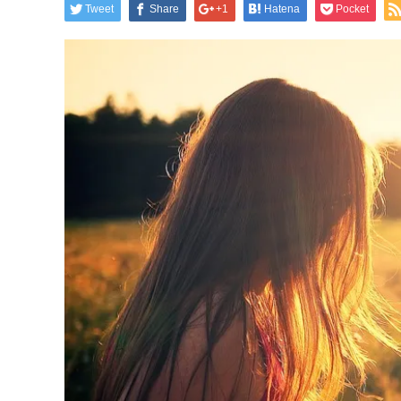
Tweet
Share
+1
Hatena
Pocket