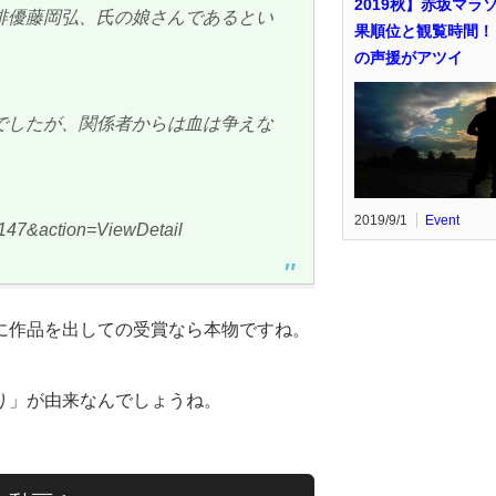
2019秋】赤坂マラ
俳優藤岡弘、氏の娘さんであるとい
果順位と観覧時間！
の声援がアツイ
でしたが、関係者からは血は争えな
2019/9/1
Event
147&action=ViewDetail
に作品を出しての受賞なら本物ですね。
り」が由来なんでしょうね。