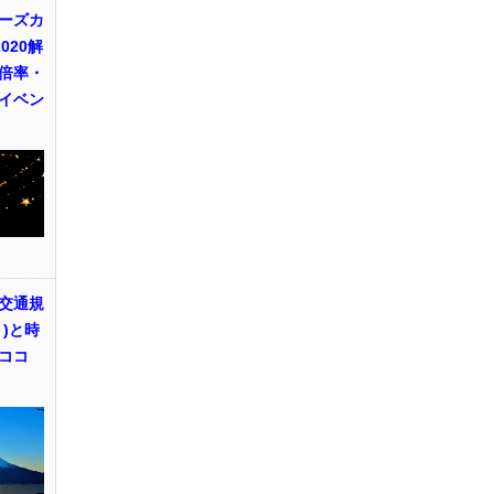
ーズカ
020解
倍率・
イベン
交通規
)と時
ココ