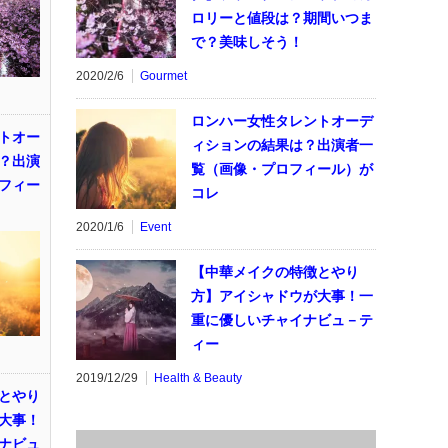
ロリーと値段は？期間いつま
で？美味しそう！
2020/2/6
Gourmet
ロンハー女性タレントオーデ
トオー
ィションの結果は？出演者一
？出演
覧（画像・プロフィール）が
フィー
コレ
2020/1/6
Event
【中華メイクの特徴とやり
方】アイシャドウが大事！一
重に優しいチャイナビュ－テ
ィー
2019/12/29
Health & Beauty
とやり
大事！
ナビュ