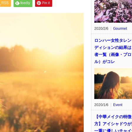
RSS
feedly
Pin it
2020/2/6
Gourmet
ロンハー女性タレン
ディションの結果は
者一覧（画像・プロ
ル）がコレ
2020/1/6
Event
【中華メイクの特徴
方】アイシャドウが
一重に優しいチャイ