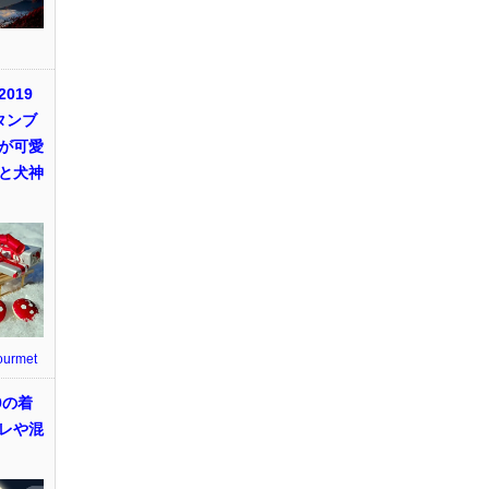
019
タンブ
が可愛
と犬神
ourmet
9の着
レや混