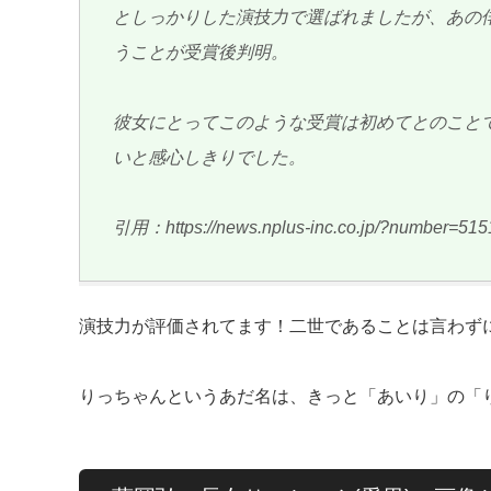
としっかりした演技力で選ばれましたが、あの
うことが受賞後判明。
彼女にとってこのような受賞は初めてとのこと
いと感心しきりでした。
引用：https://news.nplus-inc.co.jp/?number=515
演技力が評価されてます！二世であることは言わず
りっちゃんというあだ名は、きっと「あいり」の「