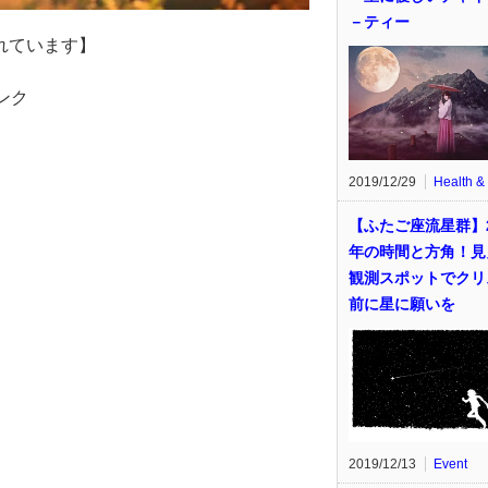
－ティー
れています】
ンク
2019/12/29
Health &
【ふたご座流星群】2
年の時間と方角！見
観測スポットでクリ
前に星に願いを
2019/12/13
Event