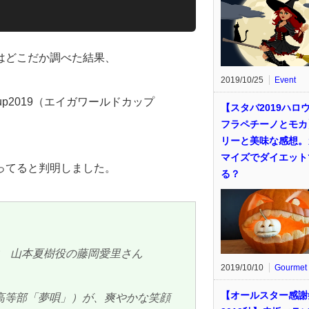
はどこだか調べた結果、
2019/10/25
Event
cup2019（エイガワールドカップ
【スタバ2019ハロ
フラペチーノとモカ
リーと美味な感想。
マイズでダイエット
ってると判明しました。
る？
学 山本夏樹役の藤岡愛里さん
2019/10/10
Gourmet
【オールスター感謝
高等部「夢唄」）が、爽やかな笑顔