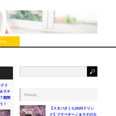
rama
0ドリ
＆ラテ
PickUp_
？期間
う！
【スタバさくら2020ドリン
ク】フラペチーノ＆ラテのカ