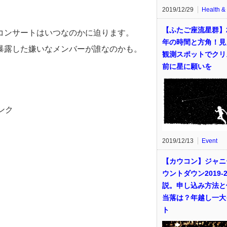
2019/12/29
Health &
【ふたご座流星群】2
コンサートはいつなのかに迫ります。
年の時間と方角！見
暴露した嫌いなメンバーが誰なのかも。
観測スポットでクリ
前に星に願いを
ンク
2019/12/13
Event
【カウコン】ジャニ
ウントダウン2019-2
説。申し込み方法と
当落は？年越し一大
ト