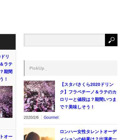
0ドリ
＆ラテ
PickUp_
？期間
う！
【スタバさくら2020ドリン
ク】フラペチーノ＆ラテのカ
ロリーと値段は？期間いつま
で？美味しそう！
2020/2/6
Gourmet
ロンハー女性タレントオーデ
トオー
ィションの結果は？出演者一