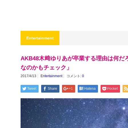
Entertainment
AKB48木﨑ゆりあが卒業する理由は何
なのかもチェック」
2017/4/13
Entertainment
コメント:
0
Tweet
Share
+1
Hatena
Pocket