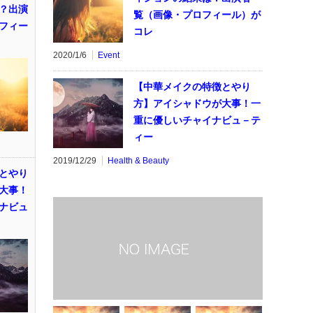
？出演
覧（画像・プロフィール）が
フィー
コレ
2020/1/6
Event
【中華メイクの特徴とやり
方】アイシャドウが大事！一
重に優しいチャイナビュ－テ
ィー
2019/12/29
Health & Beauty
とやり
大事！
ナビュ