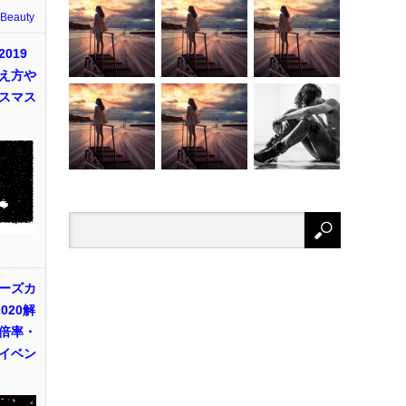
 Beauty
019
え方や
スマス
ーズカ
020解
倍率・
イベン