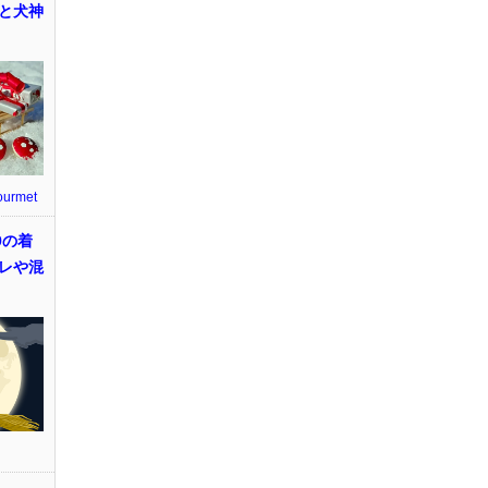
と犬神
ourmet
9の着
レや混