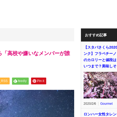
おすすめ記事
【スタバさくら202
だろ「高校や嫌いなメンバーが誰
ンク】フラペチーノ
のカロリーと値段は
いつまで？美味しそ
RSS
feedly
Pin it
2020/2/6
Gourmet
ロンハー女性タレン