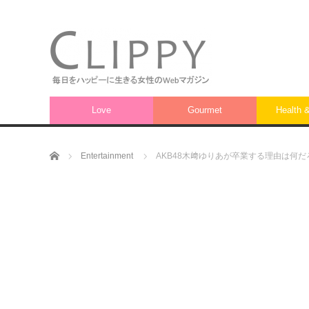
Love
Gourmet
Health 
ホーム
Entertainment
AKB48木﨑ゆりあが卒業する理由は