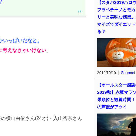
日
【スタバ2019ハロ
フラペチーノとモカ
リーと美味な感想。
マイズでダイエット
る？
かいっぱいだなと。
に考えなきゃいけない
」
2019/10/10
Gourmet
【オールスター感謝
2019秋】赤坂マラ
果順位と観覧時間！
の声援がアツイ
の横山由依さん(24才)・入山杏奈さん