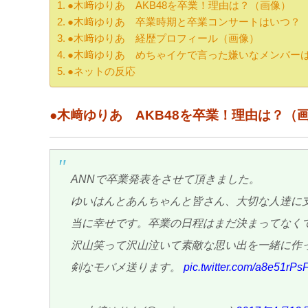
●木﨑ゆりあ AKB48を卒業！理由は？（画像）
●木﨑ゆりあ 卒業時期と卒業コンサートはいつ？
●木﨑ゆりあ 経歴プロフィール（画像）
●木﨑ゆりあ めちゃイケで言った嫌いなメンバー
●ネットの反応
●木﨑ゆりあ AKB48を卒業！理由は？（
ANNで卒業発表をさせて頂きました。
ゆいはんとあんちゃんと皆さん、大切な人達に
当に幸せです。卒業の日程はまだ決まってなく
沢山笑って沢山泣いて素敵な思い出を一緒に作
剣なモバメ送ります。
pic.twitter.com/a8e51rPs