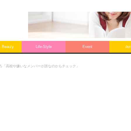
& Beauty
Life‐Style
Event
do
何だろ「高校や嫌いなメンバーが誰なのかもチェック」