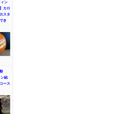
ウィン
】カロ
カスタ
でき
祭
ソン結
コース