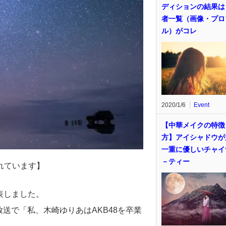
ディションの結果は
者一覧（画像・プロ
ル）がコレ
2020/1/6
Event
【中華メイクの特徴
方】アイシャドウが
一重に優しいチャイ
－ティー
れています】
発表しました。
放送で「私、木崎ゆりあはAKB48を卒業