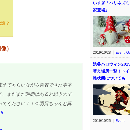
いすぎ「ハリネズミ
家登場」
は誰？
画像）
2019/10/28
Event
,
G
渋谷ハロウィン201
替え場所一覧！トイ
雑状態についても
支えてもらいながら発表できた事本
て、まだまだ時間はあると思うので
ってください！！☺明日ちゃんと真
F6
2019/10/25
Event