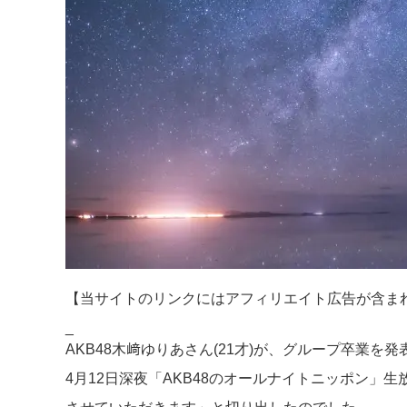
【当サイトのリンクにはアフィリエイト広告が含ま
_
AKB48木﨑ゆりあさん(21才)が、グループ卒業を
4月12日深夜「AKB48のオールナイトニッポン」生