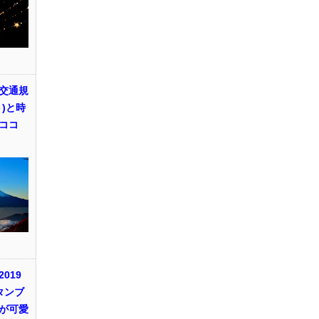
交通規
)と時
ココ
019
タンブ
が可愛