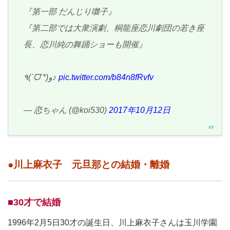
『第一部 だんじり囃子』
『第二部では大衆演劇、桐龍座恋川劇団の若き座
長、恋川純の舞踊ショーも開催』
٩(ˊᗜˋ*)و♪
pic.twitter.com/b84n8fRvfv
— 恋ちゃん (@koi530)
2017年10月12日
●川上麻衣子 元旦那との結婚・離婚
■30才で結婚
1996年2月5日30才の誕生日、川上麻衣子さんは玉川学園