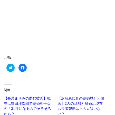
共有:
ク
Facebook
リ
で
ッ
共
ク
有
し
す
て
る
Twitter
に
で
は
関連
共
ク
有
リ
(新
ッ
【長澤まさみの歴代彼氏】現
【浜崎あゆみの結婚歴と元彼
し
ク
在は野田洋次郎で結婚相手な
氏】2人の旦那と離婚…現在
い
し
ウ
て
の「31才になるのでそろそろ
も長瀬智也以上の人はいな
ィ
く
ン
だ
かも？」
い？