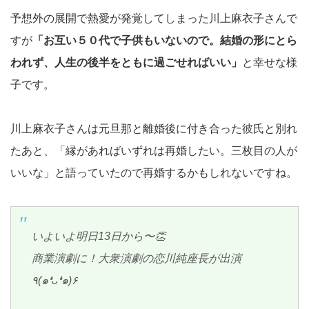
予想外の展開で熱愛が発覚してしまった川上麻衣子さんで
すが
「お互い５０代で子供もいないので。結婚の形にとら
われず、人生の後半をともに過ごせればいい」
と幸せな様
子です。
川上麻衣子さんは元旦那と離婚後に付き合った彼氏と別れ
たあと、「縁があればいずれは再婚したい。三枚目の人が
いいな」と語っていたので再婚するかもしれないですね。
いよいよ明日13日から〜👏
商業演劇に！大衆演劇の恋川純座長が出演
٩(๑❛ᴗ❛๑)۶