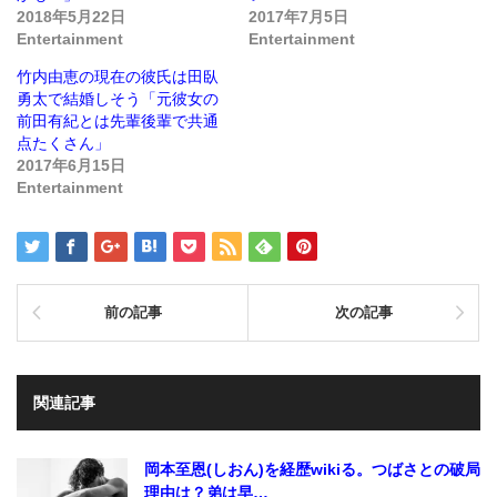
ド
さ
2018年5月22日
2017年7月5日
ウ
い
で
(新
Entertainment
Entertainment
開
し
き
い
ま
ウ
竹内由恵の現在の彼氏は田臥
す)
ィ
ン
勇太で結婚しそう「元彼女の
ド
前田有紀とは先輩後輩で共通
ウ
で
点たくさん」
開
き
2017年6月15日
ま
Entertainment
す)
前の記事
次の記事
関連記事
岡本至恩(しおん)を経歴wikiる。つばさとの破局
理由は？弟は早…