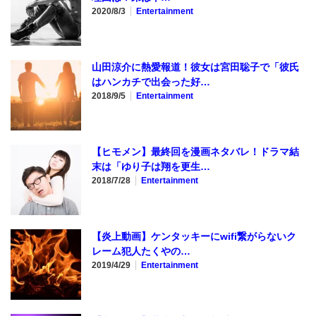
2020/8/3
Entertainment
山田涼介に熱愛報道！彼女は宮田聡子で「彼氏
はハンカチで出会った好…
2018/9/5
Entertainment
【ヒモメン】最終回を漫画ネタバレ！ドラマ結
末は「ゆり子は翔を更生…
2018/7/28
Entertainment
【炎上動画】ケンタッキーにwifi繋がらないク
レーム犯人たくやの…
2019/4/29
Entertainment