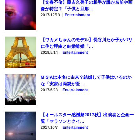
【文春不倫】藤吉久美子の相手が誰か名前や画
像が特定？「子供と旦那…
2017/12/13
Entertainment
【ワカメちゃんのモデル】長谷川たか子がパリ
に住む理由と結婚離婚「…
2018/5/14
Entertainment
MISIAは本名に由来？結婚して子供はいるのか
な「実家は両親が医…
2017/6/23
Entertainment
【オールスター感謝祭2017秋】出演者と企画一
覧「マラソンとクイ…
2017/10/7
Entertainment