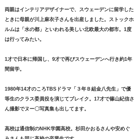
両親はインテリアデザイナーで、スウェーデンに留学した
ときに母親が川上麻衣子さんを出産しました。ストックホ
ルムは「水の都」といわれる美しい北欧最大の都市。1度
は行ってみたい。
1才で日本に帰国し、9才で再びスウェーデンへ行き約1年
間留学。
1980年14才のころTBSドラマ「３年Ｂ組金八先生」で優
等生のクラス委員役を演じてブレイク。17才で篠山紀信さ
ん撮影でヌー〇写真集も出してます。
高校は通信制のNHK学園高校。杉田かおるさんや安めぐ
みさんも同じ高校の卒業生です。