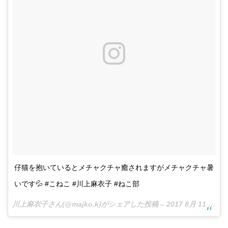
仔猫を抱いているとメチャクチャ癒されますがメチャクチャ暑
いです💦 #こねこ #川上麻衣子 #ねこ部
川上麻衣子さん(@majko.k)がシェアした投稿 –
2017 8月 11 9:42午後 PDT