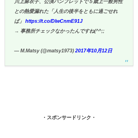
川上麻衣子、公演パンフレットで５歳上一般男性
との熱愛漏れた「人生の後半をともに過ごせれ
ば」
https://t.co/DlwCnmE91J
→ 事務所チェックなかったんですね(^^;;
— M.Matsy (@matsy1973)
2017年10月12日
・スポンサードリンク・