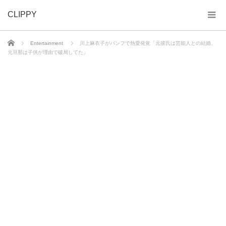
CLIPPY
ホーム
Entertainment
川上麻衣子がパンフで熱愛発覚「元彼氏は芸能人との結婚、
元旦那は子供が理由で破局してた」