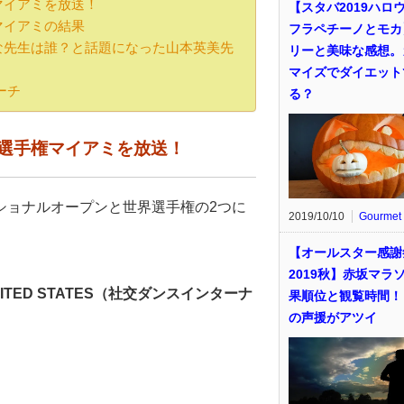
マイアミを放送！
【スタバ2019ハロ
マイアミの結果
フラペチーノとモカ
な先生は誰？と話題になった山本英美先
リーと美味な感想。
マイズでダイエット
ーチ
る？
選手権マイアミを放送！
ショナルオープンと世界選手権の2つに
2019/10/10
Gourmet
【オールスター感謝
2019秋】赤坂マラ
 UNITED STATES（社交ダンスインターナ
果順位と観覧時間！
の声援がアツイ