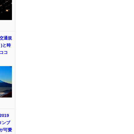
交通規
)と時
ココ
019
タンブ
が可愛