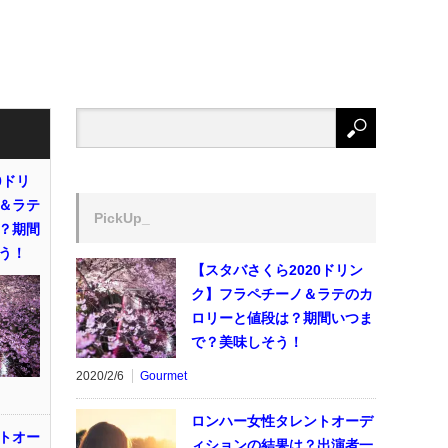
0ドリ
＆ラテ
PickUp_
？期間
う！
【スタバさくら2020ドリン
ク】フラペチーノ＆ラテのカ
ロリーと値段は？期間いつま
で？美味しそう！
2020/2/6
Gourmet
ロンハー女性タレントオーデ
トオー
ィションの結果は？出演者一