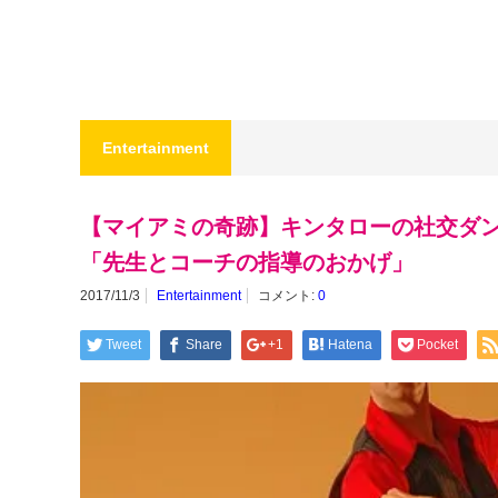
Entertainment
【マイアミの奇跡】キンタローの社交ダ
「先生とコーチの指導のおかげ」
2017/11/3
Entertainment
コメント:
0
Tweet
Share
+1
Hatena
Pocket