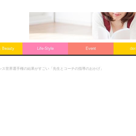
& Beauty
Life‐Style
Event
do
ンス世界選手権の結果がすごい「先生とコーチの指導のおかげ」