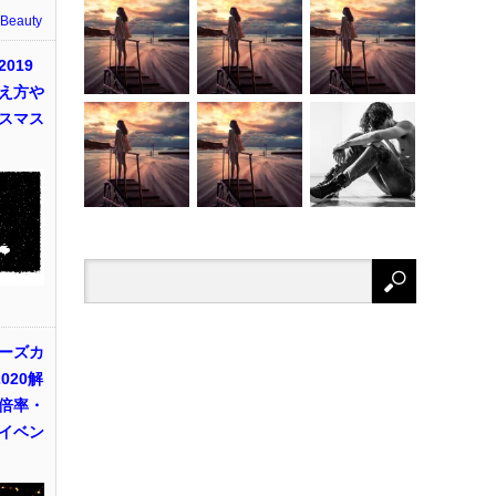
 Beauty
019
え方や
スマス
ーズカ
020解
倍率・
イベン