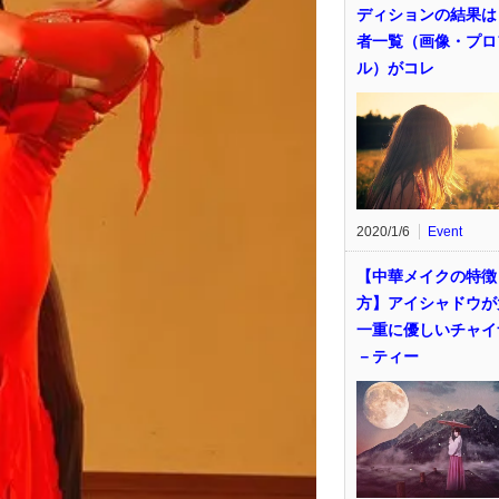
ディションの結果は
者一覧（画像・プロ
ル）がコレ
2020/1/6
Event
【中華メイクの特徴
方】アイシャドウが
一重に優しいチャイ
－ティー