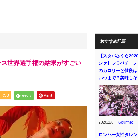
おすすめ記事
【スタバさくら202
ンス世界選手権の結果がすごい
ンク】フラペチーノ
のカロリーと値段は
いつまで？美味しそ
RSS
feedly
Pin it
2020/2/6
Gourmet
ロンハー女性タレン