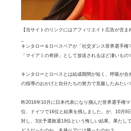
【当サイトのリンクにはアフィリエイト広告が含ま
_
キンタロー＆ロペスペアが「社交ダンス世界選手権
「マイアミの奇跡」として放送されるほど凄いもの
キンタローとロペスとは結成期間が短く、呼吸が合
の指導のおかげと自分たちの努力で克服したみたい
昨2016年10月に日本代表になり掴んだ世界選手権
位、ドイツで16位と結果を残しました。が、10月8
対し、3次予選敗退19位という悔しい結果。果たし
どうだったのか、名越ペアには勝ったのか？