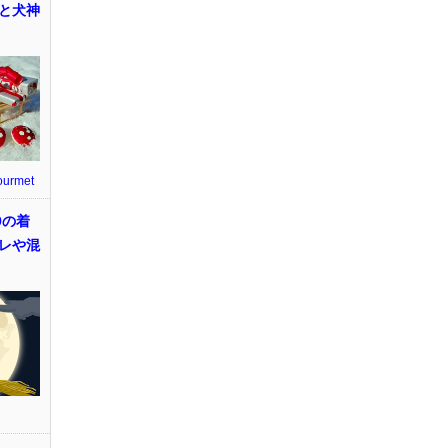
と犬神
ourmet
9の着
レや混