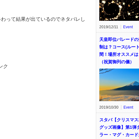
終わって結果が出ているのでネタバレし
2019/12/11
Event
天皇即位パレードの
制は？コース(ルート
間！場所オススメは
（祝賀御列の儀）
ンク
2019/10/30
Event
スタバ【クリスマス2
グッズ画像】第1弾
ラー・マグ・カード