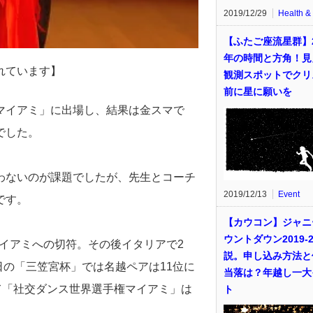
2019/12/29
Health &
【ふたご座流星群】2
年の時間と方角！見
れています】
観測スポットでクリ
前に星に願いを
マイアミ」に出場し、結果は金スマで
でした。
わないのが課題でしたが、先生とコーチ
2019/12/13
Event
です。
【カウコン】ジャニ
ウントダウン2019-2
マイアミへの切符。その後イタリアで2
説。申し込み方法と
日の「三笠宮杯」では名越ペアは11位に
当落は？年越し一大
て「社交ダンス世界選手権マイアミ」は
ト