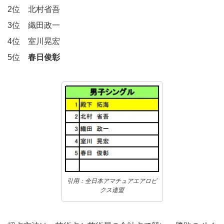
2位 北村省吾
3位 織田政一
4位 室川晃宏
5位
春日俊彰
引用：全日本アマチュアエアロビ
クス連盟