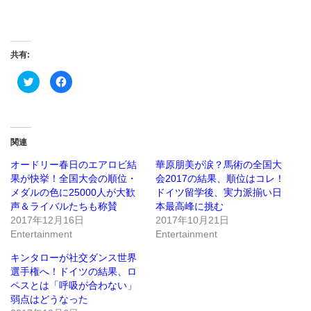
共有:
ク
Facebook
リ
で
ッ
共
ク
有
し
す
て
る
Twitter
に
で
は
関連
共
ク
有
リ
(新
ッ
オードリー春日のエアロビ結
華原朋美が涙？馬術の全国大
し
ク
果が快挙！全国大会の順位・
会2017の結果、順位はコレ！
い
し
ウ
て
メダルの色に25000人が大歓
ドイツ留学後、実力派揃い日
ィ
く
ン
だ
声＆ライバルたちも称賛
本最高峰に挑む
ド
さ
2017年12月16日
2017年10月21日
ウ
い
で
(新
Entertainment
Entertainment
開
し
き
い
ま
ウ
キンタローが社交ダンス世界
す)
ィ
ン
選手権へ！ドイツの結果、ロ
ド
ペスとは「呼吸が合わない」
ウ
で
弱点はどうなった
開