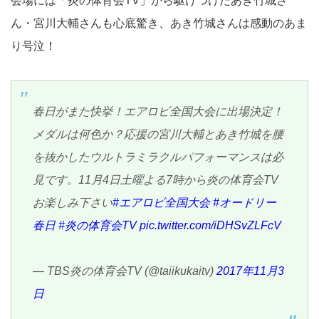
会場には「炎の体育会TV」から駆けつけたあき竹城さ
ん・宮川大輔さんも心底驚き、あき竹城さんは感動のあま
り号泣！
春日がまた快挙！エアロビ全国大会に出場決定！
メダルは何色か？応援の宮川大輔とあき竹城を腰
を抜かしたウルトラミラクルパフォーマンスは必
見です。11月4日土曜よる7時から炎の体育会TV
お楽しみ下さい
#エアロビ全国大会
#オードリー
春日
#炎の体育会TV
pic.twitter.com/iDHSvZLFcV
— TBS炎の体育会TV (@taiikukaitv)
2017年11月3
日