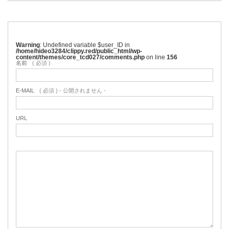
Warning
: Undefined variable $user_ID in
/home/hideo3284/clippy.red/public_html/wp-
content/themes/core_tcd027/comments.php
on line
156
名前
( 必須 )
E-MAIL
( 必須 ) - 公開されません -
URL