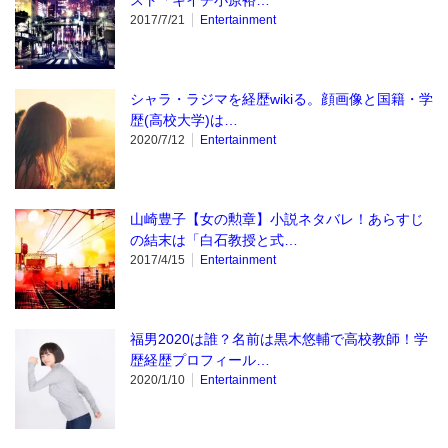
スト「キイチ小原裕…
2017/7/21
Entertainment
シャラ・ラジマを経歴wikiる。顔画像と国籍・学
歴(高校大学)は…
2020/7/12
Entertainment
山崎豊子【女の勲章】小説ネタバレ！あらすじ
の結末は「白石教授と式…
2017/4/15
Entertainment
福男2020は誰？名前は黒木悠輔で高校教師！学
歴経歴プロフィール…
2020/1/10
Entertainment