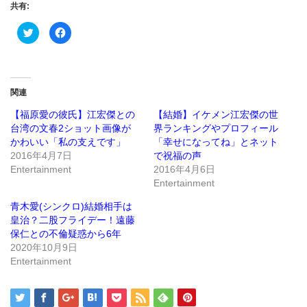
共有:
ク
Facebook
リ
で
ッ
共
ク
有
し
す
て
る
Twitter
に
で
は
関連
共
ク
有
リ
(新
ッ
【福原愛の彼氏】江宏傑との
【結婚】イケメン江宏傑の世
し
ク
台湾の文春2ショット画像が
界ランキングやプロフィール
い
し
ウ
て
かわいい「私の支えです」
「幸せになってね」とネット
ィ
く
ン
だ
2016年4月7日
で祝福の声
ド
さ
Entertainment
2016年4月6日
ウ
い
で
(新
Entertainment
開
し
き
い
ま
ウ
青木愛(シンクロ)結婚相手は
す)
ィ
ン
皇治？二股フライデー！遠藤
ド
保仁との不倫疑惑から6年
ウ
で
2020年10月9日
開
き
Entertainment
ま
す)