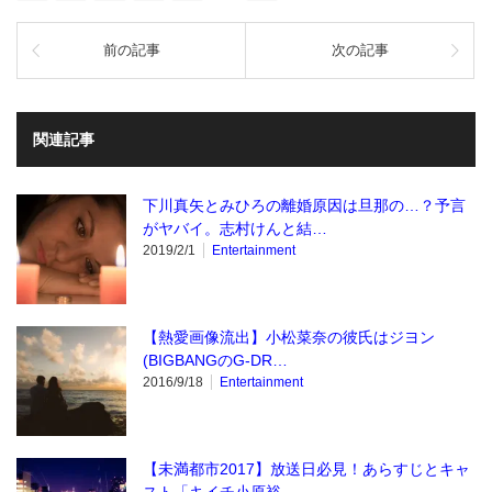
前の記事
次の記事
関連記事
下川真矢とみひろの離婚原因は旦那の…？予言
がヤバイ。志村けんと結…
2019/2/1
Entertainment
【熱愛画像流出】小松菜奈の彼氏はジヨン
(BIGBANGのG-DR…
2016/9/18
Entertainment
【未満都市2017】放送日必見！あらすじとキャ