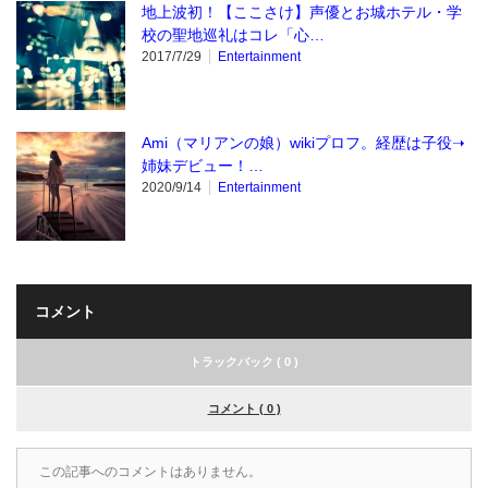
地上波初！【ここさけ】声優とお城ホテル・学
校の聖地巡礼はコレ「心…
2017/7/29
Entertainment
Ami（マリアンの娘）wikiプロフ。経歴は子役➝
姉妹デビュー！…
2020/9/14
Entertainment
コメント
トラックバック ( 0 )
コメント ( 0 )
この記事へのコメントはありません。