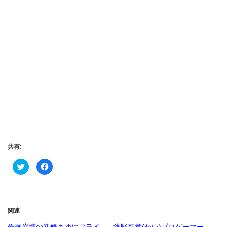
共有:
ク
Facebook
リ
で
ッ
共
ク
有
し
す
て
る
Twitter
に
で
は
関連
共
ク
有
リ
(新
ッ