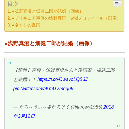
目次
●浅野真澄と畑健二郎が結婚（画像）
●プリキュア声優の浅野真澄 wikiプロフィール（画像）
●ネットの反応
●浅野真澄と畑健二郎が結婚（画像）
【速報】声優・浅野真澄さんと漫画家・畑健二郎
と結婚！！
https://t.co/CwavoLQS3J
pic.twitter.com/aKmUVmngu9
— たろ～うぃ～＠たろそく (@tarowy1985)
2018
年2月12日