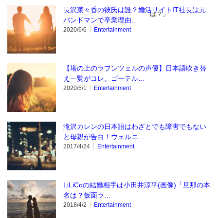
長沢菜々香の彼氏は誰？婚活サイトIT社長は元
は？」
バンドマンで卒業理由…
2020/6/6
Entertainment
【塔の上のラプンツェルの声優】日本語吹き替
え一覧がコレ。ゴーテル…
2020/5/1
Entertainment
滝沢カレンの日本語はわざとでも障害でもない
と母親が告白！ウェルニ…
2017/4/24
Entertainment
LiLiCoの結婚相手は小田井涼平(画像)「旦那の本
名は？仮面ラ…
2018/4/2
Entertainment