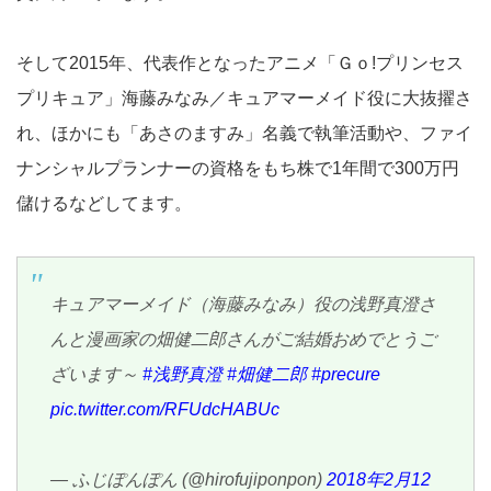
そして2015年、代表作となったアニメ「Ｇｏ!プリンセス
プリキュア」海藤みなみ／キュアマーメイド役に大抜擢さ
れ、ほかにも「あさのますみ」名義で執筆活動や、ファイ
ナンシャルプランナーの資格をもち株で1年間で300万円
儲けるなどしてます。
キュアマーメイド（海藤みなみ）役の浅野真澄さ
んと漫画家の畑健二郎さんがご結婚おめでとうご
ざいます～
#浅野真澄
#畑健二郎
#precure
pic.twitter.com/RFUdcHABUc
— ふじぽんぽん (@hirofujiponpon)
2018年2月12