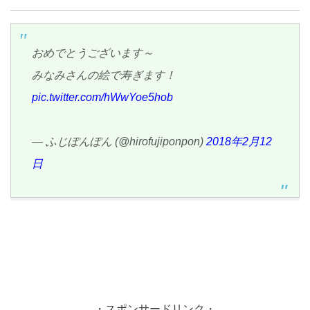
おめでとうございます～
みなみさんの絵で寿ぎます！
pic.twitter.com/hWwYoe5hob
— ふじぽんぽん (@hirofujiponpon)
2018年2月12
日
・スポンサードリンク・