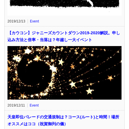
2019/12/13
Event
【カウコン】ジャニーズカウントダウン2019-2020解説。申し
込み方法と倍率・当落は？年越し一大イベント
2019/12/11
Event
天皇即位パレードの交通規制は？コース(ルート)と時間！場所
オススメはココ（祝賀御列の儀）