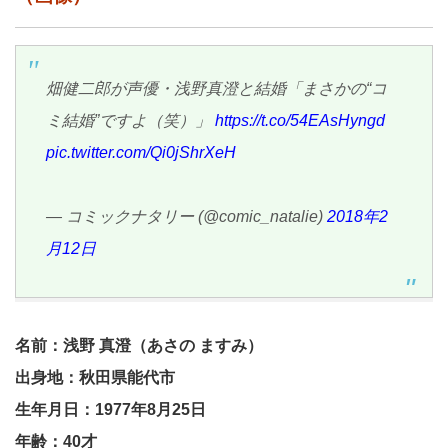
畑健二郎が声優・浅野真澄と結婚「まさかの“コ
ミ結婚”ですよ（笑）」
https://t.co/54EAsHyngd
pic.twitter.com/Qi0jShrXeH
— コミックナタリー (@comic_natalie)
2018年2
月12日
名前：浅野 真澄（あさの ますみ）
出身地：秋田県能代市
生年月日：1977年8月25日
年齢：40才