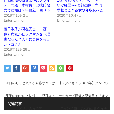
作画崩壊の新條まゆにフライ
浅野可意(かい)プロゲーマー
し
ク
デー報道！木村良平と彼氏彼
いぐ経歴wikiと顔画像！専門
い
し
ウ
て
女で結婚は？年齢差一回り下
学校どこ？彼女や年収調べた
ィ
く
ン
だ
2018年10月2日
2020年10月7日
ド
さ
Entertainment
Entertainment
ウ
い
で
(新
開
し
藤田淑子が現在死去…（画
き
い
ま
ウ
像）病気がビッグマム交代理
す)
ィ
ン
由だった？人々に勇気を与え
ド
たトコさん
ウ
で
2018年12月28日
開
き
Entertainment
ま
す)
江口のりこと似てる安藤サクラは
【スタバさくら2018年】タンブラ
双子の姉なの？結婚して旦那はア
ーやカード画像と発売日！「オン
関連記事
メリカ人って何
ラインで売り切れ前に買う方法