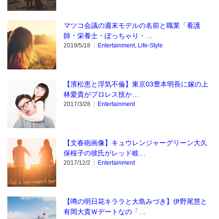
マツコ会議の週末モデルの名前と職業「看護
師・栄養士・ぽっちゃり・…
2019/5/18
Entertainment
,
Life‐Style
【濱松恵と浮気不倫】東京03豊本明長に嫁の上
林愛貴がプロレス技か…
2017/3/28
Entertainment
【文春砲画像】キュウレンジャーグリーン大久
保桜子の彼氏がレッド岐…
2017/12/2
Entertainment
【噂の明日花キララと大島みづき】伊野尾慧と
有岡大貴Ｗデートなの「…