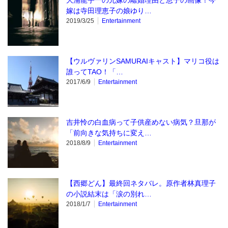
大浦龍宇一の元嫁の離婚理由と息子の画像！今
嫁は寺田理恵子の娘ゆり…
2019/3/25
Entertainment
【ウルヴァリンSAMURAIキャスト】マリコ役は
誰ってTAO！「…
2017/6/9
Entertainment
吉井怜の白血病って子供産めない病気？旦那が
「前向きな気持ちに変え…
2018/8/9
Entertainment
【西郷どん】最終回ネタバレ。原作者林真理子
の小説結末は「涙の別れ…
2018/1/7
Entertainment