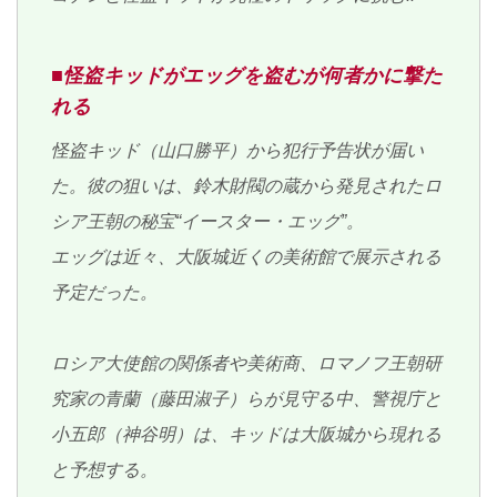
■怪盗キッドがエッグを盗むが何者かに撃た
れる
怪盗キッド（山口勝平）から犯行予告状が届い
た。彼の狙いは、鈴木財閥の蔵から発見されたロ
シア王朝の秘宝“イースター・エッグ”。
エッグは近々、大阪城近くの美術館で展示される
予定だった。
ロシア大使館の関係者や美術商、ロマノフ王朝研
究家の青蘭（藤田淑子）らが見守る中、警視庁と
小五郎（神谷明）は、キッドは大阪城から現れる
と予想する。