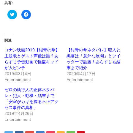
共有:
ク
Facebook
リ
で
ッ
共
ク
有
し
す
て
る
Twitter
に
で
は
関連
共
ク
有
リ
(新
ッ
コナン映画2019【紺青の拳】
【紺青の拳ネタバレ】犯人と
し
ク
主題歌とゲスト声優は誰？あ
黒幕は「意外な展開」とツイ
い
し
ウ
て
らすじ予告動画で怪盗キッド
ッターで話題！あらすじも結
ィ
く
ン
だ
が大ピンチ
末まで紹介
ド
さ
2019年3月4日
2020年4月17日
ウ
い
で
(新
Entertainment
Entertainment
開
し
き
い
ま
ウ
ゼロの執行人の正体ネタバ
す)
ィ
ン
レ・犯人・動機・結末まで
ド
「安室がカギを握る不正アク
ウ
で
セス事件の真相」
開
き
2019年4月26日
ま
Entertainment
す)