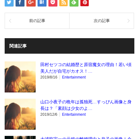
前の記事
次の記事
関連記事
田村セツコの結婚歴と原宿魔女の理由！若い頃
美人だが自宅がカオス！…
2019/8/16
Entertainment
山口小夜子の晩年は孤独死…すっぴん画像と身
長は？「素顔は少女のよ…
2019/12/6
Entertainment