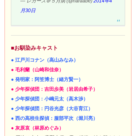
— レガース＠５月病 (@haraabe)
2014年4
月30日
■お馴染みキャスト
● 江戸川コナン（高山みなみ）
● 毛利蘭（山崎和佳奈）
● 発明家：阿笠博士（緒方賢一）
● 少年探偵団：吉田歩美（岩居由希子）
● 少年探偵団：小嶋元太（高木渉）
● 少年探偵団：円谷光彦（大谷育江）
● 西の高校生探偵：服部平次（堀川亮）
● 灰原哀（林原めぐみ）