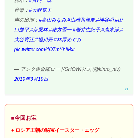
脚本：
#古内一成
音楽：
#大野克夫
声の出演：
#高山みなみ
,
#山崎和佳奈
,
#神谷明
,
#山
口勝平
,
#茶風林
,
#緒方賢一
,
#岩井由紀子
,
#高木渉
,
#
大谷育江
,
#堀川亮
,
#林原めぐみ
pic.twitter.com/4O7mYhiMxr
— アンク＠金曜ロードSHOW!公式 (@kinro_ntv)
2019年3月19日
■今回お宝
● ロシア王朝の秘宝イースター・エッグ