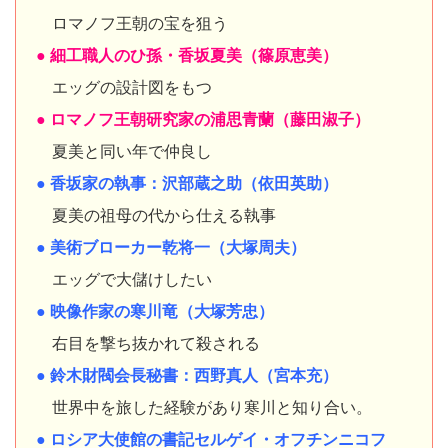
ロマノフ王朝の宝を狙う
● 細工職人のひ孫・香坂夏美（篠原恵美）
エッグの設計図をもつ
● ロマノフ王朝研究家の浦思青蘭（藤田淑子）
夏美と同い年で仲良し
● 香坂家の執事：沢部蔵之助（依田英助）
夏美の祖母の代から仕える執事
● 美術ブローカー乾将一（大塚周夫）
エッグで大儲けしたい
● 映像作家の寒川竜（大塚芳忠）
右目を撃ち抜かれて殺される
● 鈴木財閥会長秘書：西野真人（宮本充）
世界中を旅した経験があり寒川と知り合い。
● ロシア大使館の書記セルゲイ・オフチンニコフ