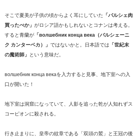
そこで夏美が子供の頃からよく耳にしていた
「バルシェ肉
買ったべか」
がロシア語かもしれないとコナンは考える。
すると青蘭が
「волшебник конца века（バルシェーニ
ク カンターベカ）」
ではないかと。日本語では
「世紀末
の魔術師」
という意味だ。
волшебник конца векаを入力すると見事、地下室への入
口が開いた！
地下室は洞窟になっていて、人影を追った乾が人知れずス
コーピオンに殺される。
行き止まりに、皇帝の紋章である「双頭の鷲」と王冠の後