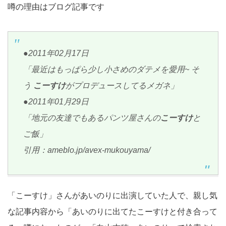
噂の理由はブログ記事です
●2011年02月17日
「最近はもっぱら少し小さめのダテメを愛用~ そ
う
こーすけ
がプロデュースしてるメガネ」
●2011年01月29日
「地元の友達でもあるパンツ屋さんの
こーすけ
と
ご飯」
引用：ameblo.jp/avex-mukouyama/
「こーすけ」さんがあいのりに出演していた人で、親し気
な記事内容から「あいのりに出てたこーすけと付き合って