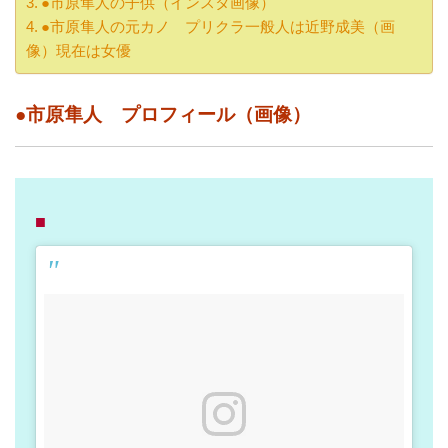
●市原隼人の子供（インスタ画像）
●市原隼人の元カノ プリクラ一般人は近野成美（画
像）現在は女優
●市原隼人 プロフィール（画像）
■