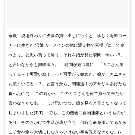
毎度、現場終わりに夕食の買い出しに行くと…珍しく海鮮コー
ナーに生きた“沢蟹”が‼ メインの他に添え物で素揚げにして食
べよぅ。と思い買って帰り…それを娘が見た瞬間「怖い～‼」
と言いながらも興味津々。 …時間が経つ度に…「カニさん笑
ってる～！可愛いね！」っと可愛がり始めた。娘が「カニさん
お腹すいてる～？」と言うから、調理途中のアサリをあげたら
食べた(^.^) …この時から、このカニさんを何で買って来たか
言わなきゃなあ、、っと思いつつ…娘を見ると言えなくなって
しまいました(T-T) …でも、この機会に食物連鎖というものが
あり、そのおかげで生活が成り立ち、何時も命を頂いてるから
こそ食べ物を大切にしなきゃいけない事も教えなきゃな…(-