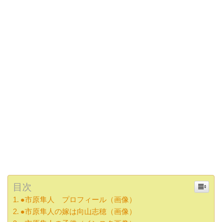
目次
●市原隼人 プロフィール（画像）
●市原隼人の嫁は向山志穂（画像）