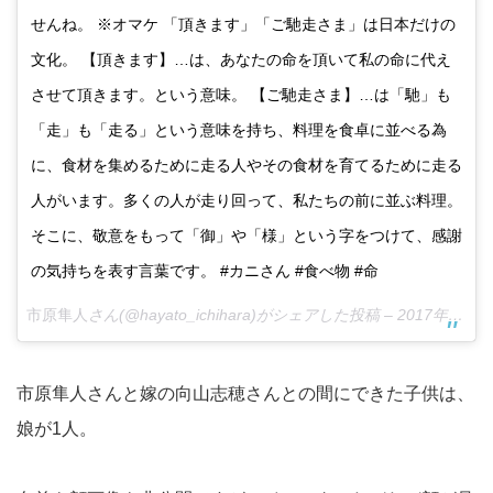
せんね。 ※オマケ 「頂きます」「ご馳走さま」は日本だけの
文化。 【頂きます】…は、あなたの命を頂いて私の命に代え
させて頂きます。という意味。 【ご馳走さま】…は「馳」も
「走」も「走る」という意味を持ち、料理を食卓に並べる為
に、食材を集めるために走る人やその食材を育てるために走る
人がいます。多くの人が走り回って、私たちの前に並ぶ料理。
そこに、敬意をもって「御」や「様」という字をつけて、感謝
の気持ちを表す言葉です。 #カニさん #食べ物 #命
市原隼人
さん(@hayato_ichihara)がシェアした投稿 –
2017年 9月月2日午後8時18分PDT
市原隼人さんと嫁の向山志穂さんとの間にできた子供は、
娘が1人。