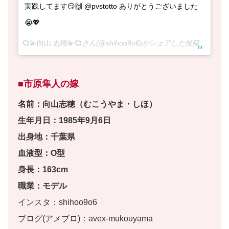
実践してます😏🙌 @pvstotto ありがとうございました
😭💖
💞💫向山 志穂💫💞
さん(@shihoo9o6)がシェアした投稿 –
2018
■市原隼人の嫁
名前：向山志穂（むこうやま・しほ）
生年月日：1985年9月6日
出身地：千葉県
血液型：O型
身長：163cm
職業：モデル
インスタ：shihoo9o6
ブログ(アメブロ)：avex-mukouyama