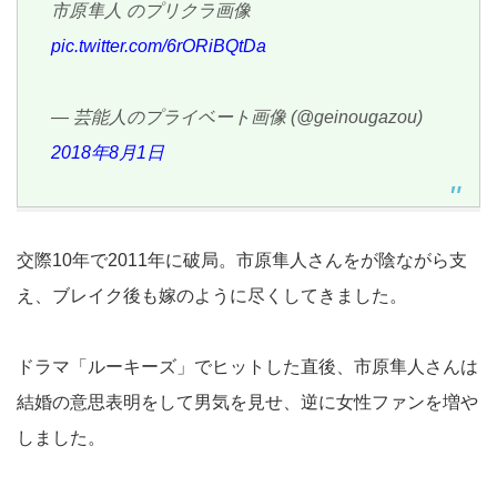
市原隼人 のプリクラ画像
pic.twitter.com/6rORiBQtDa
— 芸能人のプライベート画像 (@geinougazou)
2018年8月1日
交際10年で2011年に破局。市原隼人さんをが陰ながら支
え、ブレイク後も嫁のように尽くしてきました。
ドラマ「ルーキーズ」でヒットした直後、市原隼人さんは
結婚の意思表明をして男気を見せ、逆に女性ファンを増や
しました。