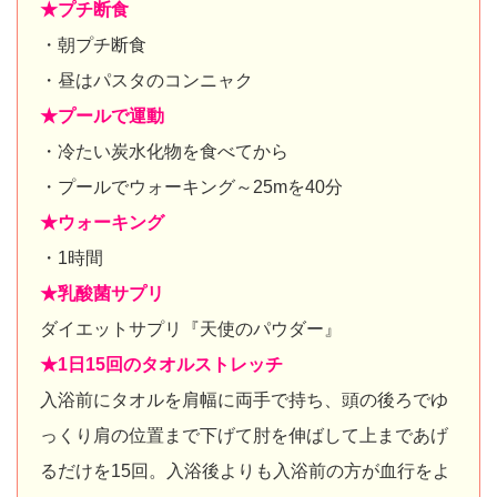
★プチ断食
・朝プチ断食
・昼はパスタのコンニャク
★プールで運動
・冷たい炭水化物を食べてから
・プールでウォーキング～25mを40分
★ウォーキング
・1時間
★乳酸菌サプリ
ダイエットサプリ『天使のパウダー』
★1日15回のタオルストレッチ
入浴前にタオルを肩幅に両手で持ち、頭の後ろでゆ
っくり肩の位置まで下げて肘を伸ばして上まであげ
るだけを15回。入浴後よりも入浴前の方が血行をよ