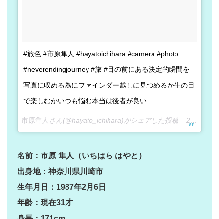
#旅色 #市原隼人 #hayatoichihara #camera #photo
#neverendingjourney #旅 #目の前にある決定的瞬間を
写真に収める為にファインダー越しに見つめるか生の目
で楽しむかいつも悩む本当は後者が良い
市原隼人
さん(@hayato_ichihara)がシェアした投稿 –
2018年 5月月24日午後10時15分PDT
名前：市原 隼人（いちはら はやと）
出身地：神奈川県川崎市
生年月日：1987年2月6日
年齢：現在31才
身長：171cm