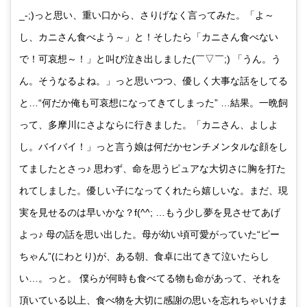
_-;)っと思い、重い口から、さりげなく言ってみた。「よ～
し、カニさん食べよう～」と！そしたら「カニさん食べない
で！可哀想～！」と叫び泣き出しました(￣▽￣;) 「うん。う
ん。そうなるよね。」っと思いつつ、優しく大事な話をしてる
と…“何だか俺も可哀想になってきてしまった” …結果。一晩飼
って、多摩川にさよならに行きました。「カニさん、よしよ
し。バイバイ！」っと言う娘は何だかセンチメンタルな顔をし
てましたとさっ♪ 思わず、命を思うピュアな大切さに胸を打た
れてしました。優しい子になってくれたら嬉しいな。まだ、現
実を見せるのは早いかな？f(^^; …もう少し夢を見させてあげ
よっ♪ 母の話を思い出した。母が幼い頃可愛がっていた“ピー
ちゃん”(にわとり)が、ある朝、食卓に出てきて泣いたらし
い…。っと。 僕らが何時も食べてる物も命があって、それを
頂いている以上、食べ物を大切に感謝の思いを忘れちゃいけま