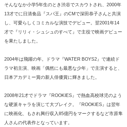
そんななか小学5年生のとき渋谷でスカウトされ、2000年
13才でに日清食品『スパ王』のCMで深田恭子さんと共演
し、可愛らしくコミカルな演技でデビュー。翌2001年14
才で『リリィ・シュシュのすべて』で主役で映画デビュー
を果たしました。
2004年は飛躍の年。ドラマ『WATER BOYS2』で連続ド
ラマ初主演、映画「偶然にも最悪な少年」で主演すると、
日本アカデミー賞の新人俳優賞に輝きました。
2008年21才でドラマ『ROOKIES』で熱血高校球児のよう
な硬派キャラを演じて大ブレイク。『ROOKIES』は翌年
に映画化、もされ興行収入85億円をマークするなど市原隼
人さんの代表作となっています。