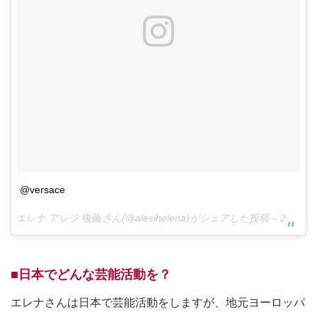
@versace
エレナ アレジ 後藤
さん(@alesihelena)がシェアした投稿 –
2018年 7月月3日午前4時02分PDT
■日本でどんな芸能活動を？
エレナさんは日本で芸能活動をしますが、地元ヨーロッパ