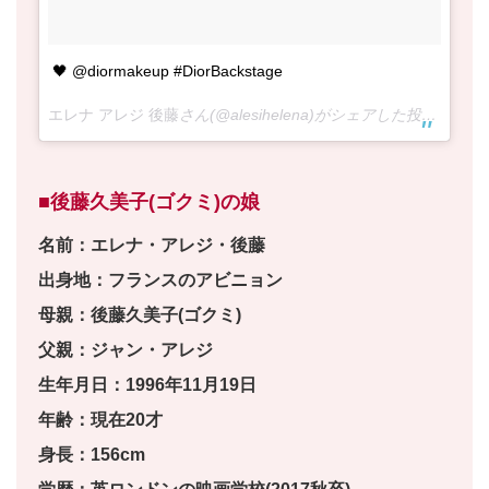
🖤 @diormakeup #DiorBackstage
エレナ アレジ 後藤
さん(@alesihelena)がシェアした投稿 –
201
■後藤久美子(ゴクミ)の娘
名前：エレナ・アレジ・後藤
出身地：フランスのアビニョン
母親：後藤久美子(ゴクミ)
父親：ジャン・アレジ
生年月日：1996年11月19日
年齢：現在20才
身長：156cm