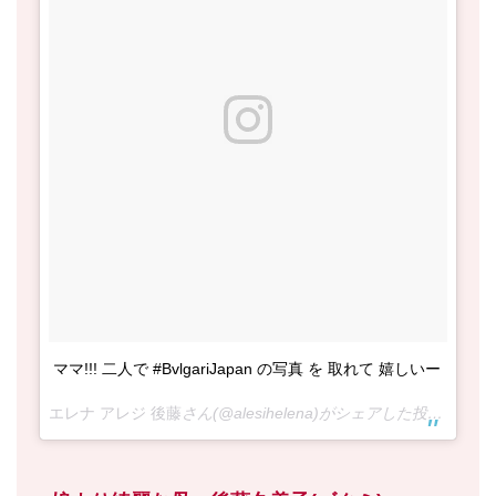
ママ!!! 二人で #BvlgariJapan の写真 を 取れて 嬉しいー
エレナ アレジ 後藤
さん(@alesihelena)がシェアした投稿 –
201