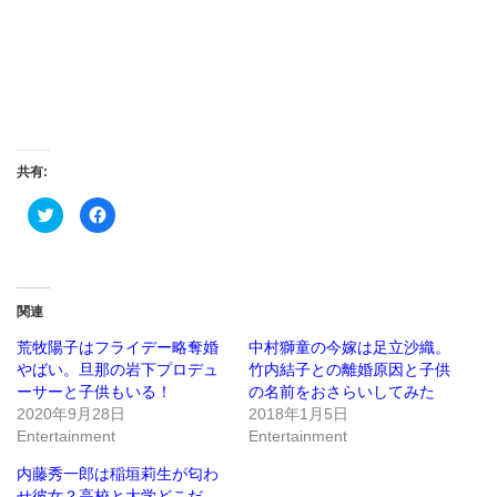
共有:
ク
Facebook
リ
で
ッ
共
ク
有
し
す
て
る
Twitter
に
で
は
関連
共
ク
有
リ
(新
ッ
荒牧陽子はフライデー略奪婚
中村獅童の今嫁は足立沙織。
し
ク
やばい。旦那の岩下プロデュ
竹内結子との離婚原因と子供
い
し
ウ
て
ーサーと子供もいる！
の名前をおさらいしてみた
ィ
く
ン
だ
2020年9月28日
2018年1月5日
ド
さ
Entertainment
Entertainment
ウ
い
で
(新
開
し
内藤秀一郎は稲垣莉生が匂わ
き
い
ま
ウ
せ彼女？高校と大学どこだ