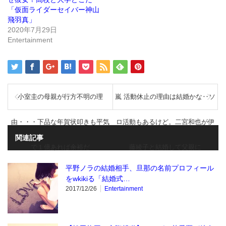
す)
ィ
ン
「仮面ライダーセイバー神山
ド
飛羽真」
ウ
で
2020年7月29日
開
き
Entertainment
ま
す)
小室圭の母親が行方不明の理
嵐 活動休止の理由は結婚かな‥ソ
由・・・下品な年賀状叩きも平気
ロ活動もあるけど。二宮和也が伊
関連記事
で１億あれば余裕だ
藤綾子と結婚して父親に
平野ノラの結婚相手、旦那の名前プロフィール
をwkikiる「結婚式…
2017/12/26
Entertainment