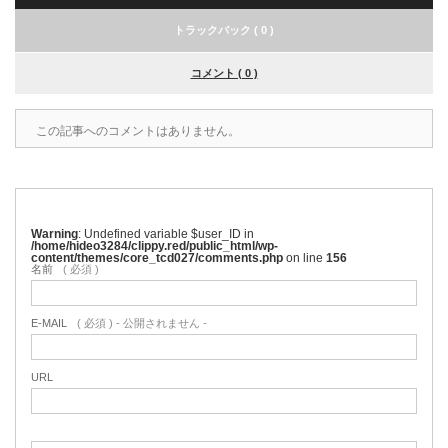
トラックバック ( 0 )
コメント ( 0 )
この記事へのコメントはありません。
Warning
: Undefined variable $user_ID in
/home/hideo3284/clippy.red/public_html/wp-
content/themes/core_tcd027/comments.php
on line
156
名前
( 必須 )
E-MAIL
( 必須 ) - 公開されません -
URL