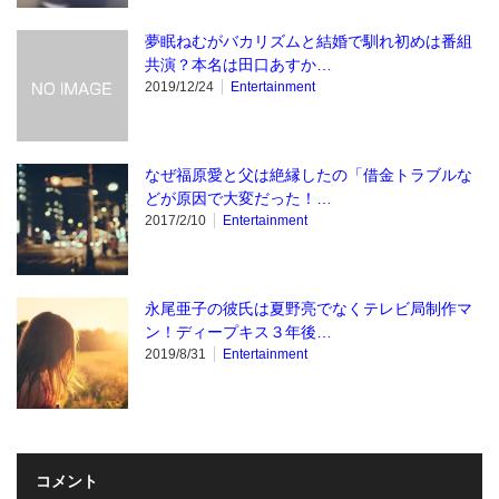
夢眠ねむがバカリズムと結婚で馴れ初めは番組
共演？本名は田口あすか…
2019/12/24
Entertainment
なぜ福原愛と父は絶縁したの「借金トラブルな
どが原因で大変だった！…
2017/2/10
Entertainment
永尾亜子の彼氏は夏野亮でなくテレビ局制作マ
ン！ディープキス３年後…
2019/8/31
Entertainment
コメント