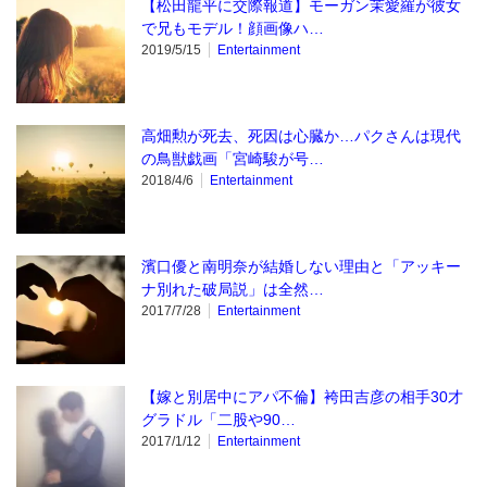
【松田龍平に交際報道】モーガン茉愛羅が彼女
で兄もモデル！顔画像ハ…
2019/5/15
Entertainment
高畑勲が死去、死因は心臓か…パクさんは現代
の鳥獣戯画「宮崎駿が号…
2018/4/6
Entertainment
濱口優と南明奈が結婚しない理由と「アッキー
ナ別れた破局説」は全然…
2017/7/28
Entertainment
【嫁と別居中にアパ不倫】袴田吉彦の相手30才
グラドル「二股や90…
2017/1/12
Entertainment