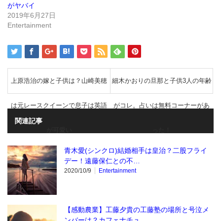
で
がヤバイ
開
き
2019年6月27日
ま
Entertainment
す)
上原浩治の嫁と子供は？山崎美穂
細木かおりの旦那と子供3人の年齢
は元レースクイーンで息子は英語
がコレ。占いは無料コーナーがあ
関連記事
が可愛い
った！
青木愛(シンクロ)結婚相手は皇治？二股フライ
デー！遠藤保仁との不…
2020/10/9
Entertainment
【感動農業】工藤夕貴の工藤塾の場所と号泣メ
ンバーは？カフェナチュ…