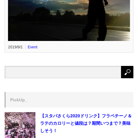
2019/9/1
Event
PickUp_
【スタバさくら2020ドリンク】フラペチーノ＆
ラテのカロリーと値段は？期間いつまで？美味
しそう！