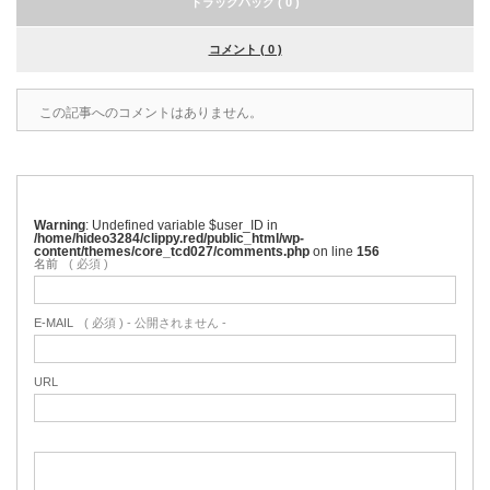
トラックバック ( 0 )
コメント ( 0 )
この記事へのコメントはありません。
Warning
: Undefined variable $user_ID in
/home/hideo3284/clippy.red/public_html/wp-
content/themes/core_tcd027/comments.php
on line
156
名前
( 必須 )
E-MAIL
( 必須 ) - 公開されません -
URL