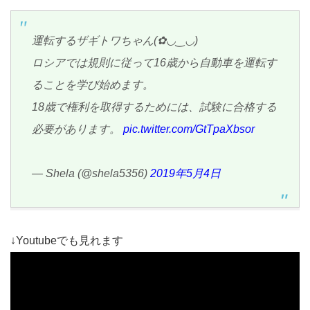
運転するザギトワちゃん(✿◡‿◡)
ロシアでは規則に従って16歳から自動車を運転す
ることを学び始めます。
18歳で権利を取得するためには、試験に合格する
必要があります。
pic.twitter.com/GtTpaXbsor
— Shela (@shela5356)
2019年5月4日
↓Youtubeでも見れます