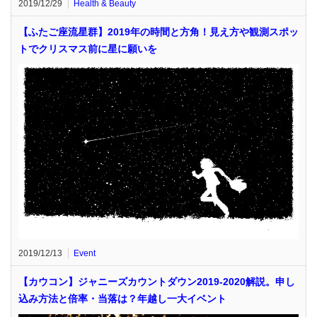
2019/12/29
Health & Beauty
【ふたご座流星群】2019年の時間と方角！見え方や観測スポッ
トでクリスマス前に星に願いを
2019/12/13
Event
【カウコン】ジャニーズカウントダウン2019-2020解説。申し
込み方法と倍率・当落は？年越し一大イベント