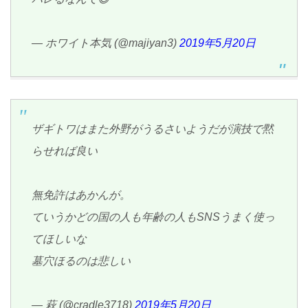
— ホワイト本気 (@majiyan3)
2019年5月20日
ザギトワはまた外野がうるさいようだが演技で黙
らせれば良い
無免許はあかんが。
ていうかどの国の人も年齢の人もSNSうまく使っ
てほしいな
墓穴ほるのは悲しい
— 萩 (@cradle3718)
2019年5月20日