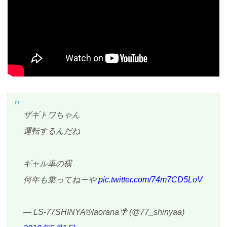
ザギトワちゃん
運転するんだね
ギャル車の横
何年も乗ってねーや
pic.twitter.com/74m7CD5LoV
— LS-77SHINYA®️Iaorana🌴 (@77_shinyaa)