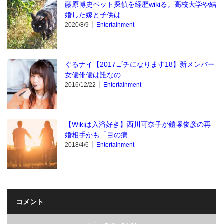
藤原博史ペット探偵を経歴wikiる。高校大学や結
婚した嫁と子供は…
2020/8/9
Entertainment
ぐるナイ【2017ゴチになります18】新メンバー
女優俳優は誰なの…
2016/12/22
Entertainment
【Wikiは入浴好き】西川可奈子が鎧塚俊彦の再
婚相手かも「目の病…
2018/4/6
Entertainment
コメント