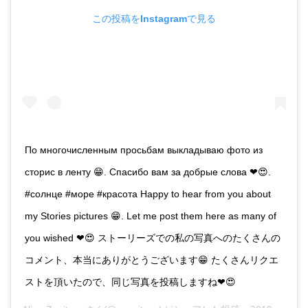
この投稿をInstagramで見る
По многочисленным просьбам выкладываю фото из
сторис в ленту 😁. Спасибо вам за добрые слова ❤😍.
#солнце #море #красота Happy to hear from you about
my Stories pictures 😁. Let me post them here as many of
you wished ❤😍 ストーリーズでの私の写真へのたくさんの
コメント、本当にありがとうございます😁 たくさんリクエ
ストを頂いたので、同じ写真を投稿しますね❤😍