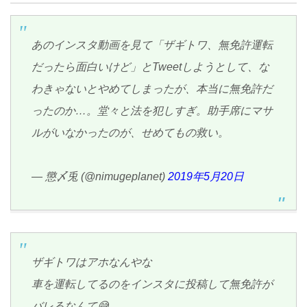
あのインスタ動画を見て「ザギトワ、無免許運転
だったら面白いけど」とTweetしようとして、な
わきゃないとやめてしまったが、本当に無免許だ
ったのか…。堂々と法を犯しすぎ。助手席にマサ
ルがいなかったのが、せめてもの救い。
— 懲〆兎 (@nimugeplanet)
2019年5月20日
ザギトワはアホなんやな
車を運転してるのをインスタに投稿して無免許が
バレるなんて😅