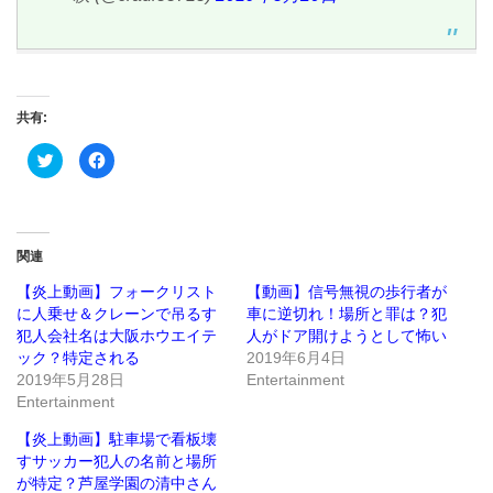
共有:
ク
Facebook
リ
で
ッ
共
ク
有
し
す
て
る
Twitter
に
で
は
関連
共
ク
有
リ
(新
ッ
【炎上動画】フォークリスト
【動画】信号無視の歩行者が
し
ク
に人乗せ＆クレーンで吊るす
車に逆切れ！場所と罪は？犯
い
し
ウ
て
犯人会社名は大阪ホウエイテ
人がドア開けようとして怖い
ィ
く
ン
だ
ック？特定される
2019年6月4日
ド
さ
2019年5月28日
Entertainment
ウ
い
で
(新
Entertainment
開
し
き
い
ま
ウ
【炎上動画】駐車場で看板壊
す)
ィ
ン
すサッカー犯人の名前と場所
ド
が特定？芦屋学園の清中さん
ウ