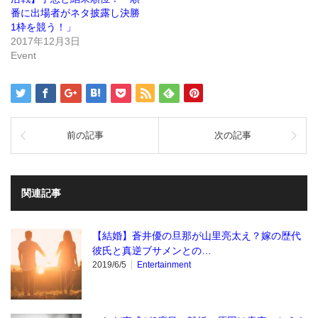
ド
番に出場者がネタ披露し決勝
ウ
で
1枠を競う！」
開
き
2017年12月3日
ま
Event
す)
前の記事
次の記事
関連記事
【結婚】蒼井優の旦那が山里亮太え？嫁の歴代
彼氏と真逆ブサメンとの…
2019/6/5
Entertainment