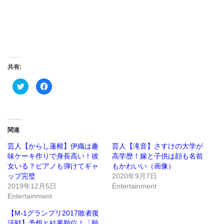
共有:
ク
Facebook
リ
で
ッ
共
ク
有
し
す
て
る
Twitter
に
で
は
関連
共
ク
有
リ
(新
ッ
芸人【からし蓮根】伊織は趣
芸人【滝音】さすけの大学が
し
ク
味ケーキ作りで身長高い！彼
高学歴！嫁と子供は顔も名前
い
し
ウ
て
女いる？ピアノも弾けてギャ
もかわいい（画像）
ィ
く
ン
だ
ップ完璧
2020年9月7日
ド
さ
2019年12月5日
Entertainment
ウ
い
で
(新
Entertainment
開
し
き
い
ま
ウ
【M-1グランプリ2017敗者復
す)
ィ
ン
活戦】予想と結果順位！「順