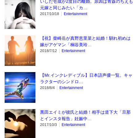
いしだ壱成が2度目の離婚。原因は青森のちえも
元嫁と同じみたい「カ…
2017/10/18
Entertainment
【祝】柴崎岳が真野恵里菜と結婚！馴れ初めは
嫁がアゲマン「桐谷美玲…
2018/7/12
Entertainment
【Mr.インクレディブル】日本語声優一覧。キャ
ラクターのシンドロ…
2018/8/4
Entertainment
黒田エイミが彼氏と結婚！相手は道下大「旦那
とインスタ報告」妊娠中…
2017/10/3
Entertainment