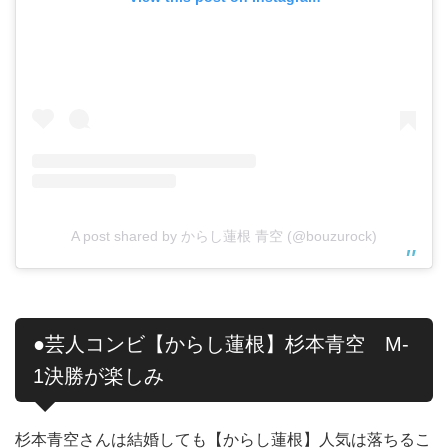
A post shared by からし蓮根 青空 (@bouzurock)
●芸人コンビ【からし蓮根】杉本青空 M-
1決勝が楽しみ
杉本青空さんは結婚しても【からし蓮根】人気は落ちるこ