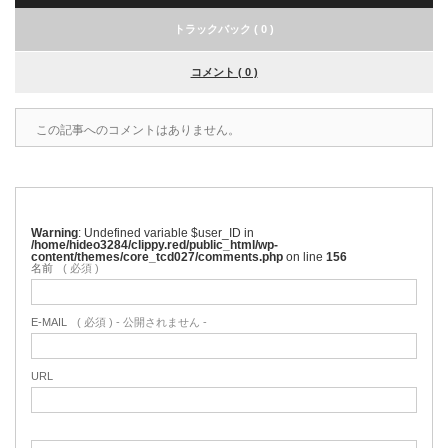
トラックバック ( 0 )
コメント ( 0 )
この記事へのコメントはありません。
Warning
: Undefined variable $user_ID in
/home/hideo3284/clippy.red/public_html/wp-
content/themes/core_tcd027/comments.php
on line
156
名前
( 必須 )
E-MAIL
( 必須 ) - 公開されません -
URL