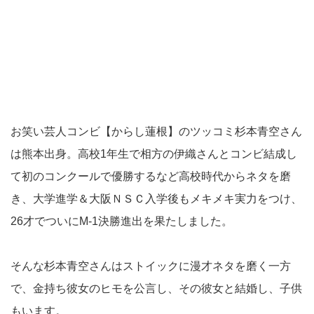
お笑い芸人コンビ【からし蓮根】のツッコミ杉本青空さん
は熊本出身。高校1年生で相方の伊織さんとコンビ結成し
て初のコンクールで優勝するなど高校時代からネタを磨
き、大学進学＆大阪ＮＳＣ入学後もメキメキ実力をつけ、
26才でついにM-1決勝進出を果たしました。
そんな杉本青空さんはストイックに漫才ネタを磨く一方
で、金持ち彼女のヒモを公言し、その彼女と結婚し、子供
もいます。