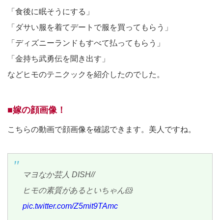
「食後に眠そうにする」
「ダサい服を着てデートで服を買ってもらう」
「ディズニーランドもすべて払ってもらう」
「金持ち武勇伝を聞き出す」
などヒモのテニクックを紹介したのでした。
■嫁の顔画像！
こちらの動画で顔画像を確認できます。美人ですね。
マヨなか芸人 DISH//
ヒモの素質があるといちゃん🐹
pic.twitter.com/Z5mit9TAmc