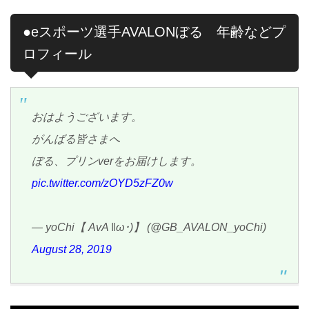
●eスポーツ選手AVALONぼる 年齢などプ
ロフィール
おはようございます。
がんばる皆さまへ
ぼる、プリンverをお届けします。
pic.twitter.com/zOYD5zFZ0w
— yoChi【 AvA ‖ω･)】 (@GB_AVALON_yoChi)
August 28, 2019