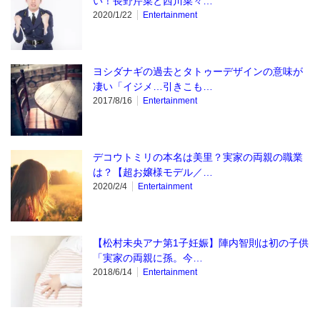
い！長野芹菜と西川菜々…
2020/1/22
Entertainment
ヨシダナギの過去とタトゥーデザインの意味が
凄い「イジメ…引きこも…
2017/8/16
Entertainment
デコウトミリの本名は美里？実家の両親の職業
は？【超お嬢様モデル／…
2020/2/4
Entertainment
【松村未央アナ第1子妊娠】陣内智則は初の子供
「実家の両親に孫。今…
2018/6/14
Entertainment