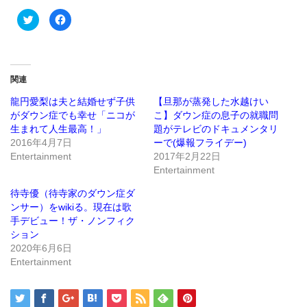
ク
Facebook
リ
で
ッ
共
ク
有
し
す
て
る
Twitter
に
で
は
関連
共
ク
有
リ
(新
ッ
龍円愛梨は夫と結婚せず子供
【旦那が蒸発した水越けい
し
ク
がダウン症でも幸せ「ニコが
こ】ダウン症の息子の就職問
い
し
ウ
て
生まれて人生最高！」
題がテレビのドキュメンタリ
ィ
く
ン
だ
2016年4月7日
ーで(爆報フライデー)
ド
さ
Entertainment
2017年2月22日
ウ
い
で
(新
Entertainment
開
し
き
い
ま
ウ
待寺優（待寺家のダウン症ダ
す)
ィ
ン
ンサー）をwikiる。現在は歌
ド
手デビュー！ザ・ノンフィク
ウ
で
ション
開
き
2020年6月6日
ま
Entertainment
す)