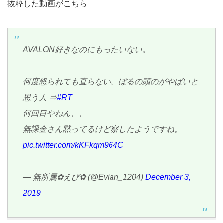
抜粋した動画がこちら
AVALON好きなのにもったいない。
何度怒られても直らない、ぼるの頭のがやばいと
思う人 ⇒
#RT
何回目やねん、、
無課金さん黙ってるけど察したようですね。
pic.twitter.com/kKFkqm964C
— 無所属✿えび✿ (@Evian_1204)
December 3,
2019