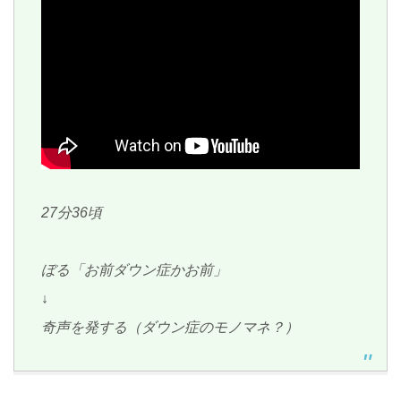
27分36頃
ぼる「お前ダウン症かお前」
↓
奇声を発する（ダウン症のモノマネ？）