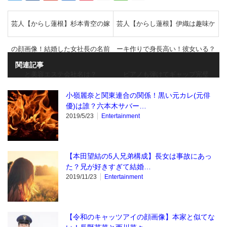
芸人【からし蓮根】杉本青空の嫁
芸人【からし蓮根】伊織は趣味ケ
の顔画像！結婚した女社長の名前
ーキ作りで身長高い！彼女いる？
関連記事
と美容エステ会社名は？
ピアノも弾けてギャップ完璧
小嶺麗奈と関東連合の関係！黒い元カレ(元俳
優)は誰？六本木サバー…
2019/5/23
Entertainment
【本田望結の5人兄弟構成】長女は事故にあっ
た？兄が好きすぎて結婚…
2019/11/23
Entertainment
【令和のキャッツアイの顔画像】本家と似てな