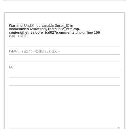
Warning
: Undefined variable $user_ID in
/home/hideo3284/clippy.red/public_html/wp-
content/themes/core_tcd027/comments.php
on line
156
名前
( 必須 )
E-MAIL
( 必須 ) - 公開されません -
URL