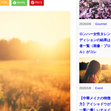
RSS
feedly
Pin it
2020/2/6
Gourmet
ロンハー女性タレン
ディションの結果は
者一覧（画像・プロ
ル）がコレ
2020/1/6
Event
【中華メイクの特徴
方】アイシャドウが
一重に優しいチャイ