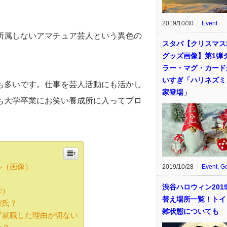
。
2019/10/30
Event
所属しないアマチュア芸人という異色の
スタバ【クリスマス2
グッズ画像】第1弾
ラー・マグ・カード
いすぎ「ハリネズミ
も多いです。仕事を芸人活動にも活かし
家登場」
も大学卒業にお笑い養成所に入ってプロ
。
ル（画像）
2019/10/28
Event
,
G
渋谷ハロウィン201
学）
替え場所一覧！トイ
彼氏？
雑状態についても
ず就職した理由が切ない