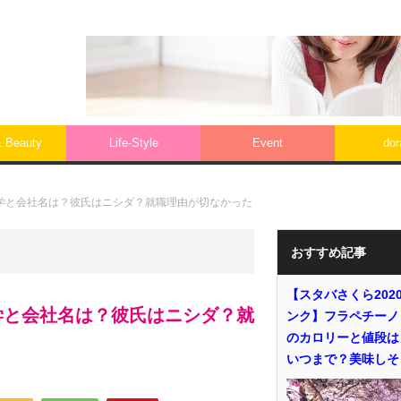
& Beauty
Life‐Style
Event
do
学と会社名は？彼氏はニシダ？就職理由が切なかった
おすすめ記事
【スタバさくら202
学と会社名は？彼氏はニシダ？就
ンク】フラペチーノ
のカロリーと値段は
いつまで？美味しそ