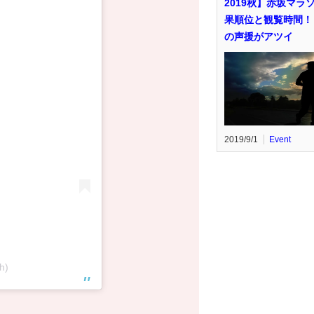
2019秋】赤坂マラ
果順位と観覧時間！
の声援がアツイ
2019/9/1
Event
h)