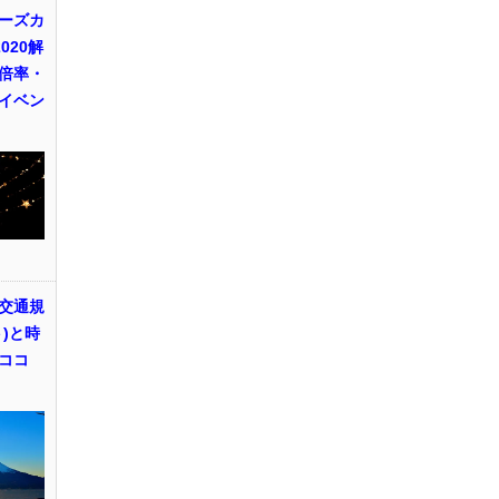
ーズカ
020解
倍率・
イベン
交通規
)と時
ココ