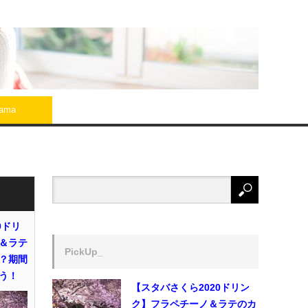
rama
0ドリ
＆ラテ
PickUp_
？期間
う！
【スタバさくら2020ドリン
ク】フラペチーノ＆ラテのカ