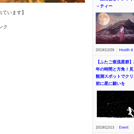
－ティー
れています】
ンク
2019/12/29
Health &
【ふたご座流星群】2
年の時間と方角！見
観測スポットでクリ
前に星に願いを
2019/12/13
Event