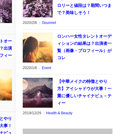
ロリーと値段は？期間いつま
で？美味しそう！
2020/2/6
Gourmet
ロンハー女性タレントオーデ
トオー
ィションの結果は？出演者一
？出演
覧（画像・プロフィール）が
フィー
コレ
2020/1/6
Event
【中華メイクの特徴とやり
方】アイシャドウが大事！一
重に優しいチャイナビュ－テ
ィー
2019/12/29
Health & Beauty
とやり
大事！
ナビュ