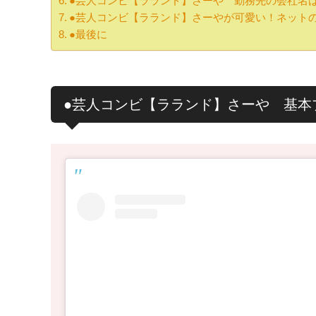
●芸人コンビ【ラランド】さーや 勤務先の会社名
●芸人コンビ【ラランド】さーやが可愛い！ネット
●最後に
●芸人コンビ【ラランド】さーや 基本