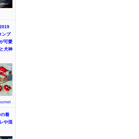
019
タンブ
が可愛
と犬神
ourmet
9の着
レや混