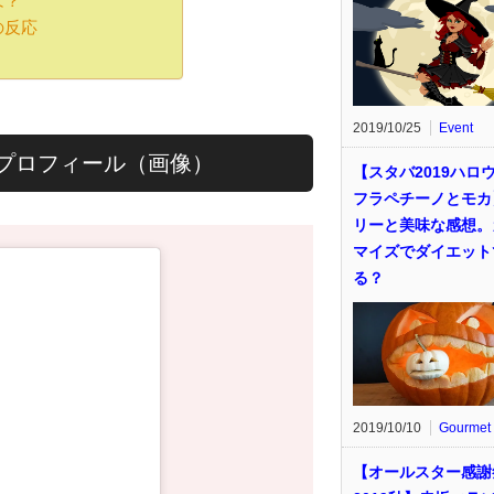
は？
の反応
2019/10/25
Event
プロフィール（画像）
【スタバ2019ハロ
フラペチーノとモカ
リーと美味な感想。
マイズでダイエット
る？
2019/10/10
Gourmet
【オールスター感謝