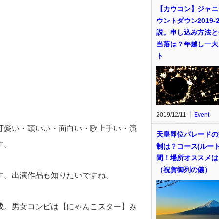
【カウコン】ジャニ
ウントダウン2019-2
説。申し込み方法と
当落は？年越し一大
ト
2019/12/11
Event
可愛い・頭いい・面白い・歌上手い・演
天皇即位パレードの
す。
制は？コース(ルート
間！場所オススメは
（祝賀御列の儀）
す。出演作品も知りたいですね。
成。男女コンビは【にゃんこスター】み