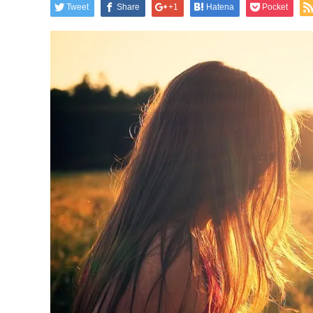
Tweet
Share
+1
Hatena
Pocket