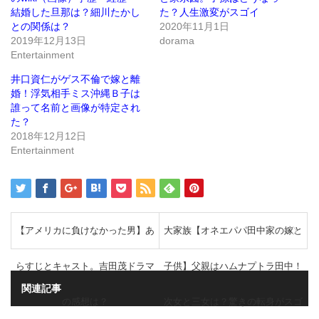
ウ
て
結婚した旦那は？細川たかし
た？人生激変がスゴイ
ィ
く
ン
だ
との関係は？
2020年11月1日
ド
さ
2019年12月13日
dorama
ウ
い
で
(新
Entertainment
開
し
き
い
ま
ウ
井口資仁がゲス不倫で嫁と離
す)
ィ
ン
婚！浮気相手ミス沖縄Ｂ子は
ド
誰って名前と画像が特定され
ウ
で
た？
開
き
2018年12月12日
ま
Entertainment
す)
【アメリカに負けなかった男】あ
大家族【オネエパパ田中家の嫁と
らすじとキャスト。吉田茂ドラマ
子供】父親はハムナプトラ田中！
関連記事
の感想は？
次女と三女は？驚きの転身がスゴ