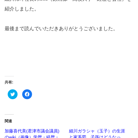
紹介しました。
最後まで読んでいただきありがとうございました。
共有:
ク
Facebook
リ
で
ッ
共
ク
有
し
す
て
る
Twitter
に
で
は
関連
共
ク
有
リ
(新
ッ
加藤喜代美(君津市議会議員)
細川ガラシャ（玉子）の生涯
し
ク
のwiki（画像）学歴・経歴・
と家系図。子孫はどうなっ
い
し