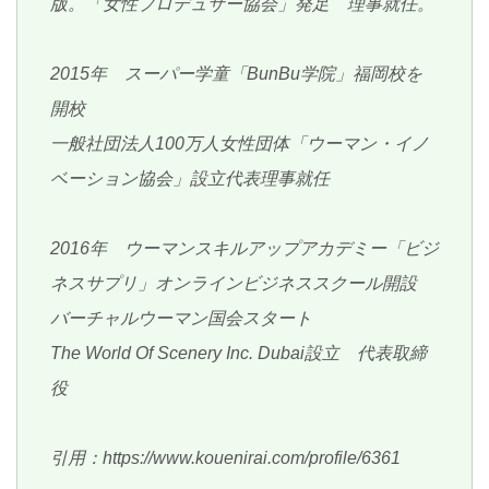
版。「女性プロデュサー協会」発足 理事就任。
2015年 スーパー学童「BunBu学院」福岡校を
開校
一般社団法人100万人女性団体「ウーマン・イノ
ベーション協会」設立代表理事就任
2016年 ウーマンスキルアップアカデミー「ビジ
ネスサプリ」オンラインビジネススクール開設
バーチャルウーマン国会スタート
The World Of Scenery Inc. Dubai設立 代表取締
役
引用：https://www.kouenirai.com/profile/6361