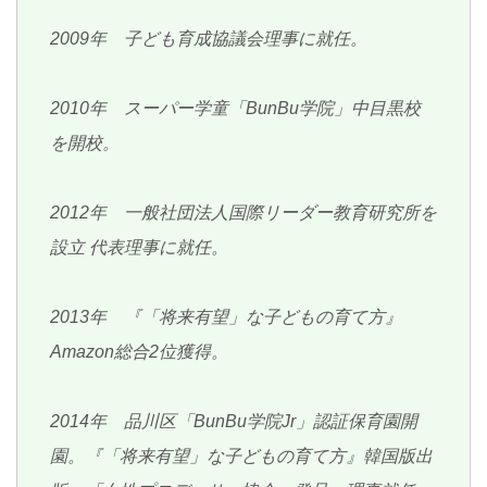
2009年 子ども育成協議会理事に就任。
2010年 スーパー学童「BunBu学院」中目黒校
を開校。
2012年 一般社団法人国際リーダー教育研究所を
設立 代表理事に就任。
2013年 『「将来有望」な子どもの育て方』
Amazon総合2位獲得。
2014年 品川区「BunBu学院Jr」認証保育園開
園。『「将来有望」な子どもの育て方』韓国版出