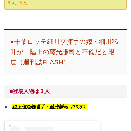
●まとめ
●千葉ロッテ細川亨捕手の嫁・細川稀
叶が、陸上の藤光謙司と不倫だと報
道（週刊誌FLASH）
■登場人物は３人
●
陸上短距離選手：藤光謙司（33才）