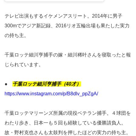
テレビ出演もするイケメンアスリート。2014年に男子
300mでアジア新記録、2016リオ五輪出場も果たした実力
の持ち主。
千葉ロッテ細川亨捕手の嫁・細川稀叶さんを寝取ったと報
じられています。
●
千葉ロッテ細川亨捕手（40才）
https://www.instagram.com/p/B8dlv_ppZgA/
千葉ロッテマリーンズ所属の現役ベテラン捕手。４球団を
わたり歩き、日本一も５回も経験している優勝請負人。
故・野村克也さんも太鼓判を押したほどの実力の持ち主。