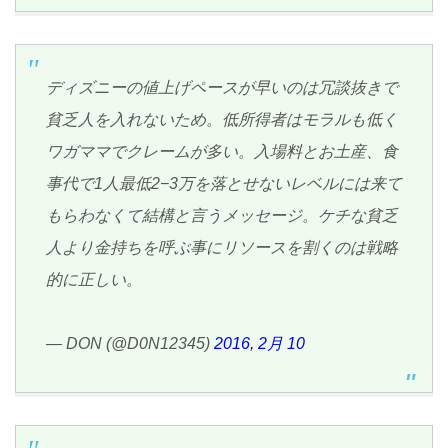
ディズニーの値上げペースが早いのは冗談抜きで
貧乏人を入れないため。低所得者はモラルも低く
ワガママでクレームが多い。入場料とお土産、食
事代で1人最低2−3万を落とせないレベルには来て
もらわなくて結構と言うメッセージ。ケチな貧乏
人より金持ちを呼ぶ事にリソースを割くのは戦略
的に正しい。
— DON (@D0N12345)
2016, 2月 10