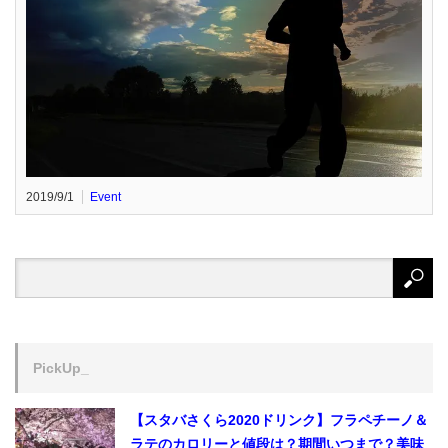
2019/9/1
Event
PickUp_
【スタバさくら2020ドリンク】フラペチーノ＆
ラテのカロリーと値段は？期間いつまで？美味