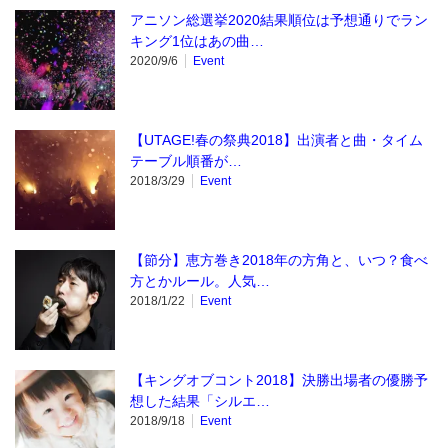
アニソン総選挙2020結果順位は予想通りでラン
キング1位はあの曲…
2020/9/6
Event
【UTAGE!春の祭典2018】出演者と曲・タイム
テーブル順番が…
2018/3/29
Event
【節分】恵方巻き2018年の方角と、いつ？食べ
方とかルール。人気…
2018/1/22
Event
【キングオブコント2018】決勝出場者の優勝予
想した結果「シルエ…
2018/9/18
Event