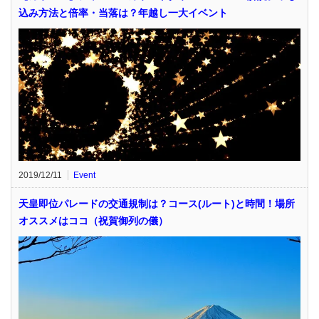
込み方法と倍率・当落は？年越し一大イベント
2019/12/11
Event
天皇即位パレードの交通規制は？コース(ルート)と時間！場所
オススメはココ（祝賀御列の儀）