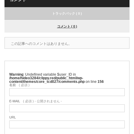
トラックバック ( 0 )
コメント ( 0 )
この記事へのコメントはありません。
Warning
: Undefined variable $user_ID in
/home/hideo3284/clippy.red/public_html/wp-
content/themes/core_tcd027/comments.php
on line
156
名前
( 必須 )
E-MAIL
( 必須 ) - 公開されません -
URL