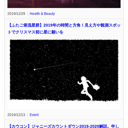
2019/12/29
Health & Beauty
【ふたご座流星群】2019年の時間と方角！見え方や観測スポッ
トでクリスマス前に星に願いを
2019/12/13
Event
【カウコン】ジャニーズカウントダウン2019-2020解説。申し