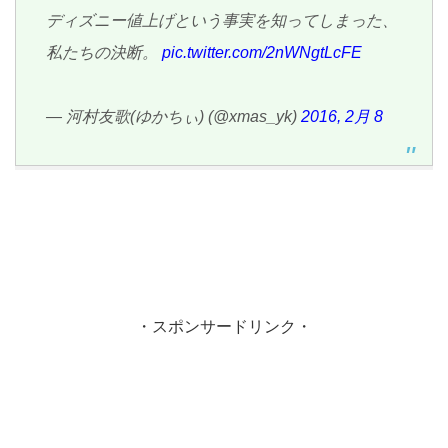
ディズニー値上げという事実を知ってしまった、
私たちの決断。
pic.twitter.com/2nWNgtLcFE
— 河村友歌(ゆかちぃ) (@xmas_yk)
2016, 2月 8
・スポンサードリンク・