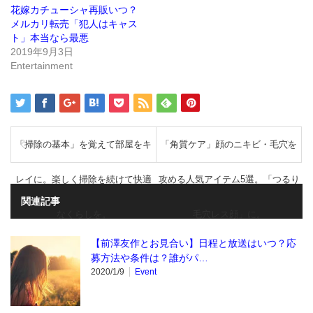
ま
ウ
花嫁カチューシャ再販いつ？
す)
ィ
ン
メルカリ転売「犯人はキャス
ド
ト」本当なら最悪
ウ
で
2019年9月3日
開
き
Entertainment
ま
す)
「掃除の基本」を覚えて部屋をキ
「角質ケア」顔のニキビ・毛穴を
レイに。楽しく掃除を続けて快適
攻める人気アイテム5選。「つるり
関連記事
なくらしを。
毛穴レス顔」に。
【前澤友作とお見合い】日程と放送はいつ？応
募方法や条件は？誰がパ…
2020/1/9
Event