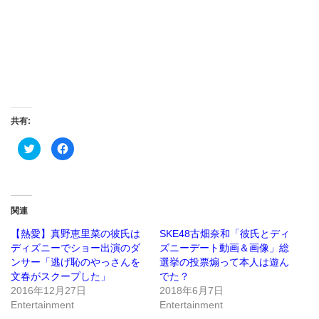
共有:
ク
Facebook
リ
で
ッ
共
ク
有
し
す
て
る
Twitter
に
で
は
関連
共
ク
有
リ
(新
ッ
【熱愛】真野恵里菜の彼氏は
SKE48古畑奈和「彼氏とディ
し
ク
ディズニーでショー出演のダ
ズニーデート動画＆画像」総
い
し
ウ
て
ンサー「逃げ恥のやっさんを
選挙の投票煽って本人は遊ん
ィ
く
ン
だ
文春がスクープした」
でた？
ド
さ
2016年12月27日
2018年6月7日
ウ
い
で
(新
Entertainment
Entertainment
開
し
き
い