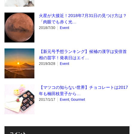
火星が大接近！2018年7月31日の見つけ方は？
「肉眼でも赤く光…
2018/7/30
Event
【新元号予想ランキング】候補の漢字は安倍首
相の苗字！発表日はエイ…
2019/3/28
Event
【マツコの知らない世界】チョコレートは2017
年も楠田枝里子から…
2017/1/17
Event
,
Gourmet
コメント