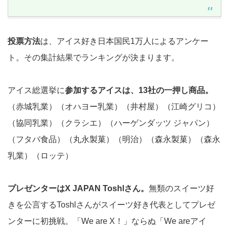
投票方法
は、アイス好き日本国民1万人によるアンケー
ト。その集計結果でランキングが決まります。
アイス総選挙に
参加するアイスは、13社の一押し商品。
（赤城乳業）（オハヨー乳業）（井村屋）（江崎グリコ）
（協同乳業）（クラシエ）（ハーゲンダッツ ジャパン）
（フタバ食品）（丸永製菓）（明治）（森永製菓）（森永
乳業）（ロッテ）
プレゼンターはX JAPAN Toshlさん。
無類のスイーツ好
きを公言するToshlさんがスイーツ好き代表としてプレゼ
ンターに初挑戦。「We are X！」ならぬ「We areアイ