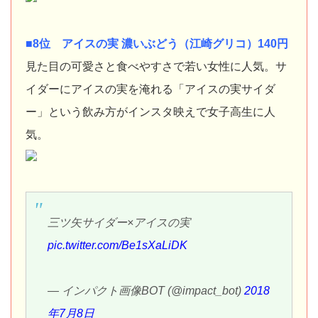
■8位 アイスの実 濃いぶどう（江崎グリコ）140円
見た目の可愛さと食べやすさで若い女性に人気。サ
イダーにアイスの実を淹れる「アイスの実サイダ
ー」という飲み方がインスタ映えで女子高生に人
気。
三ツ矢サイダー×アイスの実
pic.twitter.com/Be1sXaLiDK
— インパクト画像BOT (@impact_bot)
2018
年7月8日