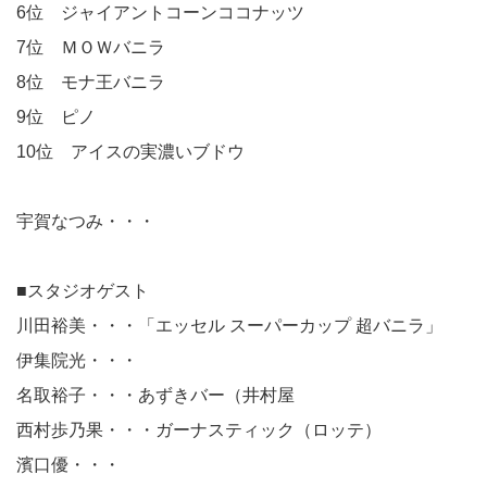
6位 ジャイアントコーンココナッツ
7位 ＭＯＷバニラ
8位 モナ王バニラ
9位 ピノ
10位 アイスの実濃いブドウ
宇賀なつみ・・・
■スタジオゲスト
川田裕美・・・「エッセル スーパーカップ 超バニラ」
伊集院光・・・
名取裕子・・・あずきバー（井村屋
西村歩乃果・・・ガーナスティック（ロッテ）
濱口優・・・