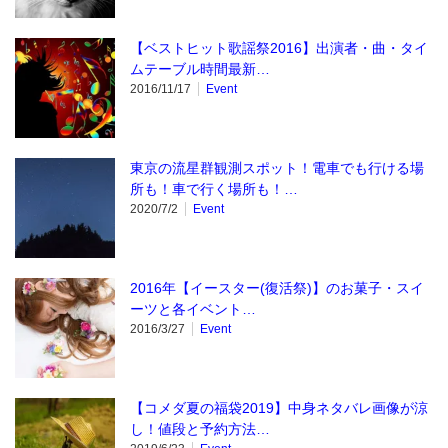
【ベストヒット歌謡祭2016】出演者・曲・タイ
ムテーブル時間最新…
2016/11/17
Event
東京の流星群観測スポット！電車でも行ける場
所も！車で行く場所も！…
2020/7/2
Event
2016年【イースター(復活祭)】のお菓子・スイ
ーツと各イベント…
2016/3/27
Event
【コメダ夏の福袋2019】中身ネタバレ画像が涼
し！値段と予約方法…