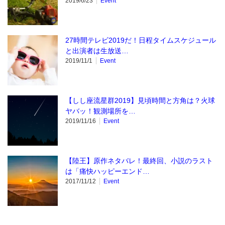
2019/6/23
Event
27時間テレビ2019だ！日程タイムスケジュール
と出演者は生放送…
2019/11/1
Event
【しし座流星群2019】見頃時間と方角は？火球
ヤバッ！観測場所を…
2019/11/16
Event
【陸王】原作ネタバレ！最終回、小説のラスト
は「痛快ハッピーエンド…
2017/11/12
Event