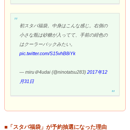
初スタバ福袋。中身はこんな感じ。右側の
小さな瓶は砂糖が入ってて、手前の紺色の
はクーラーバックみたい。
pic.twitter.com/S15vhB8iYk
— miru＠4udai (@ninotatsu283)
2017年12
月31日
■「スタバ福袋」が予約抽選になった理由