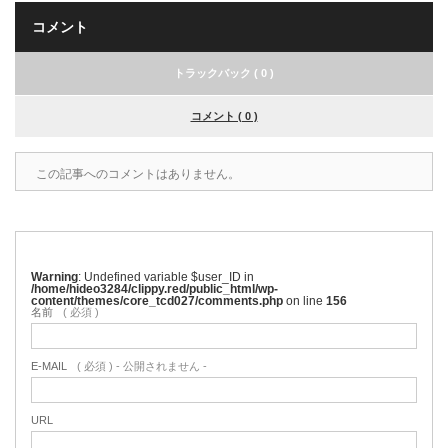
コメント
トラックバック ( 0 )
コメント ( 0 )
この記事へのコメントはありません。
Warning
: Undefined variable $user_ID in
/home/hideo3284/clippy.red/public_html/wp-
content/themes/core_tcd027/comments.php
on line
156
名前
( 必須 )
E-MAIL
( 必須 ) - 公開されません -
URL