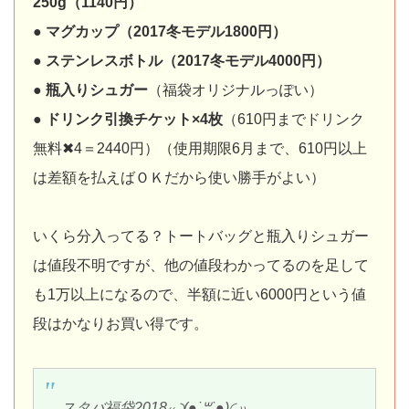
250g（1140円）
● マグカップ（2017冬モデル1800円）
● ステンレスボトル（2017冬モデル4000円）
● 瓶入りシュガー
（福袋オリジナルっぽい）
● ドリンク引換チケット×4枚
（610円までドリンク
無料✖4＝2440円）（使用期限6月まで、610円以上
は差額を払えばＯＫだから使い勝手がよい）
いくら分入ってる？トートバッグと瓶入りシュガー
は値段不明ですが、他の値段わかってるのを足して
も1万以上になるので、半額に近い6000円という値
段はかなりお買い得です。
スタバ福袋2018₍₍ ◝(●˙꒳˙●)◜ ₎₎