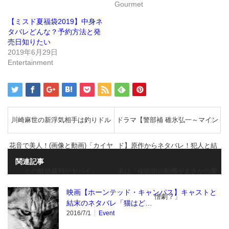
で
(新
Gourmet
開
し
き
い
ま
ウ
【ミスド夏福袋2019】中身ネ
す)
ィ
ン
タバレどんな？予約方法と発
ド
売日知りたい
ウ
で
2019年6月29日
開
き
Entertainment
ま
す)
川崎麻世の新浮気相手は釣りドル
ドラマ【警部補 碓氷弘一～マイン
花音で美人！(画像と動画)「カイヤ
ド】原作からネタバレ！犯人と結
関連記事
との離婚裁判がヤバイ」
末は「催眠術の動機がまさかの愛
映画【ホーンテッド・キャンパス】キャストと
憎劇？」
結末のネタバレ「猫はど…
2016/7/1
Event