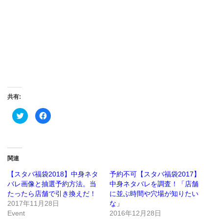
共有:
ク
Facebook
リ
で
ッ
共
ク
有
し
す
て
る
Twitter
に
で
は
関連
共
ク
有
リ
(新
ッ
【スタバ福袋2018】中身ネタ
予約不可【スタバ福袋2017】
し
ク
バレ画像と抽選予約方法。当
中身ネタバレを調査！「店舗
い
し
ウ
て
たったら店舗で引き換えだ！
に並ぶ時間や穴場が知りたい
ィ
く
ン
だ
2017年11月28日
な」
ド
さ
Event
2016年12月28日
ウ
い