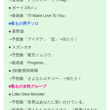
● ボーイズIIメン
➝発表曲「I’ll Make Love To You」
■歌もの男子ソロ
● 星野源
➝予想曲「アイデア」「恋」➝当たり！
● スガシカオ
➝予想曲「夜空ノムコウ」
➝発表曲「Progress」
● (俳優)菅田将暉
➝予想曲「さよならエナジー」➝当たり！
■歌もの女性グループ
● Little Glee Monster
➝予想曲「世界はあなたに笑いかけている」
➝発表曲「恋人たちのクリスマス」「世界はあなた