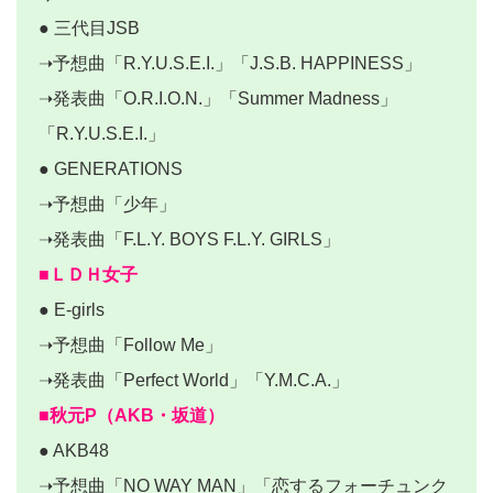
● 三代目JSB
➝予想曲「R.Y.U.S.E.I.」「J.S.B. HAPPINESS」
➝発表曲「O.R.I.O.N.」「Summer Madness」
「R.Y.U.S.E.I.」
● GENERATIONS
➝予想曲「少年」
➝発表曲「F.L.Y. BOYS F.L.Y. GIRLS」
■ＬＤＨ女子
● E-girls
➝予想曲「Follow Me」
➝発表曲「Perfect World」「Y.M.C.A.」
■秋元P（AKB・坂道）
● AKB48
➝予想曲「NO WAY MAN」「恋するフォーチュンク