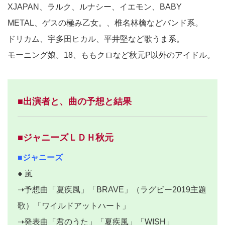
XJAPAN、ラルク、ルナシー、イエモン、BABY
METAL、ゲスの極み乙女。、椎名林檎などバンド系。
ドリカム、宇多田ヒカル、平井堅など歌うま系。
モーニング娘。18、ももクロなど秋元P以外のアイドル。
■出演者と、曲の予想と結果
■ジャニーズＬＤＨ秋元
■ジャニーズ
● 嵐
➝予想曲「夏疾風」「BRAVE」（ラグビー2019主題
歌）「ワイルドアットハート」
➝発表曲「君のうた」「夏疾風」「WISH」