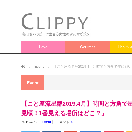
Love
Gourmet
Health 
ホーム
Event
【こと座流星群2019.4月】時間と方角で星に
Event
【こと座流星群2019.4月】時間と方角
見頃！1番見える場所はどこ？」
2019/4/22
Event
コメント:
0