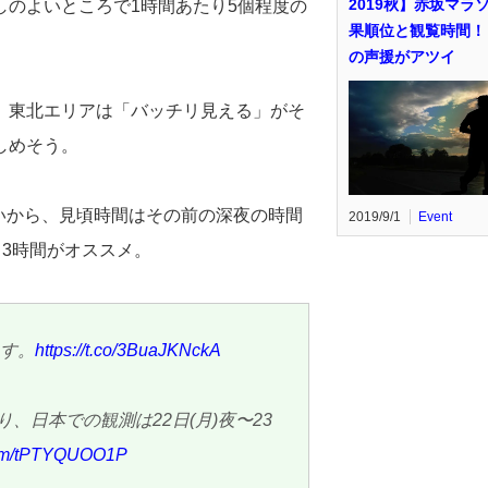
2019秋】赤坂マラ
のよいところで1時間あたり5個程度の
果順位と観覧時間！
の声援がアツイ
、東北エリアは「バッチリ見える」がそ
しめそう。
ないから、見頃時間はその前の深夜の時間
2019/9/1
Event
2～3時間がオススメ。
ます。
https://t.co/3BuaJKNckA
り、日本での観測は22日(月)夜〜23
.com/tPTYQUOO1P