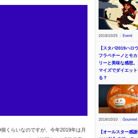
2019/10/25
Event
【スタバ2019ハロ
フラペチーノとモカ
リーと美味な感想。
マイズでダイエット
る？
2019/10/10
Gourmet
個くらいなのですが、今年2019年は月
【オールスター感謝