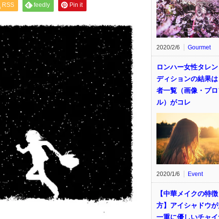
RSS
feedly
Pin it
2020/2/6
Gourmet
ロンハー女性タレン
ディションの結果は
者一覧（画像・プロ
ル）がコレ
2020/1/6
Event
【中華メイクの特徴
方】アイシャドウが
一重に優しいチャイ