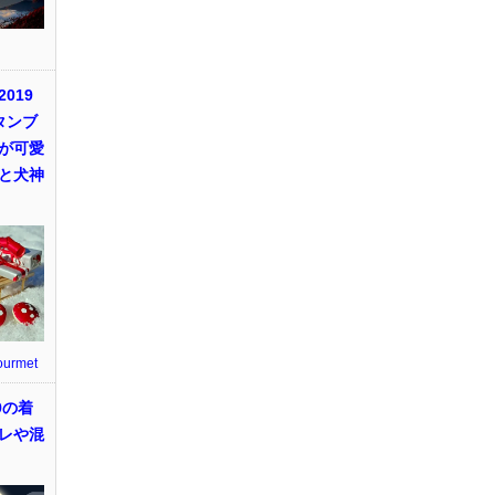
019
タンブ
が可愛
と犬神
ourmet
9の着
レや混