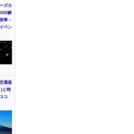
ーズカ
020解
倍率・
イベン
交通規
)と時
ココ