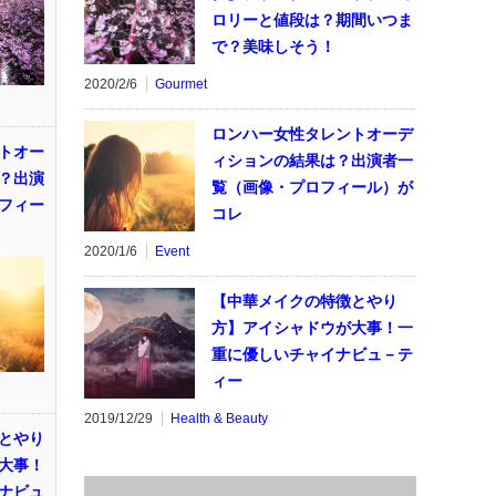
ロリーと値段は？期間いつま
で？美味しそう！
2020/2/6
Gourmet
ロンハー女性タレントオーデ
トオー
ィションの結果は？出演者一
？出演
覧（画像・プロフィール）が
フィー
コレ
2020/1/6
Event
【中華メイクの特徴とやり
方】アイシャドウが大事！一
重に優しいチャイナビュ－テ
ィー
2019/12/29
Health & Beauty
とやり
大事！
ナビュ