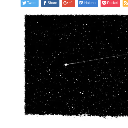
Tweet
Share
+1
Hatena
Pocket