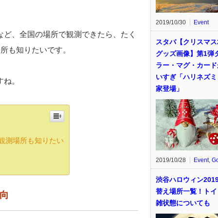
2019/10/30
Event
など、全国の場所で観測できたら、たく
スタバ【クリスマス2
場所も知りたいです。
グッズ画像】第1弾
ラー・マグ・カード
いすぎ「ハリネズミ
すね。
家登場」
？観測場所も知りたい
2019/10/28
Event
,
G
渋谷ハロウィン201
替え場所一覧！トイ
方向
雑状態についても