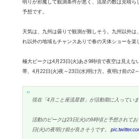
明りが邪魔して観測条件が悪く、流星の数は見晴らし
予想です。
天気は、九州は曇りで観測が難しそう。九州以外は
れ以外の地域もチャンスありで春の天体ショーを楽
極大ピークは4月23日(火)あさ9時頃で夜空は見え
帯、4月22日(火)夜～23日(水)明け方。夜明け前の
現在「4月こと座流星群」が活動期に入ってい
活動のピークは23日(火)の9時頃と予想されてお
日(火)の夜明け前が良さそうです。
pic.twitter