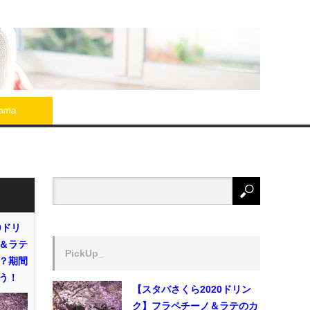
rama
0ドリ
＆ラテ
PickUp_
？期間
う！
【スタバさくら2020ドリン
ク】フラペチーノ＆ラテのカ