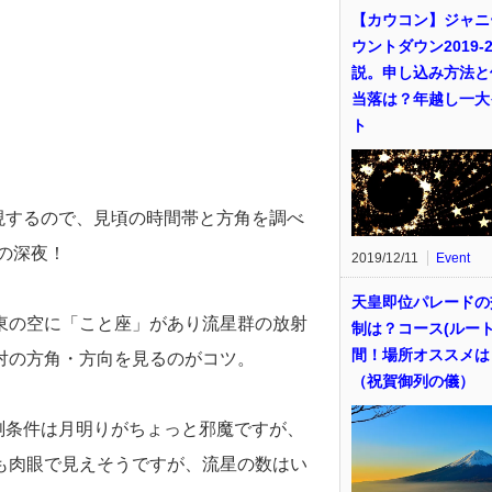
【カウコン】ジャニ
ウントダウン2019-2
説。申し込み方法と
当落は？年越し一大
ト
出現するので、見頃の時間帯と方角を調べ
の深夜！
2019/12/11
Event
天皇即位パレードの
東の空に「こと座」があり流星群の放射
制は？コース(ルート
間！場所オススメは
対の方角・方向を見るのがコツ。
（祝賀御列の儀）
観測条件は月明りがちょっと邪魔ですが、
も肉眼で見えそうですが、流星の数はい