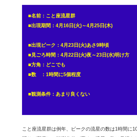
■名前：こと座流星群
■出現期間：4月16日(火)～4月25日(木)
■出現ピーク：4月23日(火)あさ9時頃
■見ごろ時間：4月22日(火)夜～23日(水)明け方
■方角：どこでも
■数 ：1時間に5個程度
■観測条件：あまり良くない
こと座流星群は例年、ピークの流星の数は1時間に10