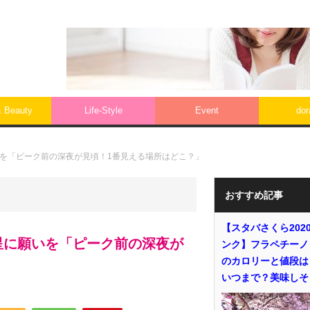
& Beauty
Life‐Style
Event
do
願いを「ピーク前の深夜が見頃！1番見える場所はどこ？」
おすすめ記事
【スタバさくら202
で星に願いを「ピーク前の深夜が
ンク】フラペチーノ
のカロリーと値段は
いつまで？美味しそ