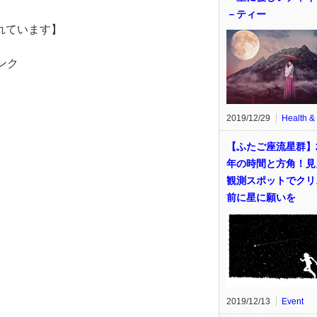
－ティー
れています】
ンク
2019/12/29
Health &
【ふたご座流星群】2
年の時間と方角！見
観測スポットでクリ
前に星に願いを
2019/12/13
Event