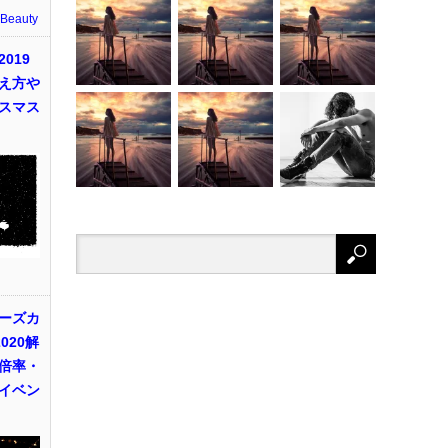
 Beauty
019
え方や
スマス
ーズカ
020解
倍率・
イベン