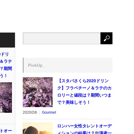
0ドリ
＆ラテ
PickUp_
？期間
う！
【スタバさくら2020ドリン
ク】フラペチーノ＆ラテのカ
ロリーと値段は？期間いつま
で？美味しそう！
2020/2/6
Gourmet
ロンハー女性タレントオーデ
トオー
ィションの結果は？出演者一