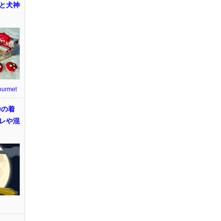
と犬神
ourmet
9の着
レや混