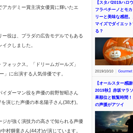
【スタバ2019ハロ
でアカデミー賞主演女優賞に輝いたエ
フラペチーノとモカ
リーと美味な感想。
マイズでダイエット
る？
リー役は、プラダの広告モデルでもある
レイクしました。
・フォックス。「ドリームガールズ」
2019/10/10
Gourmet
ニー」に出演する人気俳優です。
【オールスター感謝
2019秋】赤坂マラ
パイダーマン役を声優の前野智昭さん
果順位と観覧時間！
を演じた声優の本名陽子さん(38才)。
の声援がアツイ
ージが強く演技力の高さで知られる声優
中村獅童さん(44才)が演じています。