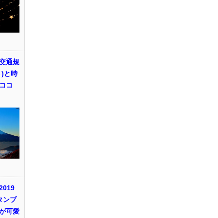
交通規
)と時
ココ
019
タンブ
が可愛