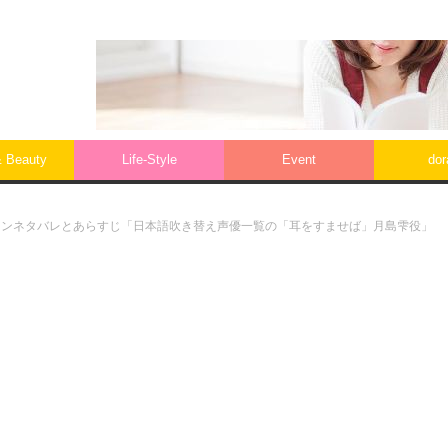
& Beauty
Life‐Style
Event
do
ェンネタバレとあらすじ「日本語吹き替え声優一覧の「耳をすませば」月島雫役」