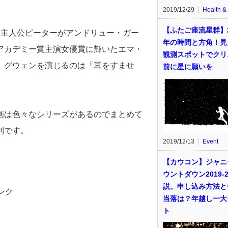
2019/12/29
Health &
【ふたご座流星群】2
、主人公ピーターがアンドリュー・ガー
年の時間と方角！見
アカデミー賞主演女優賞に輝いたエマ・
観測スポットでクリ
、グウェンを演じるのは「耳をすませ
前に星に願いを
画は色々なシリーズがあるのでまとめて
利です。
2019/12/13
Event
【カウコン】ジャニ
ウントダウン2019-2
説。申し込み方法と
ンク
当落は？年越し一大
ト