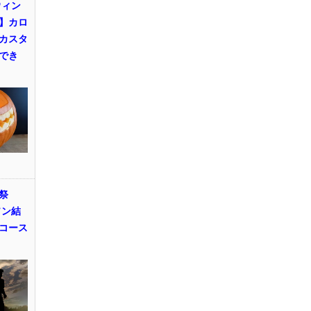
ウィン
】カロ
カスタ
でき
祭
ソン結
コース