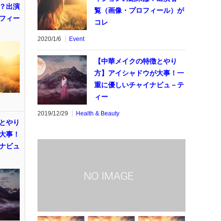
？出演
覧（画像・プロフィール）が
フィー
コレ
2020/1/6
Event
【中華メイクの特徴とやり
方】アイシャドウが大事！一
重に優しいチャイナビュ－テ
ィー
2019/12/29
Health & Beauty
とやり
大事！
ナビュ