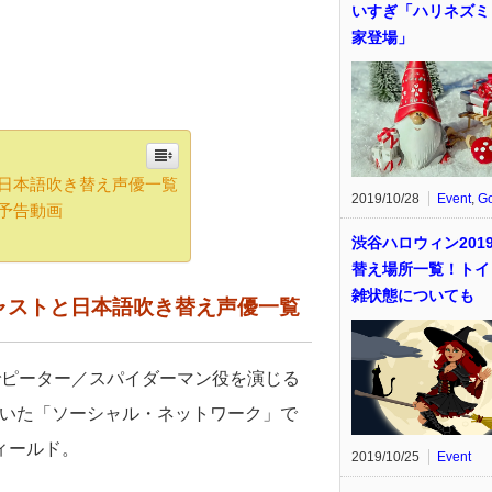
いすぎ「ハリネズミ
家登場」
と日本語吹き替え声優一覧
2019/10/28
Event
,
G
予告動画
渋谷ハロウィン201
替え場所一覧！トイ
雑状態についても
ャストと日本語吹き替え声優一覧
でピーター／スパイダーマン役を演じる
を描いた「ソーシャル・ネットワーク」で
ィールド。
2019/10/25
Event