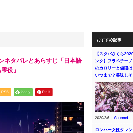
おすすめ記事
【スタバさくら202
ンネタバレとあらすじ「日本語
ンク】フラペチーノ
のカロリーと値段は
島雫役」
いつまで？美味しそ
RSS
feedly
Pin it
2020/2/6
Gourmet
ロンハー女性タレン