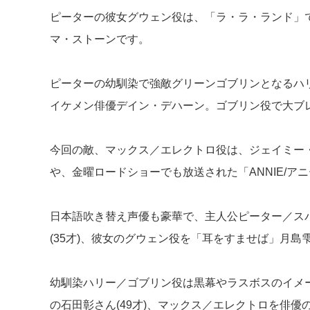
ピーターの彼女グウェン役は、「ラ・ラ・ランド」
マ・ストーンです。
ピーターの幼馴染で強敵グリーンゴブリンとなるハ
イケメン俳優デイン・デハーン。ゴブリン役で大ブ
今回の敵、マックス／エレクトロ役は、ジェイミー
や、金曜ロードショーでも放送された「ANNIE/ア
日本語吹き替え声優も豪華で、主人公ピーター／ス
(35才)、彼女のグウェン役を「耳をすませば」月島雫
幼馴染ハリー／ゴブリン役は黒幕やラスボスのイメ
の石田彰さん(49才)、マックス／エレクトロを俳優の