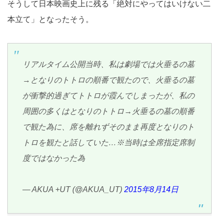
そうして日本映画史上に残る「絶対にやってはいけない二
本立て」となったそう。
リアルタイム公開当時、私は劇場では火垂るの墓
→となりのトトロの順番で観たので、火垂るの墓
が衝撃的過ぎてトトロが霞んでしまったが、私の
周囲の多くはとなりのトトロ→火垂るの墓の順番
で観た為に、席を離れずそのまま再度となりのト
トロを観たと話していた…※当時は全席指定席制
度ではなかった為
— AKUA +UT (@AKUA_UT)
2015年8月14日