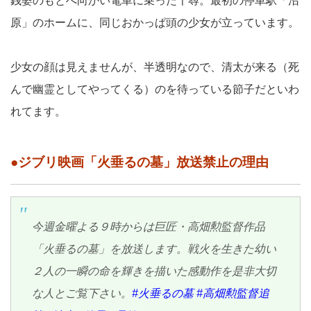
銭婆のもとへ向かい電車に乗った千尋。最初の停車駅「沼
原」のホームに、同じおかっぱ頭の少女が立っています。
少女の顔は見えませんが、半透明なので、清太が来る（死
んで幽霊としてやってくる）のを待っている節子だといわ
れてます。
●ジブリ映画「火垂るの墓」放送禁止の理由
今週金曜よる９時からは巨匠・高畑勲監督作品
「火垂るの墓」を放送します。戦火を生きた幼い
２人の一瞬の命を輝きを描いた感動作を是非大切
な人とご覧下さい。
#火垂るの墓
#高畑勲監督追