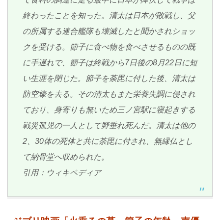
終わったことを知った。清太は日本が敗戦し、父
の所属する連合艦隊も壊滅したと聞かされショッ
クを受ける。節子に食べ物を食べさせるものの既
に手遅れで、節子は終戦から7日後の8月22日に短
い生涯を閉じた。節子を荼毘に付した後、清太は
防空壕を去る。その清太もまた栄養失調に侵され
ており、身寄りも無いため三ノ宮駅に寝起きする
戦災孤児の一人として野垂れ死んだ。清太は他の
2、30体の死体と共に荼毘に付され、無縁仏とし
て納骨堂へ収められた。
引用：ウィキペディア