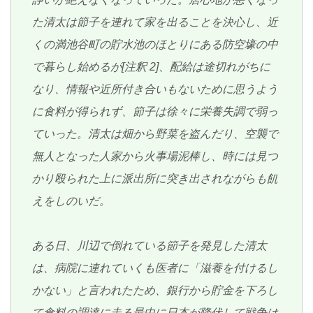
た清太は節子を連れて家を出ることを決心し、近
くの満池谷町の貯水池のほとりにある防空壕の中
で暮らし始めるが[注釈 2]、配給は途切れがちに
なり、情報や近所付き合いもないために思うよう
に食料が得られず、節子は徐々に栄養失調で弱っ
ていった。清太は畑から野菜を盗んだり、空襲で
無人となった人家から火事場泥棒し、時には見つ
かり殴られた上に派出所に突き出されながらも飢
えをしのいだ。
ある日、川辺で倒れている節子を発見した清太
は、病院に連れていくも医者に「滋養を付けるし
かない」と言われたため、銀行から貯金を下ろし
て食料の調達に走る最中に日本が降伏して戦争は