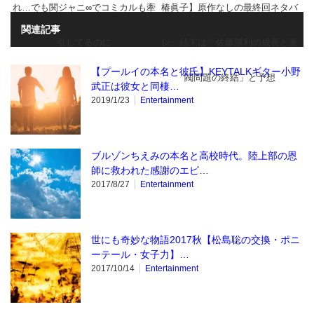
れ…でも関ジャニ∞でコミカルも牽
椿眞子】原作なしの最終回ネタバ
関連記事
引してるのに
レ。結末は「佐藤勝利の成長と派
【プールイの本名と彼氏】KEYTALKギター小野
閥問題の終結」と予想
武正は彼女と同棲…
2019/1/23
Entertainment
ブルゾンちえみの本名と高校時代。陸上部の恩
師に救われた感謝のエピ…
2017/8/27
Entertainment
世にも奇妙な物語2017秋【松島聡の交換・ポニ
ーテール・女子力】…
2017/10/14
Entertainment