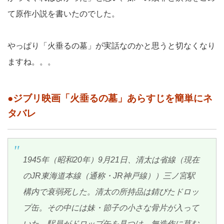
て原作小説を書いたのでした。
やっぱり「火垂るの墓」が実話なのかと思うと切なくなり
ますね。。。
●ジブリ映画「火垂るの墓」あらすじを簡単にネ
タバレ
1945年（昭和20年）9月21日、清太は省線（現在
のJR東海道本線（通称・JR神戸線））三ノ宮駅
構内で衰弱死した。清太の所持品は錆びたドロッ
プ缶。その中には妹・節子の小さな骨片が入って
いた。駅員がドロップ缶を見つけ、無造作に草む