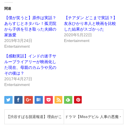
Twitter
に
で
は
関連
共
ク
有
リ
(新
ッ
【僕が笑うと】原作は実話？
【チアダン どこまで実話？】
し
ク
あらすじとネタバレ！孤児院
友永ひかり本人と映画を比較
い
し
ウ
て
から子供を引き取った夫婦の
した結果がスゴかった
ィ
く
ン
だ
家族愛
2020年5月22日
ド
さ
2019年3月24日
Entertainment
ウ
い
で
(新
Entertainment
開
し
き
い
ま
ウ
【感動実話】インドの迷子サ
す)
ィ
ン
ルーブライアリーが映画化し
ド
た現在、母親のカムラや兄の
ウ
で
その後は？
開
き
2017年4月27日
ま
Entertainment
す)
【渋谷すばる脱退報道】理由がこ
ドラマ【Missデビル 人事の悪魔・