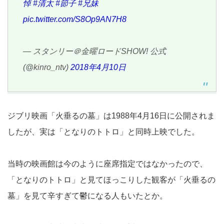
悼
#清太
#節子
#兄妹
pic.twitter.com/S8Op9AN7H8
— スタンリー＠金曜ロードSHOW! 公式
(@kinro_ntv)
2018年4月10日
ジブリ映画「火垂るの墓」は1988年4月16日に公開されま
したが、実は「となりのトトロ」と同時上映でした。
当時の映画館は今のように座席指定ではなかったので、
「となりのトトロ」と見てほっこりした観客が「火垂るの
墓」を見て辛すぎて鬱になる人もいたとか。