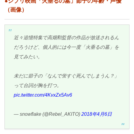
●ジブリ映画「火垂るの墓」節子の年齢・声優
（画像）
近々追憶特集で高畑勲監督の作品が放送されるん
だろうけど、個人的には今一度「火垂るの墓」を
見てみたい。
未だに節子の「なんで蛍すぐ死んでしまうん？」
って台詞が胸を打つ。
pic.twitter.com/4KvxZx5Av6
— snowflake (@Rebel_AKITO)
2018年4月6日