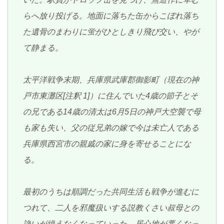
らへ放り投げる。地面に落ちた缶からこぼれ落ち
た遺骨のまわりに蛍がひとしきり飛び交い、やが
て静まる。
太平洋戦争末期、兵庫県武庫郡御影町（現在の神
戸市東灘区[注釈 1]）に住んでいた4歳の節子とそ
の兄である14歳の清太は6月5日の神戸大空襲で母
も家も失い、父の従兄弟の嫁で今は未亡人である
兵庫県西宮市の親戚の家に身を寄せることにな
る。
最初のうちは順調だった共同生活も戦争が進むに
つれて、二人を邪魔扱いする説教くさい叔母との
諍いが絶えなくなっていった。居心地が悪くなっ