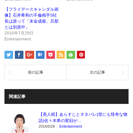
ま
ウ
す)
ィ
ン
【フライデースキャンダル画
ド
像】石井希和の不倫相手S社
ウ
で
長は誰って「末金成俊。旦那
開
き
とは別居中」
ま
2016年7月29日
す)
Entertainment
前の記事
次の記事
関連記事
【美人税】あらすじとネタバレ(世にも怪奇な物
語)佐々木希の変顔が…
2016/5/28
Entertainment