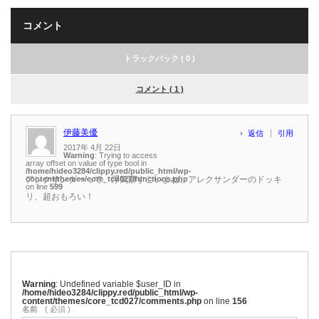
コメント
トラックバック ( 0 )
コメント ( 1 )
伊藤美優
返信
引用
2017年 4月 22日
Warning
: Trying to access
array offset on value of type bool in
/home/hideo3284/clippy.red/public_html/wp-
content/themes/core_tcd027/functions.php
アレクサンダーって、浮気癖すごいよね。アレクサンダーのドッキ
on line
599
リ、超おもろい！
Warning
: Undefined variable $user_ID in
/home/hideo3284/clippy.red/public_html/wp-
content/themes/core_tcd027/comments.php
on line
156
名前
( 必須 )