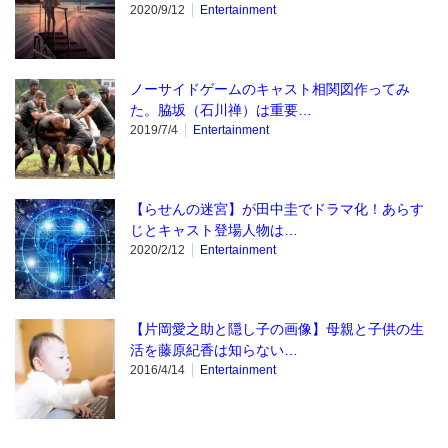
2020/9/12
Entertainment
ノーサイドゲームのキャスト相関図作ってみ
た。脇坂（石川禅）は重要…
2019/7/4
Entertainment
【らせんの迷宮】が田中圭でドラマ化！あらす
じとキャスト登場人物は…
2020/2/12
Entertainment
【片岡愛之助と隠し子の画像】母親と子供の生
活を藤原紀香は知らない…
2016/4/14
Entertainment