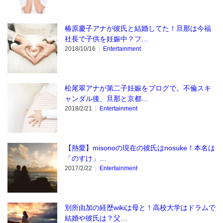
椿原慶子アナが彼氏と結婚してた！旦那は今福
社長で子供を妊娠中？フ…
2018/10/16
Entertainment
松尾翠アナが第二子妊娠をブログで。不倫スキ
ャンダル後、旦那と京都…
2018/2/21
Entertainment
【熱愛】misonoの現在の彼氏はnosuke！本名は
「のすけ」…
2017/2/22
Entertainment
別所由加の経歴wikiは母と！高校大学はドラムで
結婚や彼氏は？父…