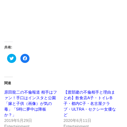
共有:
ク
Facebook
リ
で
ッ
共
ク
有
し
す
て
る
Twitter
に
で
は
関連
共
ク
有
リ
(新
ッ
原田龍二の不倫報道 相手はフ
【渡部建の不倫相手と理由ま
し
ク
ァン！手口はインスタと公園
とめ】飲食店A子・トイレB
い
し
ウ
て
「嫁と子供（画像）が気の
子・都内C子・名古屋クラ
ィ
く
ン
だ
毒」「5時に夢中は降板
ブ・ULTRA・セクシー女優な
ド
さ
か？」
ど
ウ
い
で
(新
2019年5月29日
2020年6月11日
開
し
き
い
Entertainment
Entertainment