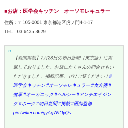
■お店：医学会キッチン オーソモレキュラー
住所：〒105-0001 東京都港区虎ノ門4-1-17
TEL 03-6435-8629
【新聞掲載】7月28日の朝日新聞（東京版）に掲
載しておりました。お店にたくさんの問合せもい
ただきました。掲載記事、ぜひご覧ください！
#
医学会キッチン
#オーソモレキュラー
#食方箋
#
健康
#オーガニック
#ヘルシー
#アンチエイジン
グ
#ポーク
#朝日新聞
#掲載
#医師監修
pic.twitter.com/gyAg7NOyQs