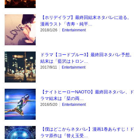
【ホリデイラブ】最終回結末ネタバレに迫る。
漫画ラスト「杏寿・純平…
2018/1/26
Entertainment
ドラマ【コードブルー3】最終回ネタバレ予想。
結末は「藍沢はトロン…
2017/9/11
Entertainment
【ナイトヒーローNAOTO】最終回ネタバレ、ド
ラマ結末は「栞の両…
2016/5/20
Entertainment
【僕はどこからネタバレ】漫画1巻あらすじ！ド
ラマ原作は『替え玉受…