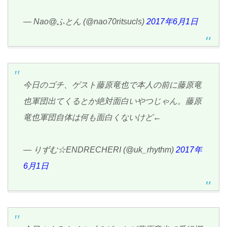
— Nao@ふとん (@nao70ritsucls)
2017年6月1日
今日のゴチ、ゲスト藤原竜也で本人の前に藤原竜
也軍団出てくるとか絶対面白いやつじゃん。藤原
竜也軍団自体は何も面白くないけど←
— りずむ☆ENDRECHERI (@uk_rhythm)
2017年
6月1日