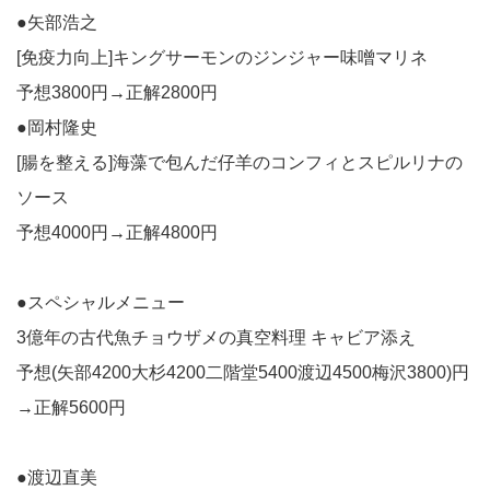
●矢部浩之
[免疫力向上]キングサーモンのジンジャー味噌マリネ
予想3800円→正解2800円
●岡村隆史
[腸を整える]海藻で包んだ仔羊のコンフィとスピルリナの
ソース
予想4000円→正解4800円
●スペシャルメニュー
3億年の古代魚チョウザメの真空料理 キャビア添え
予想(矢部4200大杉4200二階堂5400渡辺4500梅沢3800)円
→正解5600円
●渡辺直美