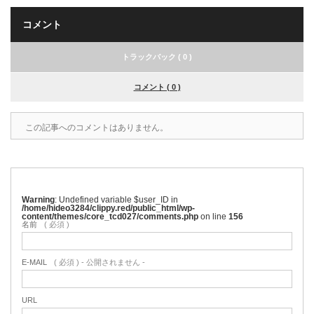
コメント
トラックバック ( 0 )
コメント ( 0 )
この記事へのコメントはありません。
Warning
: Undefined variable $user_ID in
/home/hideo3284/clippy.red/public_html/wp-
content/themes/core_tcd027/comments.php
on line
156
名前
( 必須 )
E-MAIL
( 必須 ) - 公開されません -
URL