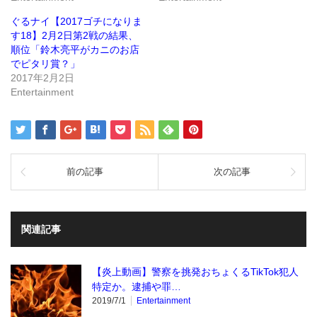
開
し
き
い
ま
ウ
ぐるナイ【2017ゴチになりま
す)
ィ
ン
す18】2月2日第2戦の結果、
ド
順位「鈴木亮平がカニのお店
ウ
で
でピタリ賞？」
開
き
2017年2月2日
ま
Entertainment
す)
前の記事
次の記事
関連記事
【炎上動画】警察を挑発おちょくるTikTok犯人
特定か。逮捕や罪…
2019/7/1
Entertainment