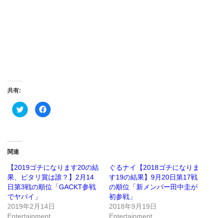
共有:
ク
Facebook
リ
で
ッ
共
ク
有
し
す
て
る
Twitter
に
で
は
関連
共
ク
有
リ
(新
ッ
【2019ゴチになります20の結
ぐるナイ【2018ゴチになりま
し
ク
果、ピタリ賞は誰？】2月14
す19の結果】9月20日第17戦
い
し
ウ
て
日第3戦の順位「GACKT参戦
の順位「新メンバー田中圭が
ィ
く
ン
だ
でヤバイ」
初参戦」
ド
さ
2019年2月14日
2018年9月19日
ウ
い
で
(新
Entertainment
Entertainment