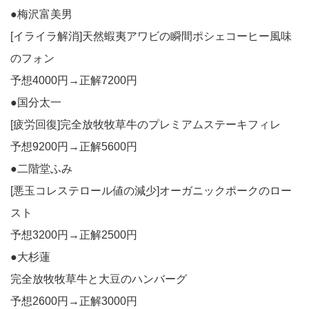
●梅沢富美男
[イライラ解消]天然蝦夷アワビの瞬間ポシェコーヒー風味
のフォン
予想4000円→正解7200円
●国分太一
[疲労回復]完全放牧牧草牛のプレミアムステーキフィレ
予想9200円→正解5600円
●二階堂ふみ
[悪玉コレステロール値の減少]オーガニックポークのロー
スト
予想3200円→正解2500円
●大杉蓮
完全放牧牧草牛と大豆のハンバーグ
予想2600円→正解3000円