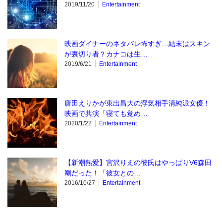
2019/11/20
Entertainment
映画ダイナーのネタバレ怖すぎ…結末はスキン
が裏切り者？カナコは生…
2019/6/21
Entertainment
唐田えりかが東出昌大の浮気相手清純派女優！
映画で共演「寝ても覚め…
2020/1/22
Entertainment
【新潮熱愛】宮沢りえの彼氏はやっぱりV6森田
剛だった！「彼女との…
2016/10/27
Entertainment