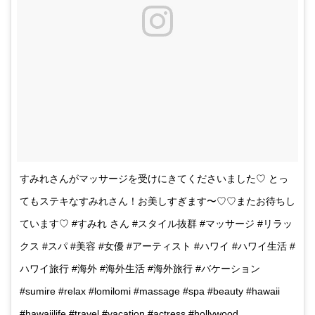
すみれさんがマッサージを受けにきてくださいました♡ とっ
てもステキなすみれさん！お美しすぎます〜♡♡またお待ちし
ています♡ #すみれ さん #スタイル抜群 #マッサージ #リラッ
クス #スパ #美容 #女優 #アーティスト #ハワイ #ハワイ生活 #
ハワイ旅行 #海外 #海外生活 #海外旅行 #バケーション
#sumire #relax #lomilomi #massage #spa #beauty #hawaii
#hawaiilife #travel #vacation #actress #hollywood