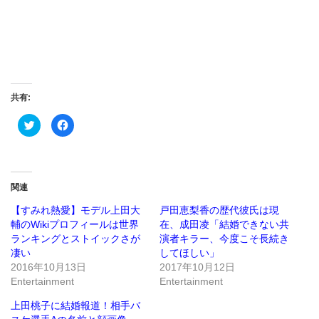
共有:
ク
Facebook
リ
で
ッ
共
ク
有
し
す
て
る
Twitter
に
で
は
関連
共
ク
有
リ
(新
ッ
【すみれ熱愛】モデル上田大
戸田恵梨香の歴代彼氏は現
し
ク
輔のWikiプロフィールは世界
在、成田凌「結婚できない共
い
し
ウ
て
ランキングとストイックさが
演者キラー、今度こそ長続き
ィ
く
ン
だ
凄い
してほしい」
ド
さ
2016年10月13日
2017年10月12日
ウ
い
で
(新
Entertainment
Entertainment
開
し
き
い
ま
ウ
上田桃子に結婚報道！相手バ
す)
ィ