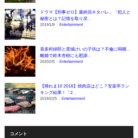
ドラマ【刑事ゼロ】最終回ネタバレ。「犯人と
秘密とは？記憶を取り戻…
2019/1/9
Entertainment
喜多村緑郎と貴城けいの子供は？不倫に嗚咽…
離婚で鈴木杏樹にも慰謝…
2020/2/5
Entertainment
【帰れま10 2018】焼肉店はどこ？安楽亭ラン
キング結果！「2…
2018/2/25
Entertainment
コメント