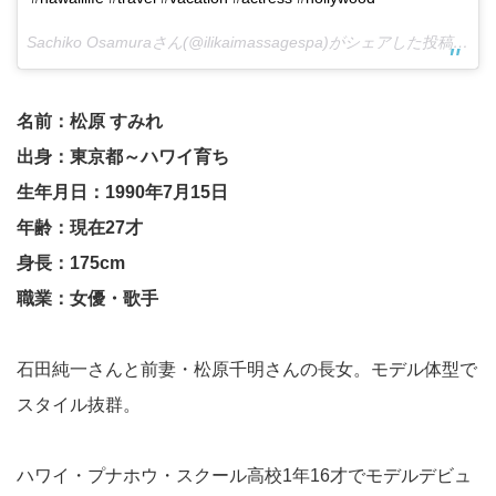
Sachiko Osamuraさん(@ilikaimassagespa)がシェアした投稿 –
20
名前：松原 すみれ
出身：東京都～ハワイ育ち
生年月日：1990年7月15日
年齢：現在27才
身長：175cm
職業：女優・歌手
石田純一さんと前妻・松原千明さんの長女。モデル体型で
スタイル抜群。
ハワイ・プナホウ・スクール高校1年16才でモデルデビュ