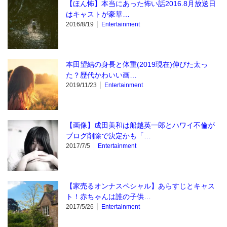
【ほん怖】本当にあった怖い話2016.8月放送日
はキャストが豪華…
2016/8/19
Entertainment
本田望結の身長と体重(2019現在)伸びた太っ
た？歴代かわいい画…
2019/11/23
Entertainment
【画像】成田美和は船越英一郎とハワイ不倫が
ブログ削除で決定かも「…
2017/7/5
Entertainment
【家売るオンナスペシャル】あらすじとキャス
ト！赤ちゃんは誰の子供…
2017/5/26
Entertainment