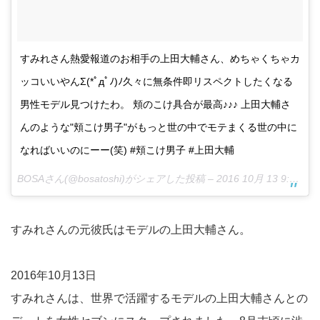
すみれさん熱愛報道のお相手の上田大輔さん、めちゃくちゃカ
ッコいいやんΣ(*ﾟдﾟﾉ)ﾉ久々に無条件即リスペクトしたくなる
男性モデル見つけたわ。 頬のこけ具合が最高♪♪♪ 上田大輔さ
んのような"頬こけ男子"がもっと世の中でモテまくる世の中に
なればいいのにーー(笑) #頬こけ男子 #上田大輔
BOSAさん(@bosatoshi)がシェアした投稿 –
2016 10月 13 9:22午後 PDT
すみれさんの元彼氏はモデルの上田大輔さん。
2016年10月13日
すみれさんは、世界で活躍するモデルの上田大輔さんとの