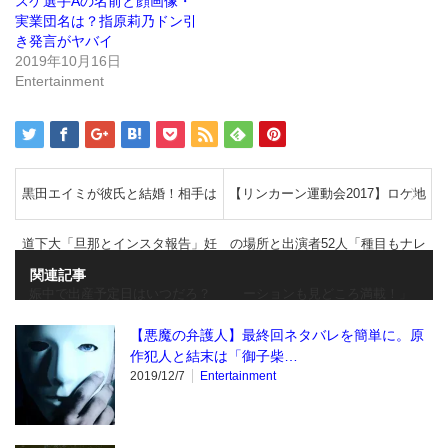
ン
スケ選手Aの名前と顔画像・
ド
実業団名は？指原莉乃ドン引
ウ
で
き発言がヤバイ
開
き
2019年10月16日
ま
Entertainment
す)
黒田エイミが彼氏と結婚！相手は
【リンカーン運動会2017】ロケ地
道下大「旦那とインスタ報告」妊
の場所と出演者52人「種目もナレ
関連記事
娠中で出産予定日はいつだろ？
ーションも見どころ満載！」
【悪魔の弁護人】最終回ネタバレを簡単に。原
作犯人と結末は「御子柴…
2019/12/7
Entertainment