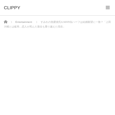
ホーム
Entertainment
すみれの熱愛彼氏ILMARI似ハーフは結婚願望に一致？「上田
大輔とは破局…恋人が死んだ過去も乗り越えた現在」