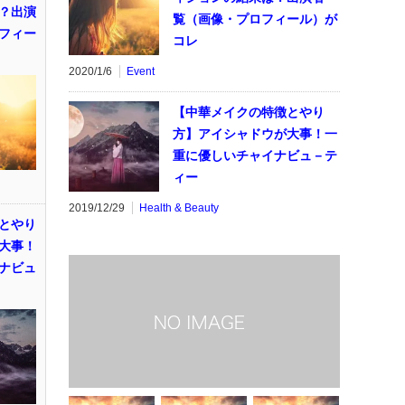
？出演
覧（画像・プロフィール）が
フィー
コレ
2020/1/6
Event
【中華メイクの特徴とやり
方】アイシャドウが大事！一
重に優しいチャイナビュ－テ
ィー
2019/12/29
Health & Beauty
とやり
大事！
ナビュ