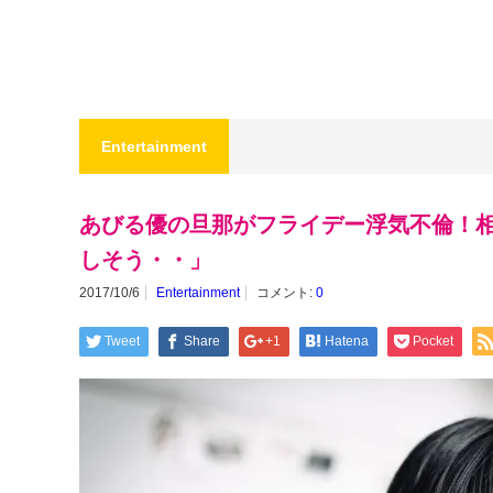
Entertainment
あびる優の旦那がフライデー浮気不倫！
しそう・・」
2017/10/6
Entertainment
コメント:
0
Tweet
Share
+1
Hatena
Pocket