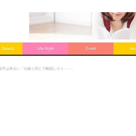
& Beauty
Life‐Style
Event
do
相手は寿るい「元嫁と同じで離婚しそう・・」