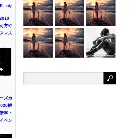
 Beauty
019
え方や
スマス
ーズカ
020解
倍率・
イベン