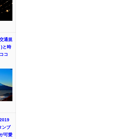
交通規
)と時
ココ
019
タンブ
が可愛