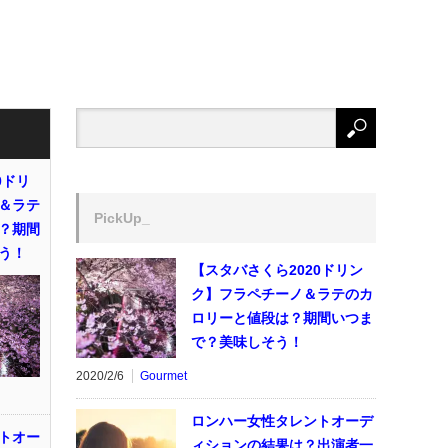
0ドリ
＆ラテ
PickUp_
？期間
う！
【スタバさくら2020ドリン
ク】フラペチーノ＆ラテのカ
ロリーと値段は？期間いつま
で？美味しそう！
2020/2/6
Gourmet
ロンハー女性タレントオーデ
トオー
ィションの結果は？出演者一