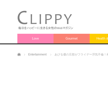
Love
Gourmet
Health 
ホーム
Entertainment
あびる優の旦那がフライデー浮気不倫！