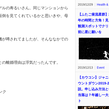
2019/12/29
Health &
デルの寿るいさん。同じマンションから
【ふたご座流星群】2
面倒を見てくれているかと思いきや、母
年の時間と方角！見
観測スポットでクリ
前に星に願いを
機が噂されてましたが、そんななかでの
との離婚理由は浮気だったんです。
2019/12/13
Event
【カウコン】ジャニ
ウントダウン2019-2
説。申し込み方法と
ンク
当落は？年越し一大
ト