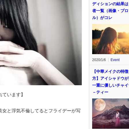
ディションの結果は
者一覧（画像・プロ
ル）がコレ
2020/1/6
Event
【中華メイクの特徴
方】アイシャドウが
一重に優しいチャイ
－ティー
れています】
美女と浮気不倫してるとフライデーが写