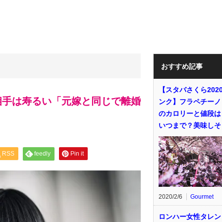
おすすめ記事
【スタバさくら202
相手は寿るい「元嫁と同じで離婚
ンク】フラペチーノ
のカロリーと値段は
いつまで？美味しそ
RSS
feedly
Pin it
2020/2/6
Gourmet
ロンハー女性タレン