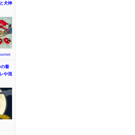
と犬神
ourmet
9の着
レや混