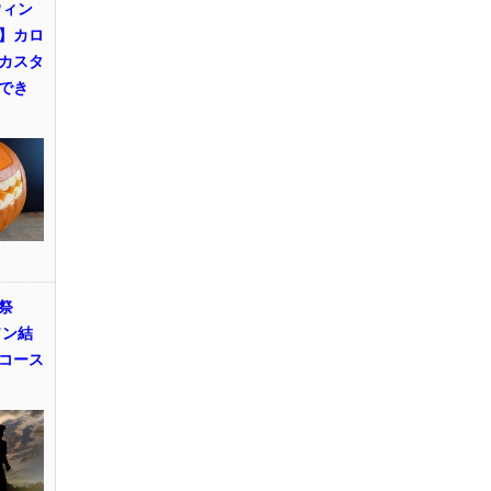
ウィン
】カロ
カスタ
でき
祭
ソン結
コース