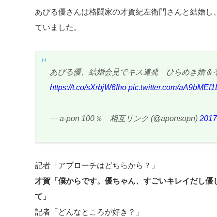
あびる優さんは格闘家の才賀紀左衛門さんと結婚し
ていました。
あびる優、結婚会見でキス連発 ひらめき婚＆
https://t.co/sXrbjW6Iho
pic.twitter.com/aA9bMEf
— a-pon 100％ 相互リンク (@aponsopn)
201
記者「アプローチはどちらから？」
才賀「僕からです。優ちゃん、すごいキレイだし優
て」
記者「どんなところが好き？」