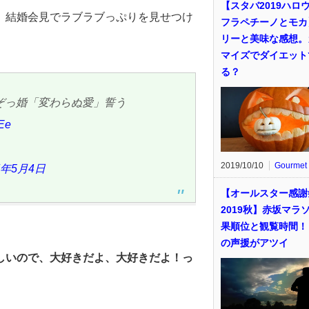
【スタバ2019ハロ
、結婚会見でラブラブっぷりを見せつけ
フラペチーノとモカ
リーと美味な感想。
マイズでダイエット
る？
ぞっ婚「変わらぬ愛」誓う
1Ee
2019/10/10
Gourmet
7年5月4日
【オールスター感謝
2019秋】赤坂マラ
果順位と観覧時間！
の声援がアツイ
しいので、大好きだよ、大好きだよ！っ