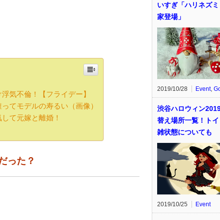
いすぎ「ハリネズミ
家登場」
？
2019/10/28
Event
,
G
け浮気不倫！【フライデー】
誰ってモデルの寿るい（画像）
渋谷ハロウィン201
気して元嫁と離婚！
替え場所一覧！トイ
雑状態についても
だった？
2019/10/25
Event