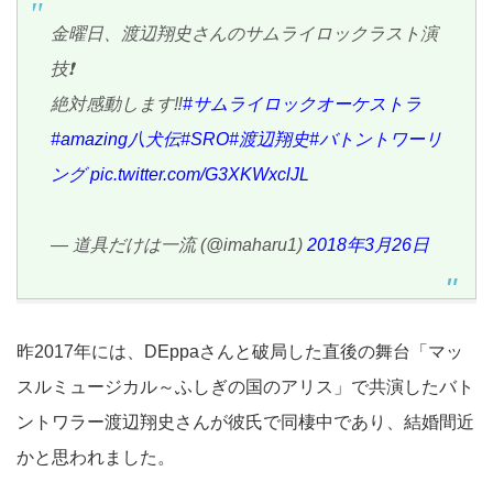
金曜日、渡辺翔史さんのサムライロックラスト演
技❗️
絶対感動します‼️
#サムライロックオーケストラ
#amazing八犬伝
#SRO
#渡辺翔史
#バトントワーリ
ング
pic.twitter.com/G3XKWxclJL
— 道具だけは一流 (@imaharu1)
2018年3月26日
昨2017年には、DEppaさんと破局した直後の舞台「マッ
スルミュージカル～ふしぎの国のアリス」で共演したバト
ントワラー渡辺翔史さんが彼氏で同棲中であり、結婚間近
かと思われました。