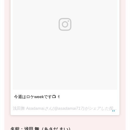
今週はロケweekです📺 ✌︎
浅田舞 Asadamai
さん(@asadamai717)がシェアした投稿 –
20
名前：浅田 舞（あさだ まい）