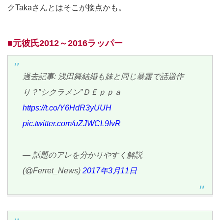
クTakaさんとはそこが接点かも。
■元彼氏2012～2016ラッパー
過去記事: 浅田舞結婚も妹と同じ暴露で話題作
り？”シクラメン”ＤＥｐｐａ
https://t.co/Y6HdR3yUUH
pic.twitter.com/uZJWCL9IvR
— 話題のアレを分かりやすく解説
(@Ferret_News)
2017年3月11日