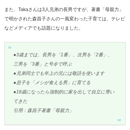
また、Takaさんは3人兄弟の長男ですが、著書「母親力」
で明かされた森昌子さんの一風変わった子育ては、テレビ
などメディアでも話題になりました。
●3歳までは、長男を「1番」、次男を「2番」、
三男を「3番」と号令で呼ぶ
●兄弟同士でも年上の兄には敬語を使います
●息子を「メシが食える男」に育てる
●18歳になったら強制的に家を出して自立に導い
てきた
引用：森昌子著書「母親力」