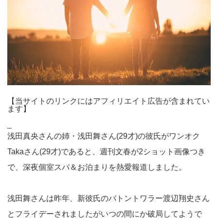
【当サイトのリンクにはアフィリエイト広告が含まれてい
ます】
_
浅田真央さんの姉・浅田舞さん(29才)の彼氏がワンオク
Takaさん(29才)であると、週刊文春が2ショット画像つき
で、深夜個室スパ＆お泊まりを熱愛報道しました。
浅田舞さんは昨年、新彼氏のバトントワラー渡辺翔史さん
とフライデーされましたがいつの間にか破局してようで