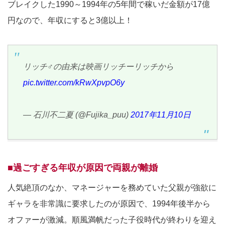
ブレイクした1990～1994年の5年間で稼いだ金額が17億
円なので、年収にすると3億以上！
リッチ♂の由来は映画リッチーリッチから
pic.twitter.com/kRwXpvpO6y
— 石川不二夏 (@Fujika_puu)
2017年11月10日
■過ごすぎる年収が原因で両親が離婚
人気絶頂のなか、マネージャーを務めていた父親が強欲に
ギャラを非常識に要求したのが原因で、1994年後半から
オファーが激減。順風満帆だった子役時代が終わりを迎え