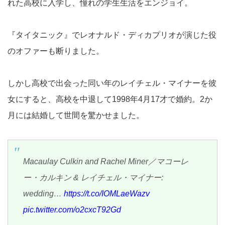
れた高校に入学し、憧れの学生生活をエンジョイ。
『タイタニック』でレオナルド・ディカプリオが演じた役
のオファーも断りました。
しかし高校で出会った同い年のレイチェル・マイナーを彼
女にすると、高校を中退して1998年4月17才で婚約。2か
月には結婚して世間を驚かせました。
Macaulay Culkin and Rachel Miner／マコーレ
ー・カルキン & レイチェル・マイナー:
wedding…
https://t.co/IOMLaeWazv
pic.twitter.com/o2cxcT92Gd