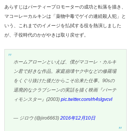
あらすじはパーティープロモーターの成功と転落を描き、
マコーレーカルキンは「薬物中毒でゲイの連続殺人犯」と
いう、これまでのイメージを払拭する役を熱演しました
が、子役時代のかがやきは取り戻せず。
ホームアローンといえば、僕がマコーレ・カルキ
ン君で好きな作品。家庭崩壊ヤク中などの修羅場
をくぐり抜けた後だからこそ出来た仕事。90sの
退廃的なクラブシーンの実話を描く映画『パーテ
ィモンスター』(2003)
pic.twitter.com/rh4sIgvcvI
— ジロウ (@jiro6663)
2016年12月10日