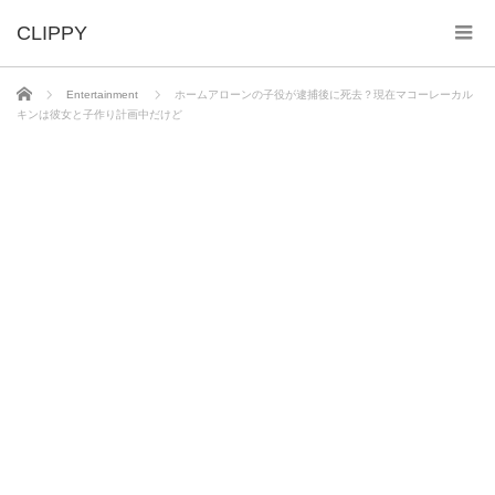
ホーム
Entertainment
ホームアローンの子役が逮捕後に死去？現在マコーレーカル
キンは彼女と子作り計画中だけど