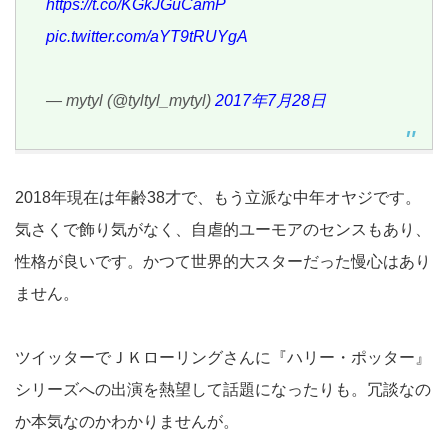
https://t.co/KGkJGuCamP
pic.twitter.com/aYT9tRUYgA
— mytyl (@tyltyl_mytyl)
2017年7月28日
2018年現在は年齢38才で、もう立派な中年オヤジです。
気さくで飾り気がなく、自虐的ユーモアのセンスもあり、
性格が良いです。かつて世界的大スターだった慢心はあり
ません。
ツイッターでＪＫローリングさんに『ハリー・ポッター』
シリーズへの出演を熱望して話題になったりも。冗談なの
か本気なのかわかりませんが。