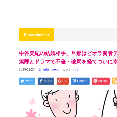
Entertainment
中谷美紀の結婚相手、旦那はビオラ奏者
篤郎とドラマで不倫・破局を経てついに
2018/11/27
Entertainment
コメント:
0
Tweet
Share
+1
Hatena
Pocket