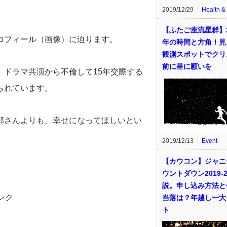
2019/12/29
Health &
【ふたご座流星群】2
ロフィール（画像）に迫ります。
年の時間と方角！見
観測スポットでクリ
前に星に願いを
ドラマ共演から不倫して15年交際する
られています。
郎さんよりも、幸せになってほしいとい
2019/12/13
Event
【カウコン】ジャニ
ウントダウン2019-2
説。申し込み方法と
ンク
当落は？年越し一大
ト