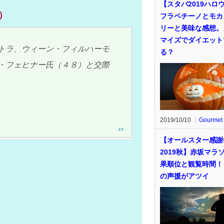
【スタバ2019ハロ
）
フラペチーノとモカ
リーと美味な感想。
マイズでダイエット
トラ、ウィーン・フィルハーモ
る？
・フェヒナー氏（４８）と交際
2019/10/10
Gourmet
【オールスター感謝
2019秋】赤坂マラ
果順位と観覧時間！
の声援がアツイ