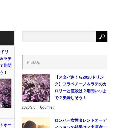
0ドリ
＆ラテ
PickUp_
？期間
う！
【スタバさくら2020ドリン
ク】フラペチーノ＆ラテのカ
ロリーと値段は？期間いつま
で？美味しそう！
2020/2/6
Gourmet
ロンハー女性タレントオーデ
トオー
ィションの結果は？出演者一