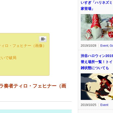
いすぎ「ハリネズミ
家登場」
ティロ・フェヒナー（画像）
2019/10/28
Event
,
G
渋谷ハロウィン201
ないで破局
替え場所一覧！トイ
雑状態についても
ラ奏者ティロ・フェヒナー（画
2019/10/25
Event