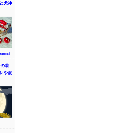
と犬神
ourmet
9の着
レや混