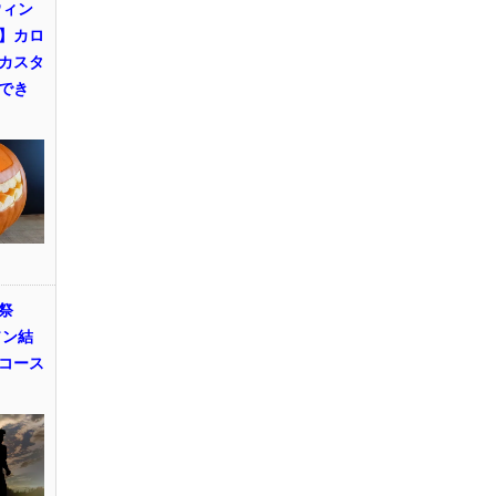
ウィン
】カロ
カスタ
でき
祭
ソン結
コース