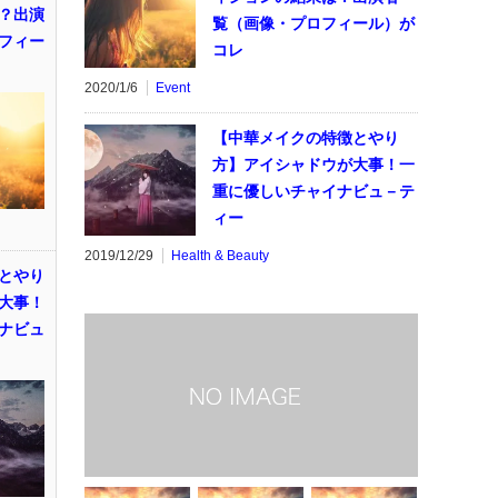
？出演
覧（画像・プロフィール）が
フィー
コレ
2020/1/6
Event
【中華メイクの特徴とやり
方】アイシャドウが大事！一
重に優しいチャイナビュ－テ
ィー
2019/12/29
Health & Beauty
とやり
大事！
ナビュ