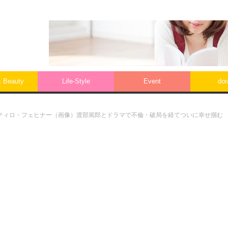
& Beauty
Life‐Style
Event
do
ティロ・フェヒナー（画像）渡部篤郎とドラマで不倫・破局を経てついに幸せ掴む