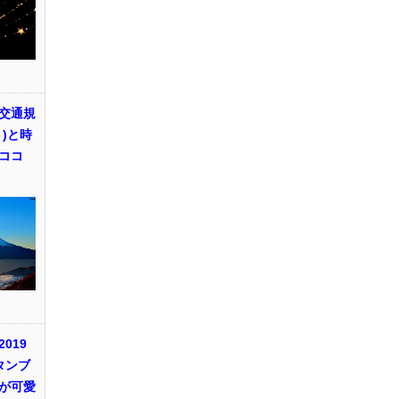
交通規
)と時
ココ
019
タンブ
が可愛