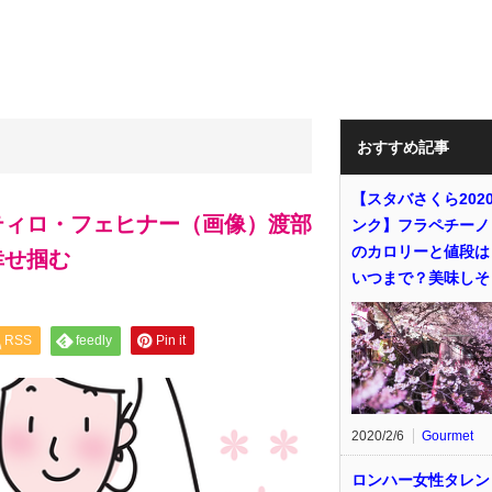
おすすめ記事
【スタバさくら202
ティロ・フェヒナー（画像）渡部
ンク】フラペチーノ
のカロリーと値段は
幸せ掴む
いつまで？美味しそ
RSS
feedly
Pin it
2020/2/6
Gourmet
ロンハー女性タレン