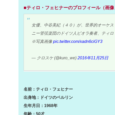
■ティロ・フェヒナーのプロフィール（画像
女優、中谷美紀（４０）が、世界的オーケス
ニー管弦楽団のドイツ人ビオラ奏者、ティロ
※写真画像
pic.twitter.com/xadn6ciGY3
— クロスケ (@kuro_we)
2016年11月25日
名前：ティロ・フェヒナー
出身地：ドイツのベルリン
生年月日：1968年
年齢：50才