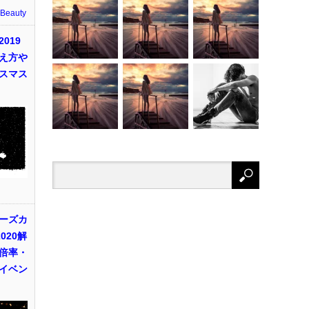
 Beauty
019
え方や
スマス
ーズカ
020解
倍率・
イベン