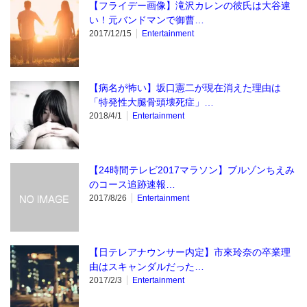
【フライデー画像】滝沢カレンの彼氏は大谷違
い！元バンドマンで御曹…
2017/12/15
Entertainment
【病名が怖い】坂口憲二が現在消えた理由は
「特発性大腿骨頭壊死症」…
2018/4/1
Entertainment
【24時間テレビ2017マラソン】ブルゾンちえみ
のコース追跡速報…
2017/8/26
Entertainment
【日テレアナウンサー内定】市來玲奈の卒業理
由はスキャンダルだった…
2017/2/3
Entertainment