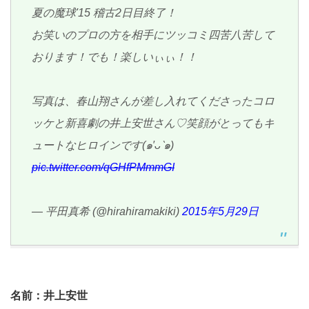
夏の魔球'15 稽古2日目終了！
お笑いのプロの方を相手にツッコミ四苦八苦して
おります！でも！楽しいぃぃ！！
写真は、春山翔さんが差し入れてくださったコロ
ッケと新喜劇の井上安世さん♡笑顔がとってもキ
ュートなヒロインです(๑′ᴗ‵๑)
pic.twitter.com/qGHfPMmmGI
— 平田真希 (@hirahiramakiki)
2015年5月29日
名前：井上安世