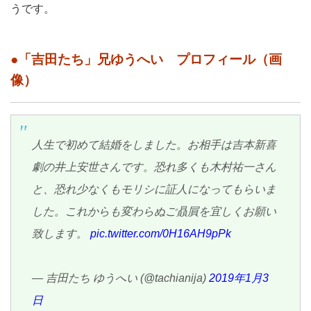
うです。
●「吉田たち」兄ゆうへい プロフィール（画
像）
人生で初めて結婚をしました。お相手は吉本新喜
劇の井上安世さんです。恐れ多くも木村祐一さん
と、恐れ少なくもモリシに証人になってもらいま
した。これからも変わらぬご贔屓を宜しくお願い
致します。
pic.twitter.com/0H16AH9pPk
— 吉田たち ゆうへい (@tachianija)
2019年1月3
日