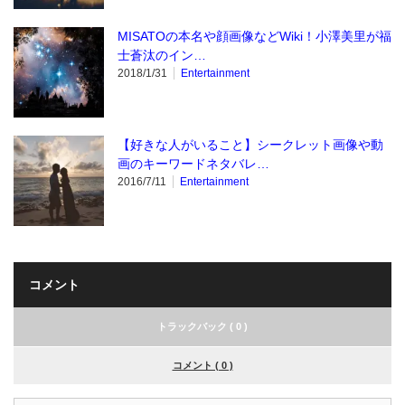
MISATOの本名や顔画像などWiki！小澤美里が福
士蒼汰のイン…
2018/1/31
Entertainment
【好きな人がいること】シークレット画像や動
画のキーワードネタバレ…
2016/7/11
Entertainment
コメント
トラックバック ( 0 )
コメント ( 0 )