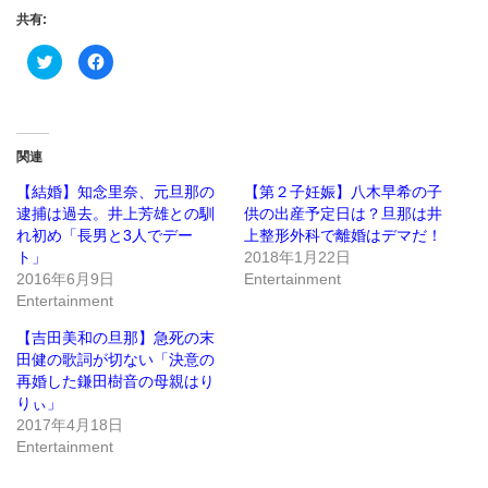
共有:
ク
Facebook
リ
で
ッ
共
ク
有
し
す
て
る
Twitter
に
で
は
関連
共
ク
有
リ
(新
ッ
【結婚】知念里奈、元旦那の
【第２子妊娠】八木早希の子
し
ク
逮捕は過去。井上芳雄との馴
供の出産予定日は？旦那は井
い
し
ウ
て
れ初め「長男と3人でデー
上整形外科で離婚はデマだ！
ィ
く
ン
だ
ト」
2018年1月22日
ド
さ
2016年6月9日
Entertainment
ウ
い
で
(新
Entertainment
開
し
き
い
ま
ウ
【吉田美和の旦那】急死の末
す)
ィ
ン
田健の歌詞が切ない「決意の
ド
再婚した鎌田樹音の母親はり
ウ
で
りぃ」
開
き
2017年4月18日
ま
Entertainment
す)