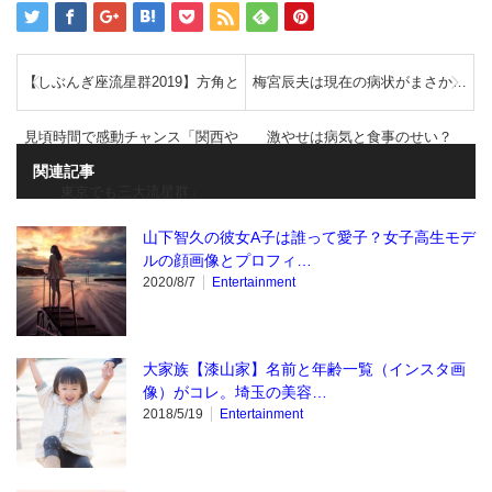
【しぶんぎ座流星群2019】方角と
梅宮辰夫は現在の病状がまさか…
見頃時間で感動チャンス「関西や
激やせは病気と食事のせい？
関連記事
東京でも三大流星群」
山下智久の彼女A子は誰って愛子？女子高生モデ
ルの顔画像とプロフィ…
2020/8/7
Entertainment
大家族【漆山家】名前と年齢一覧（インスタ画
像）がコレ。埼玉の美容…
2018/5/19
Entertainment