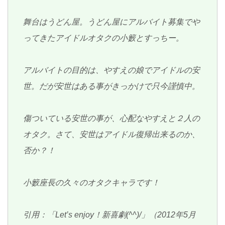
舞台はうどん屋。うどん屋にアルバイト募集でや
ってきたアイドルオタクの小籔とすっちー。
アルバイトの目的は、やすえの娘でアイドルの安
世。だが安世はある事がきっかけで只今謹慎中。
傷ついている安世の事が、心配なやすえと２人の
オタク。さて、安世はアイドル復帰出来るのか、
否か？！
小籔座長の久々のオタクキャラです！
引用：「Let’s enjoy！新喜劇(^^)/」（2012年5月