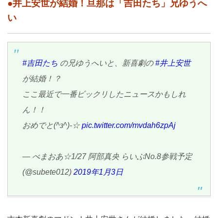
●井上安世が結婚！旦那は「吉田たち」兄ゆうへ
い
#吉田たち
の兄ゆうへいと、新喜劇の
#井上安世
が結婚！？
ここ最近で一番ビックリしたニュースかもしれ
ん！！
おめでと(^з^)-☆
pic.twitter.com/mvdah6zpAj
— べまおあ☆1/27 阿部真央 らいぶNo.8参戦予定
(@subete012)
2019年1月3日