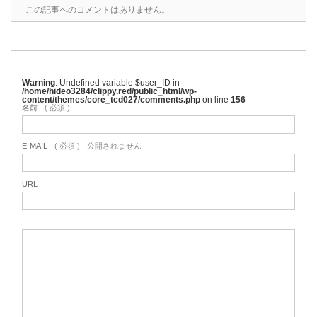
この記事へのコメントはありません。
Warning
: Undefined variable $user_ID in
/home/hideo3284/clippy.red/public_html/wp-
content/themes/core_tcd027/comments.php
on line
156
名前
( 必須 )
E-MAIL
( 必須 ) - 公開されません -
URL