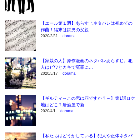
【エール第１週】あらすじネタバレは初めての
作曲！結末は鉄男の父親…
2020/3/31
dorama
【家栽の人】原作漫画のネタバレあらすじ。犯
人はビワとカキで冤罪に…
2020/5/17
dorama
【ギルティ～この恋は罪ですか？～】第1話ロケ
地はどこ？居酒屋で新…
2020/4/1
dorama
【私たちはどうかしている】犯人や正体ネタバ