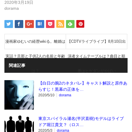
で
2020年3月19日
開
き
dorama
ま
す)
漫画家ゆむいの経歴wikiる。離婚は
【CDTVライブライブ】8月10日出
実話？旦那と子供2人の名前と年齢
演者タイムテーブルは？曲目と順
関連記事
は？
番はヒゲダンがやばい
【白日の鴉2のネタバレ】キャスト解説と原作あ
らすじ！黒幕の正体を…
2020/5/10
dorama
東京スパイラル瀬名(半沢直樹)モデルはライブ
ドア堀江貴文？（ロス…
2020/5/3
dorama