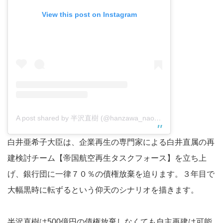
View this post on Instagram
A post shared by 半沢直樹 (@hanzawa_naoki_tbs)
白井亜希子大臣は、企業再生の専門家による白井直属の再
建検討チーム【帝国航空再生タスクフォース】を立ち上
げ、銀行団に一律７０％の債権放棄を迫ります。３年目で
大幅黒時に転ずるという仰天のシナリオを描きます。
半沢直樹は500億円の債権放棄しなくても自主再建は可能