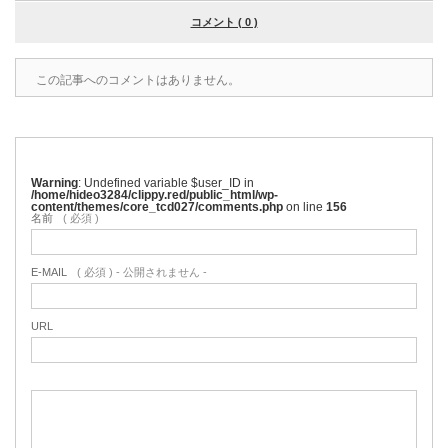
コメント ( 0 )
この記事へのコメントはありません。
Warning
: Undefined variable $user_ID in
/home/hideo3284/clippy.red/public_html/wp-
content/themes/core_tcd027/comments.php
on line
156
名前
( 必須 )
E-MAIL
( 必須 ) - 公開されません -
URL