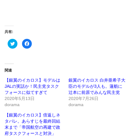
共有:
ク
Facebook
リ
で
ッ
共
ク
有
し
す
て
る
Twitter
に
で
は
関連
共
ク
有
リ
(新
ッ
【銀翼のイカロス】モデルは
銀翼のイカロス 白井亜希子大
し
ク
JALの実話か！民主党タスク
臣のモデルが3人も。蓮舫に
い
し
ウ
て
フォースに似てすぎて
辻本に前原でみんな民主党
ィ
く
ン
だ
2020年5月13日
2020年7月26日
ド
さ
dorama
dorama
ウ
い
で
(新
開
し
【銀翼のイカロス】倍返しネ
き
い
ま
ウ
タバレ。あらすじを最終回結
す)
ィ
ン
末まで「帝国航空の再建で政
ド
府タスクフォースと対決」
ウ