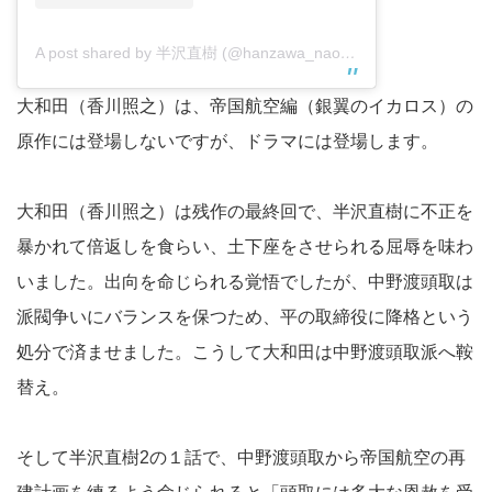
A post shared by 半沢直樹 (@hanzawa_naoki_tbs)
大和田（香川照之）は、帝国航空編（銀翼のイカロス）の
原作には登場しないですが、ドラマには登場します。
大和田（香川照之）は残作の最終回で、半沢直樹に不正を
暴かれて倍返しを食らい、土下座をさせられる屈辱を味わ
いました。出向を命じられる覚悟でしたが、中野渡頭取は
派閥争いにバランスを保つため、平の取締役に降格という
処分で済ませました。こうして大和田は中野渡頭取派へ鞍
替え。
そして半沢直樹2の１話で、中野渡頭取から帝国航空の再