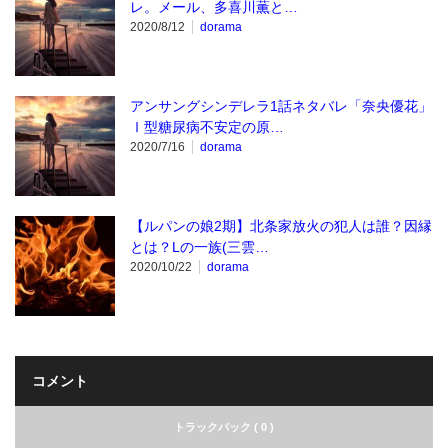
レ。メール、多喜川薫と…
2020/8/12
dorama
アンサングシンデレラ1話ネタバレ「奈央優花」
Ⅰ型糖尿病不安定の原…
2020/7/16
dorama
【ルパンの娘2期】北条家放火の犯人は誰？因縁
とは？Lの一族(三雲…
2020/10/22
dorama
コメント
トラックバック ( 0 )